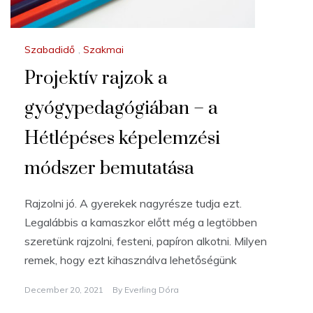
Szabadidő
,
Szakmai
Projektív rajzok a
gyógypedagógiában – a
Hétlépéses képelemzési
módszer bemutatása
Rajzolni jó. A gyerekek nagyrésze tudja ezt.
Legalábbis a kamaszkor előtt még a legtöbben
szeretünk rajzolni, festeni, papíron alkotni. Milyen
remek, hogy ezt kihasználva lehetőségünk
December 20, 2021
By
Everling Dóra