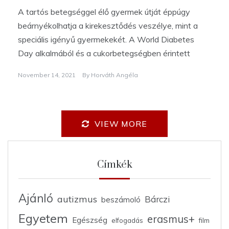
A tartós betegséggel élő gyermek útját éppúgy
beárnyékolhatja a kirekesztődés veszélye, mint a
speciális igényű gyermekekét. A World Diabetes
Day alkalmából és a cukorbetegségben érintett
November 14, 2021
By
Horváth Angéla
VIEW MORE
Címkék
Ajánló
autizmus
Bárczi
beszámoló
Egyetem
erasmus+
Egészség
elfogadás
film