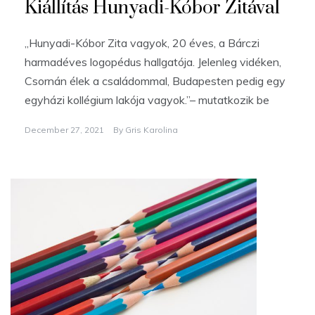
Kiállítás Hunyadi-Kóbor Zitával
„Hunyadi-Kóbor Zita vagyok, 20 éves, a Bárczi
harmadéves logopédus hallgatója. Jelenleg vidéken,
Csornán élek a családommal, Budapesten pedig egy
egyházi kollégium lakója vagyok.”– mutatkozik be
December 27, 2021
By
Gris Karolina