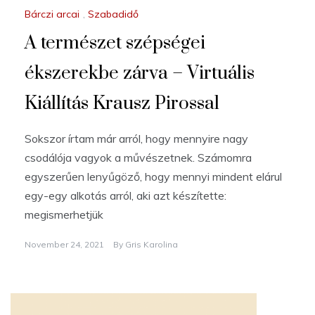
Bárczi arcai
,
Szabadidő
A természet szépségei
ékszerekbe zárva – Virtuális
Kiállítás Krausz Pirossal
Sokszor írtam már arról, hogy mennyire nagy
csodálója vagyok a művészetnek. Számomra
egyszerűen lenyűgöző, hogy mennyi mindent elárul
egy-egy alkotás arról, aki azt készítette:
megismerhetjük
November 24, 2021
By
Gris Karolina