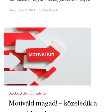
December 3, 2021
By
Gris Karolina
Szabadidő
,
Útmutató
Motiváld magad! – közeledik a