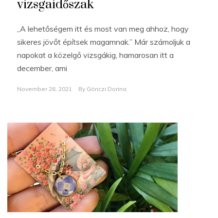
vizsgaidőszak
„A lehetőségem itt és most van meg ahhoz, hogy
sikeres jövőt építsek magamnak.” Már számoljuk a
napokat a közelgő vizsgákig, hamarosan itt a
december, ami
November 26, 2021
By
Gönczi Dorina