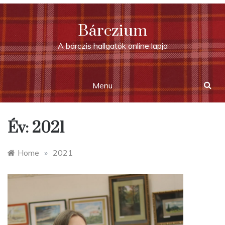
Skip
to
Bárczium
content
A bárczis hallgatók online lapja
Menu
Év:
2021
Home
»
2021