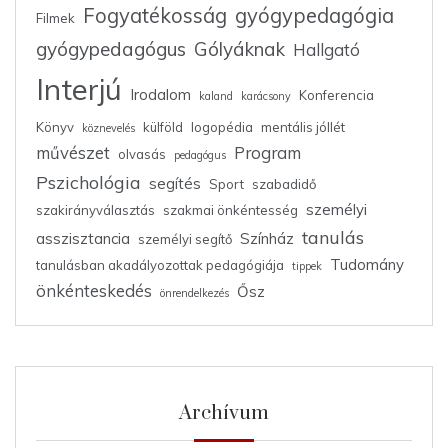
Fogyatékosság
gyógypedagógia
Filmek
gyógypedagógus
Gólyáknak
Hallgató
Interjú
Irodalom
Konferencia
kaland
karácsony
Könyv
külföld
logopédia
mentális jóllét
köznevelés
művészet
Program
olvasás
pedagógus
Pszichológia
segítés
Sport
szabadidő
személyi
szakirányválasztás
szakmai önkéntesség
tanulás
asszisztancia
Színház
személyi segítő
Tudomány
tanulásban akadályozottak pedagógiája
tippek
önkénteskedés
Ősz
önrendelkezés
Archívum