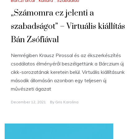
Bárczi arcai
,
Kultúra
,
Szabadidő
„Számomra ez jelenti a
szabadságot” – Virtuális kiállítás
Bán Zsófiával
Nemrégiben Krausz Pirossal és az ékszerkészítés
csodálatos élményéről beszélgettünk a Bárczium új
cikk-sorozatának keretein belül. Virtuális kiállításunk
második állomásán azonban egy teljesen új
művészeti ágazat
December 12, 2021
By
Gris Karolina