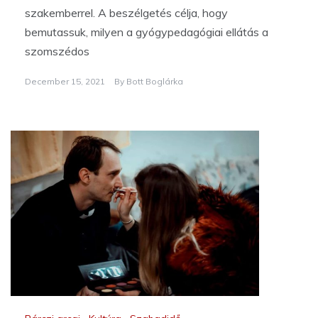
szakemberrel. A beszélgetés célja, hogy
bemutassuk, milyen a gyógypedagógiai ellátás a
szomszédos
December 15, 2021
By
Bott Boglárka