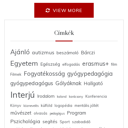
VIEW MORE
Címkék
Ajánló
autizmus
Bárczi
beszámoló
Egyetem
erasmus+
Egészség
elfogadás
film
Fogyatékosság
gyógypedagógia
Filmek
gyógypedagógus
Gólyáknak
Hallgató
Interjú
Irodalom
Konferencia
kaland
karácsony
Könyv
külföld
logopédia
mentális jóllét
köznevelés
művészet
Program
olvasás
pedagógus
Pszichológia
segítés
Sport
szabadidő