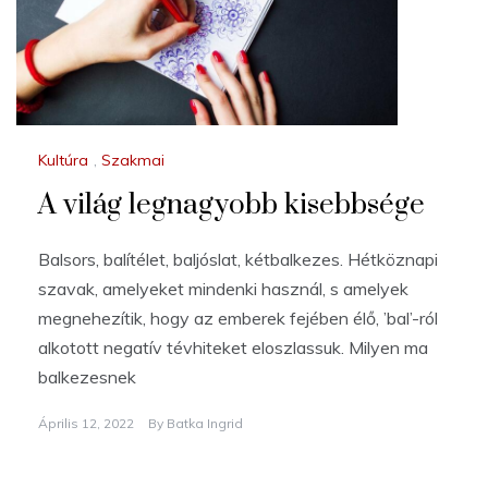
Kultúra
,
Szakmai
A világ legnagyobb kisebbsége
Balsors, balítélet, baljóslat, kétbalkezes. Hétköznapi
szavak, amelyeket mindenki használ, s amelyek
megnehezítik, hogy az emberek fejében élő, ’bal’-ról
alkotott negatív tévhiteket eloszlassuk. Milyen ma
balkezesnek
Április 12, 2022
By
Batka Ingrid