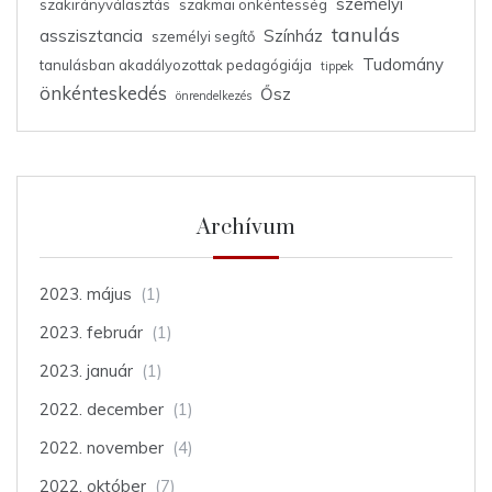
személyi
szakirányválasztás
szakmai önkéntesség
tanulás
asszisztancia
Színház
személyi segítő
Tudomány
tanulásban akadályozottak pedagógiája
tippek
önkénteskedés
Ősz
önrendelkezés
Archívum
2023. május
(1)
2023. február
(1)
2023. január
(1)
2022. december
(1)
2022. november
(4)
2022. október
(7)