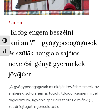
Szakmai
„Ki fog engem beszélni
tanítani?” – gyógypedagógusok
Nagy kontraszt váltása
Betűméret váltása
és szülők hangja a sajátos
nevelési igényű gyermekek
jövőjéért
„A gyógypedagógusok munkáját kevésbé ismerik az
emberek, sokan nem is tudják, tulajdonképpen mivel
foglalkozunk, ugyanis speciális terület a miénk (…)” –
kezdi fejtegetni gondolatait a