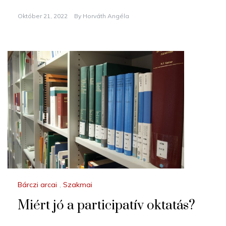
Október 21, 2022
By
Horváth Angéla
Bárczi arcai
,
Szakmai
Miért jó a participatív oktatás?