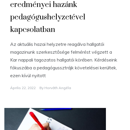
eredményei hazánk
pedagógushelyzetével
kapcsolatban
Az aktuális hazai helyzetre reagálva hallgatói
magazinunk szerkesztősége felmérést végzett a
Kar nappali tagozatos hallgatói körében. Kérdéseink
fókuszába a pedagógussztrájk követelései kerültek,
ezen kívül nyitott
Április 22, 2022
By
Horváth Angéla