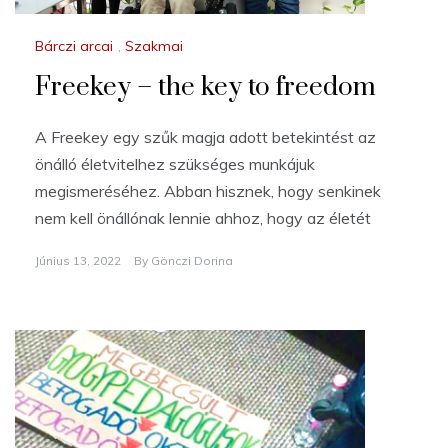
Bárczi arcai
,
Szakmai
Freekey – the key to freedom
A Freekey egy szűk magja adott betekintést az
önálló életvitelhez szükséges munkájuk
megismeréséhez. Abban hisznek, hogy senkinek
nem kell önállónak lennie ahhoz, hogy az életét
Június 13, 2022
By
Gönczi Dorina