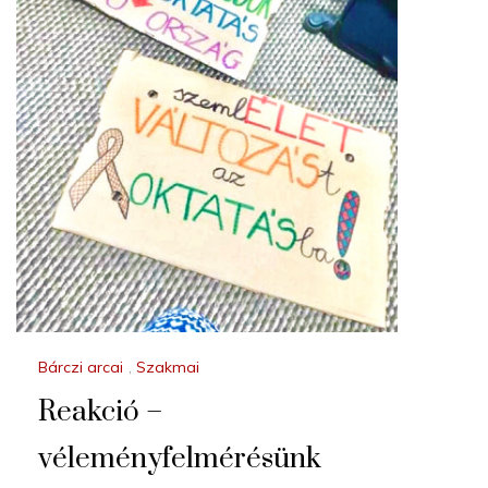
Bárczi arcai
,
Szakmai
Reakció –
véleményfelmérésünk