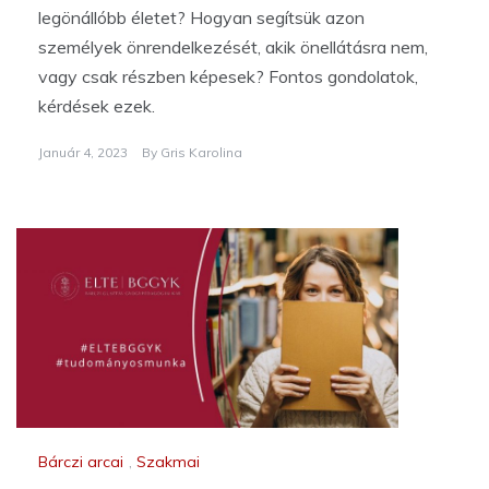
legönállóbb életet? Hogyan segítsük azon
személyek önrendelkezését, akik önellátásra nem,
vagy csak részben képesek? Fontos gondolatok,
kérdések ezek.
Január 4, 2023
By
Gris Karolina
Bárczi arcai
,
Szakmai