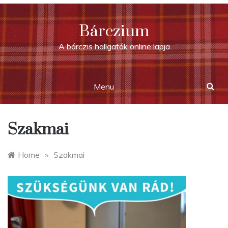
Skip
to
Bárczium
content
A bárczis hallgatók online lapja
Menu
Szakmai
Home
»
Szakmai