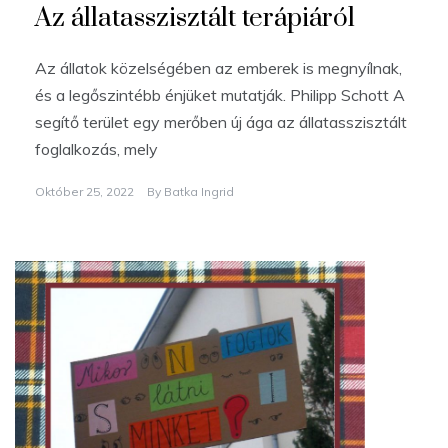
Az állatasszisztált terápiáról
Az állatok közelségében az emberek is megnyílnak,
és a legőszintébb énjüket mutatják. Philipp Schott A
segítő terület egy merőben új ága az állatasszisztált
foglalkozás, mely
Október 25, 2022
By
Batka Ingrid