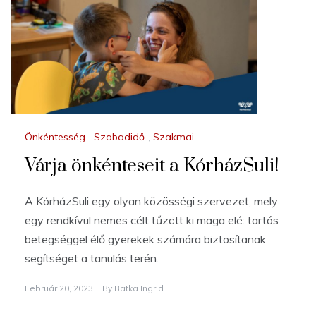
Önkéntesség
,
Szabadidő
,
Szakmai
Várja önkénteseit a KórházSuli!
A KórházSuli egy olyan közösségi szervezet, mely
egy rendkívül nemes célt tűzött ki maga elé: tartós
betegséggel élő gyerekek számára biztosítanak
segítséget a tanulás terén.
Február 20, 2023
By
Batka Ingrid