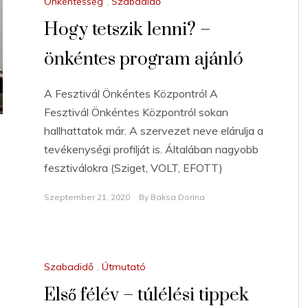
Önkéntesség
,
Szabadidő
Hogy tetszik lenni? –
önkéntes program ajánló
A Fesztivál Önkéntes Központról A
Fesztivál Önkéntes Központról sokan
hallhattatok már. A szervezet neve elárulja a
tevékenységi profilját is. Általában nagyobb
fesztiválokra (Sziget, VOLT, EFOTT)
Szeptember 21, 2020
By
Baksa Dorina
Szabadidő
,
Útmutató
Első félév – túlélési tippek