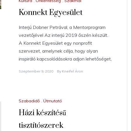
Kultúra
,
Önkéntesség
,
Szakmai
Konnekt Egyesület
Interjú Dobner Petrával, a Mentorprogram
vezetőjével Az interjú 2019 őszén készült.
A Konnekt Egyesület egy nonprofit
szervezet, amelynek célja, hogy olyan
inspiráló kapcsolódásokra adjon lehetőséget,
Szeptember 9, 2020
By
Kneifel Áron
Szabadidő
,
Útmutató
Házi készítésű
tisztítószerek