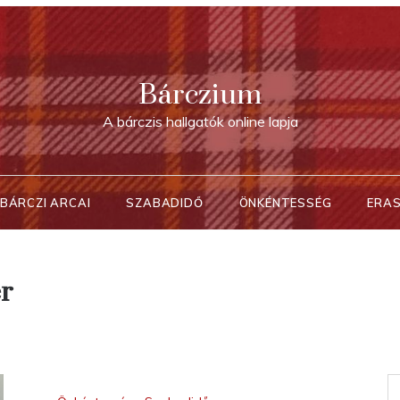
Bárczium
A bárczis hallgatók online lapja
BÁRCZI ARCAI
SZABADIDŐ
ÖNKÉNTESSÉG
ERA
r