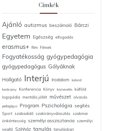
Címkék
Ajánló
autizmus
Bárczi
beszámoló
Egyetem
Egészség
elfogadás
erasmus+
film
Filmek
Fogyatékosság
gyógypedagógia
gyógypedagógus
Gólyáknak
Interjú
Hallgató
Irodalom
kaland
Konferencia
Könyv
külföld
karácsony
köznevelés
művészet
logopédia
mentális jóllét
olvasás
Pszichológia
Program
segítés
pedagógus
Sport
szabadidő
szakirányválasztás
szakmai
személyi asszisztancia
önkéntesség
személyi
tanulás
Színház
segítő
tanulásban