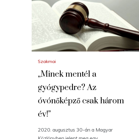
Szakmai
„Minek mentél a
gyógypedre? Az
óvónőképző csak három
év!”
2020. augusztus 30-án a Magyar
Közlönyben jelent meg egy