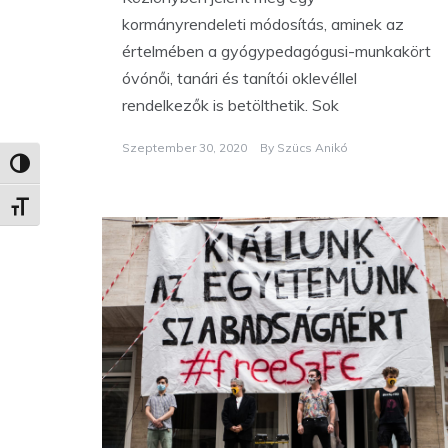
kormányrendeleti módosítás, aminek az
értelmében a gyógypedagógusi-munkakört
óvónői, tanári és tanítói oklevéllel
rendelkezők is betölthetik. Sok
Szeptember 30, 2020
By
Szücs Anikó
Nagy kontraszt váltása
Betűméret váltása