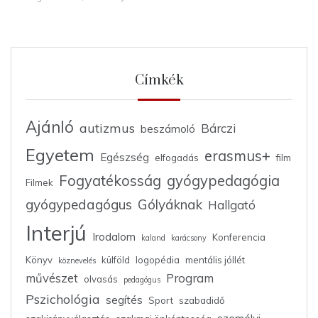
Címkék
Ajánló
autizmus
Bárczi
beszámoló
Egyetem
erasmus+
Egészség
elfogadás
film
Fogyatékosság
gyógypedagógia
Filmek
gyógypedagógus
Gólyáknak
Hallgató
Interjú
Irodalom
Konferencia
kaland
karácsony
Könyv
külföld
logopédia
mentális jóllét
köznevelés
művészet
Program
olvasás
pedagógus
Pszichológia
segítés
Sport
szabadidő