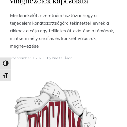
világnézetek kapcsolata
Mindenekelőtt szeretném tisztázni, hogy a
terjedelem korlátozottságára tekintettel, ennek a
cikknek a célja egy felületes áttekintése a témának,
mintsem mély analízis és konkrét válaszok
megnevezése
Szeptember 3, 2020
By
Kneifel Áron
Nagy kontraszt váltása
Betűméret váltása