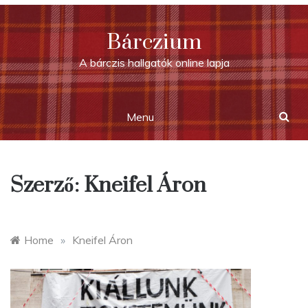
Skip
to
Bárczium
content
A bárczis hallgatók online lapja
Menu
Szerző:
Kneifel Áron
Home
»
Kneifel Áron