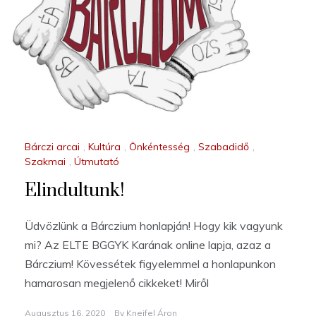
Bárczi arcai
,
Kultúra
,
Önkéntesség
,
Szabadidő
,
Szakmai
,
Útmutató
Elindultunk!
Üdvözlünk a Bárczium honlapján! Hogy kik vagyunk
mi? Az ELTE BGGYK Karának online lapja, azaz a
Bárczium! Kövessétek figyelemmel a honlapunkon
hamarosan megjelenő cikkeket! Miről
Augusztus 16, 2020
By
Kneifel Áron