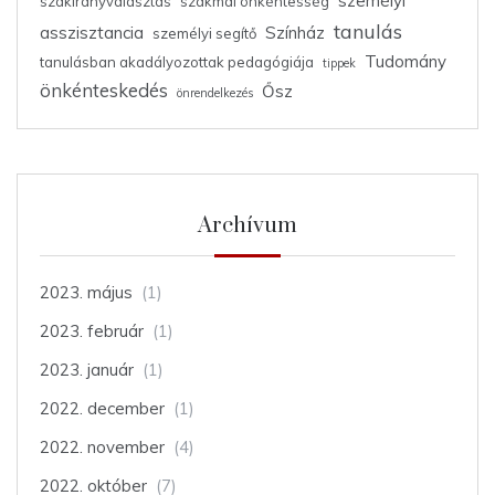
személyi
szakirányválasztás
szakmai önkéntesség
tanulás
asszisztancia
Színház
személyi segítő
Tudomány
tanulásban akadályozottak pedagógiája
tippek
önkénteskedés
Ősz
önrendelkezés
Archívum
2023. május
(1)
2023. február
(1)
2023. január
(1)
2022. december
(1)
2022. november
(4)
2022. október
(7)