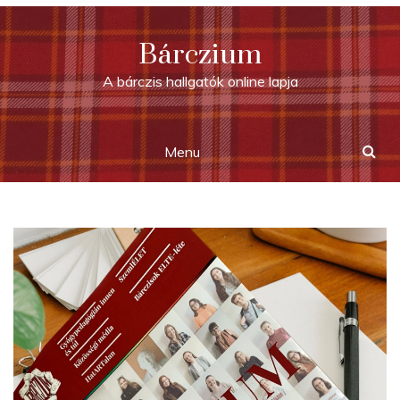
Skip
to
Bárczium
content
A bárczis hallgatók online lapja
Menu