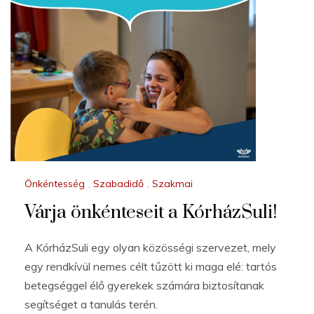
Önkéntesség
,
Szabadidő
,
Szakmai
Várja önkénteseit a KórházSuli!
A KórházSuli egy olyan közösségi szervezet, mely
egy rendkívül nemes célt tűzött ki maga elé: tartós
betegséggel élő gyerekek számára biztosítanak
segítséget a tanulás terén.