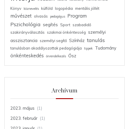
Könyv
külföld
logopédia
mentális jóllét
köznevelés
művészet
Program
olvasás
pedagógus
Pszichológia
segítés
Sport
szabadidő
személyi
szakirányválasztás
szakmai önkéntesség
tanulás
asszisztancia
Színház
személyi segítő
Tudomány
tanulásban akadályozottak pedagógiája
tippek
önkénteskedés
Ősz
önrendelkezés
Archívum
2023. május
(1)
2023. február
(1)
2023. január
(1)