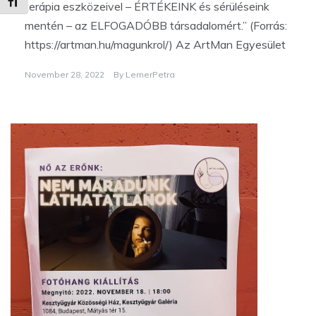
Betűméret váltása
terápia eszközeivel – ÉRTÉKEINK és sérüléseink
mentén – az ELFOGADÓBB társadalomért.” (Forrás:
https://artman.hu/magunkrol/) Az ArtMan Egyesület
November 28, 2022
By
LernerPetra