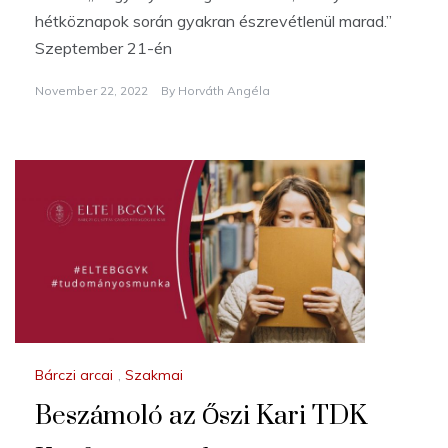
hétköznapok során gyakran észrevétlenül marad.”
Szeptember 21-én
November 22, 2022
By
Horváth Angéla
Bárczi arcai
,
Szakmai
Beszámoló az Őszi Kari TDK