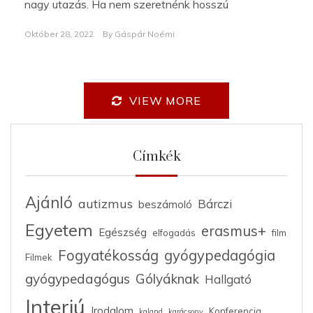
nagy utazás. Ha nem szeretnénk hosszú
Október 28, 2022
By
Gáspár Noémi
VIEW MORE
Címkék
Ajánló
autizmus
Bárczi
beszámoló
Egyetem
erasmus+
Egészség
elfogadás
film
Fogyatékosság
gyógypedagógia
Filmek
gyógypedagógus
Gólyáknak
Hallgató
Interjú
Irodalom
Konferencia
kaland
karácsony