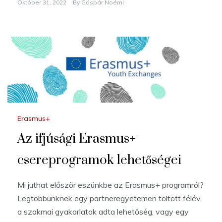
Október 31, 2022
By
Gáspár Noémi
Erasmus+
Az ifjúsági Erasmus+
csereprogramok lehetőségei
Mi juthat először eszünkbe az Erasmus+ programról?
Legtöbbünknek egy partneregyetemen töltött félév,
a szakmai gyakorlatok adta lehetőség, vagy egy