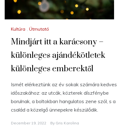
Kultúra
,
Útmutató
Mindjárt itt a karácsony –
különleges ajándékötletek
különleges emberektől
Ismét elérkeztünk az év sokak számára kedves
időszakához: az utcák, közterek díszfénybe
borulnak, a boltokban hangulatos zene szól, s a
család a közelgő ünnepekre készülődik.
December 19, 2022
By
Gris Karolina