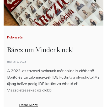
Különszám
Önkéntesség
Szakmai
Bárczium Mindenkinek!
Várja önkénteseit a KórházSuli!
Amikor elkezdődik a következő
24 óra – hogyan is működik a
május 1, 2023
február 20, 2023
személyi asszisztencia?
A 2023-as tavaszi számunk már online is elérhető!
A KórházSuli egy olyan közösségi szervezet, mely
Borító és tartalomjegyzék IDE kattintva olvasható! Az
egy rendkívül nemes célt tűzött ki maga elé: tartós
január 4, 2023
újság belíve pedig IDE kattintva érhető el!
betegséggel élő gyerekek számára biztosítanak
Hogyan biztosítsuk minden ember számára a lehető
Visszajelzéseket az alábbi
segítséget a tanulás terén.
legönállóbb életet? Hogyan segítsük azon személyek
önrendelkezését, akik önellátásra nem, vagy csak
Read More
Read More