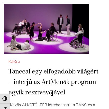
Kultúra
Tánccal egy elfogadóbb világért
– interjú az ArtMenők program
egyik résztvevőjével
Nagy kontraszt váltása
„Közös ALKOTÓI TÉR létrehozása – a TÁNC és a