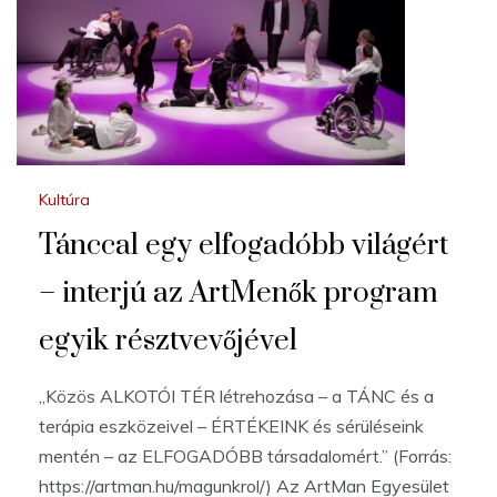
Kultúra
Tánccal egy elfogadóbb világért
– interjú az ArtMenők program
egyik résztvevőjével
„Közös ALKOTÓI TÉR létrehozása – a TÁNC és a
terápia eszközeivel – ÉRTÉKEINK és sérüléseink
mentén – az ELFOGADÓBB társadalomért.” (Forrás:
https://artman.hu/magunkrol/) Az ArtMan Egyesület