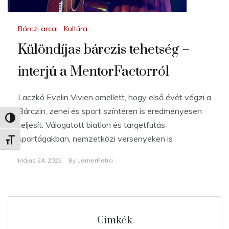
Bárczi arcai
,
Kultúra
Különdíjas bárczis tehetség –
interjú a MentorFactorról
Laczkó Evelin Vivien amellett, hogy első évét végzi a
Bárczin, zenei és sport színtéren is eredményesen
Nagy kontraszt váltása
teljesít. Válogatott biatlon és targetfutás
sportágakban, nemzetközi versenyeken is
Betűméret váltása
Május 24, 2022
By
LernerPetra
Címkék