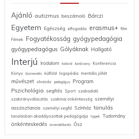
Ajánló
autizmus
Bárczi
beszámoló
Egyetem
erasmus+
Egészség
elfogadás
film
Fogyatékosság
gyógypedagógia
Filmek
gyógypedagógus
Gólyáknak
Hallgató
Interjú
Irodalom
Konferencia
kaland
karácsony
Könyv
külföld
logopédia
mentális jóllét
köznevelés
művészet
Program
olvasás
pedagógus
Pszichológia
segítés
Sport
szabadidő
személyi
szakirányválasztás
szakmai önkéntesség
tanulás
asszisztancia
Színház
személyi segítő
Tudomány
tanulásban akadályozottak pedagógiája
tippek
önkénteskedés
Ősz
önrendelkezés