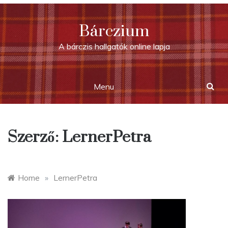
Skip
to
Bárczium
content
A bárczis hallgatók online lapja
Menu
Szerző:
LernerPetra
Home
»
LernerPetra