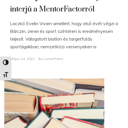
interjú a MentorFactorról
Laczkó Evelin Vivien amellett, hogy első évét végzi a
Bárczin, zenei és sport színtéren is eredményesen
teljesít. Válogatott biatlon és targetfutás
sportágakban, nemzetközi versenyeken is
Május 24, 2022
By
LernerPetra
Nagy kontraszt váltása
Betűméret váltása