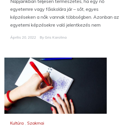
Napjainkban teljesen természetes, ha egy nő
egyetemre vagy főiskolára jár – sőt, egyes
képzéseken a nők vannak többségben. Azonban az
egyetemi képzésekre való jelentkezés nem
Április 20, 2022
By
Gris Karolina
Kultúra
,
Szakmai