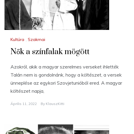
Kultúra
,
Szakmai
Nők a színfalak mögött
Azokról, akik a magyar szerelmes verseket ihlették
Talán nem is gondolnánk, hogy a költészet, a versek
ünneplése az egykori Szovjetunióból ered. A magyar
költészet napja,
Április 11, 2022
By
KlauszKitti