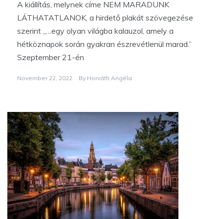
A kiállítás, melynek címe NEM MARADUNK
LÁTHATATLANOK, a hirdető plakát szövegezése
szerint „…egy olyan világba kalauzol, amely a
hétköznapok során gyakran észrevétlenül marad.”
Szeptember 21-én
November 22, 2022
By
Horváth Angéla