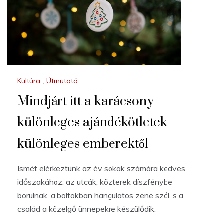
Kultúra
,
Útmutató
Mindjárt itt a karácsony –
különleges ajándékötletek
különleges emberektől
Ismét elérkeztünk az év sokak számára kedves
időszakához: az utcák, közterek díszfénybe
borulnak, a boltokban hangulatos zene szól, s a
család a közelgő ünnepekre készülődik.