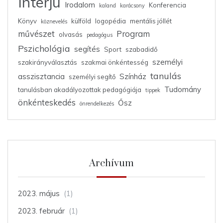
Interjú
Irodalom
Konferencia
kaland
karácsony
Könyv
külföld
logopédia
mentális jóllét
köznevelés
művészet
Program
olvasás
pedagógus
Pszichológia
segítés
Sport
szabadidő
személyi
szakirányválasztás
szakmai önkéntesség
tanulás
asszisztancia
Színház
személyi segítő
Tudomány
tanulásban akadályozottak pedagógiája
tippek
önkénteskedés
Ősz
önrendelkezés
Archívum
2023. május
(1)
2023. február
(1)