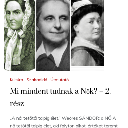
Kultúra
,
Szabadidő
,
Útmutató
Mi mindent tudnak a Nők? – 2.
rész
„A nő: tetőtől talpig élet.” Weöres SÁNDOR: a NŐ A
nő tetőtől talpig élet, aki folyton alkot, értéket teremt