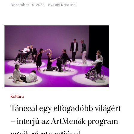
December 19, 2022
By
Gris Karolina
Kultúra
Tánccal egy elfogadóbb világért
– interjú az ArtMenők program