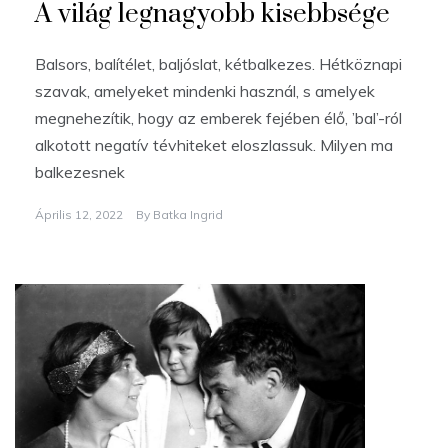
A világ legnagyobb kisebbsége
Balsors, balítélet, baljóslat, kétbalkezes. Hétköznapi
szavak, amelyeket mindenki használ, s amelyek
megnehezítik, hogy az emberek fejében élő, ’bal’-ról
alkotott negatív tévhiteket eloszlassuk. Milyen ma
balkezesnek
Április 12, 2022
By
Batka Ingrid