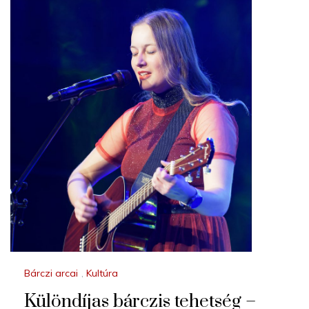
Bárczi arcai
,
Kultúra
Különdíjas bárczis tehetség –