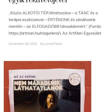
egyik résztvevőjével
„Közös ALKOTÓI TÉR létrehozása – a TÁNC és a
terápia eszközeivel – ÉRTÉKEINK és sérüléseink
mentén – az ELFOGADÓBB társadalomért.” (Forrás:
https://artman.hu/magunkrol/) Az ArtMan Egyesület
November 28, 2022
By
LernerPetra