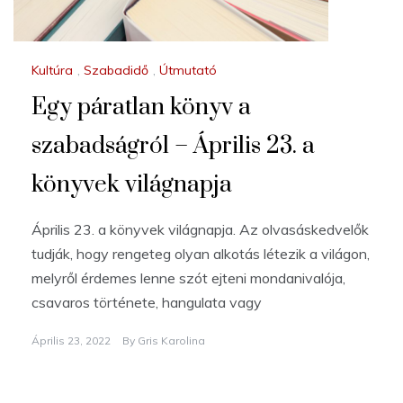
Kultúra
,
Szabadidő
,
Útmutató
Egy páratlan könyv a
szabadságról – Április 23. a
könyvek világnapja
Április 23. a könyvek világnapja. Az olvasáskedvelők
tudják, hogy rengeteg olyan alkotás létezik a világon,
melyről érdemes lenne szót ejteni mondanivalója,
csavaros története, hangulata vagy
Április 23, 2022
By
Gris Karolina