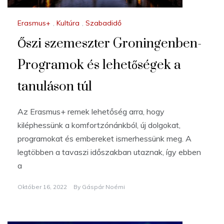
Erasmus+
,
Kultúra
,
Szabadidő
Őszi szemeszter Groningenben-
Programok és lehetőségek a
tanuláson túl
Az Erasmus+ remek lehetőség arra, hogy
kiléphessünk a komfortzónánkból, új dolgokat,
programokat és embereket ismerhessünk meg. A
legtöbben a tavaszi időszakban utaznak, így ebben
a
Október 16, 2022
By
Gáspár Noémi