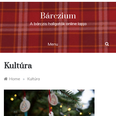
Skip
to
Bárczium
content
A bárczis hallgatók online lapja
Menu
Kultúra
Home
»
Kultúra