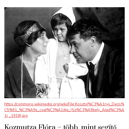
https://commons.wikimedia.org/wiki/File:Kosztol%C3%A1nyi_Dezs%
C5%91_%C3%A9s_csal%C3%A1dja_(Sz%C3%A9kely_Alad%C3%A
1r,_1918).jpg
Kozmutza Flóra – több, mint segítő