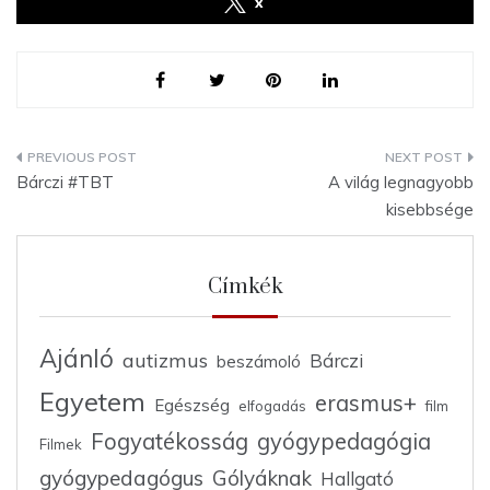
x
Bejegyzés
Bárczi #TBT
A világ legnagyobb
navigáció
kisebbsége
Címkék
Ajánló
autizmus
Bárczi
beszámoló
Egyetem
erasmus+
Egészség
elfogadás
film
Fogyatékosság
gyógypedagógia
Filmek
gyógypedagógus
Gólyáknak
Hallgató