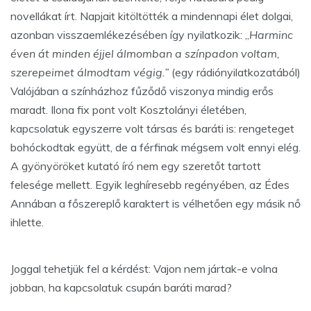
novellákat írt. Napjait kitöltötték a mindennapi élet dolgai,
azonban visszaemlékezésében így nyilatkozik: „
Harminc
éven át minden éjjel álmomban a színpadon voltam,
szerepeimet álmodtam végig.”
(egy rádiónyilatkozatából)
Valójában a színházhoz fűződő viszonya mindig erős
maradt. Ilona fix pont volt Kosztolányi életében,
kapcsolatuk egyszerre volt társas és baráti is: rengeteget
bohóckodtak együtt, de a férfinak mégsem volt ennyi elég.
A gyönyöröket kutató író nem egy szeretőt tartott
felesége mellett. Egyik leghíresebb regényében, az Édes
Annában a főszereplő karaktert is vélhetően egy másik nő
ihlette.
Joggal tehetjük fel a kérdést: Vajon nem jártak-e volna
jobban, ha kapcsolatuk csupán baráti marad?