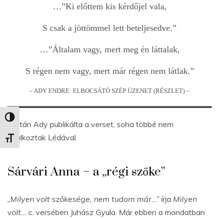
…”Ki előttem kis kérdőjel vala,
S csak a jöttömmel lett beteljesedve.”
…”Általam vagy, mert meg én láttalak,
S régen nem vagy, mert már régen nem látlak.”
– ADY ENDRE: ELBOCSÁTÓ SZÉP ÜZENET (RÉSZLET) –
Nagy kontraszt váltása
Miután Ady publikálta a verset, soha többé nem
találkoztak Lédával.
Betűméret váltása
Sárvári Anna – a „régi szőke”
„Milyen volt szőkesége, nem tudom már…”
írja
Milyen
volt…
c. versében Juhász Gyula. Már ebben a mondatban