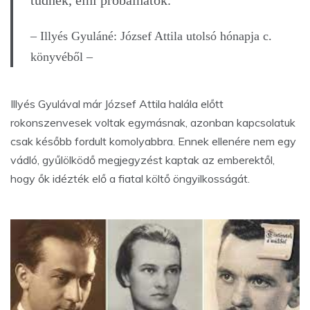
– Illyés Gyuláné: József Attila utolsó hónapja c.
könyvéből –
Illyés Gyulával már József Attila halála előtt
rokonszenvesek voltak egymásnak, azonban kapcsolatuk
csak később fordult komolyabbra. Ennek ellenére nem egy
vádló, gyűlölködő megjegyzést kaptak az emberektől,
hogy ők idézték elő a fiatal költő öngyilkosságát.