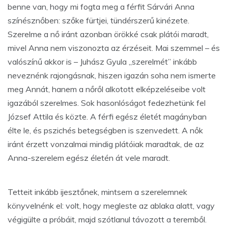
benne van, hogy mi fogta meg a férfit Sárvári Anna
színésznőben: szőke fürtjei, tündérszerű kinézete.
Szerelme a nő iránt azonban örökké csak plátói maradt,
mivel Anna nem viszonozta az érzéseit. Mai szemmel – és
valószínű akkor is – Juhász Gyula „szerelmét” inkább
neveznénk rajongásnak, hiszen igazán soha nem ismerte
meg Annát, hanem a nőről alkotott elképzeléseibe volt
igazából szerelmes. Sok hasonlóságot fedezhetünk fel
József Attila és közte. A férfi egész életét magányban
élte le, és pszichés betegségben is szenvedett. A nők
iránt érzett vonzalmai mindig plátóiak maradtak, de az
Anna-szerelem egész életén át vele maradt.
Tetteit inkább ijesztőnek, mintsem a szerelemnek
könyvelnénk el: volt, hogy megleste az ablaka alatt, vagy
végigülte a próbáit, majd szótlanul távozott a teremből.