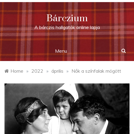
Skip
to
Bárczium
content
A bárczis hallgatók online lapja
Menu
Home
»
2022
»
április
»
Nők a színfalak mögött