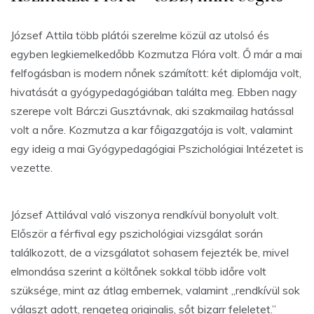
József Attila több plátói szerelme közül az utolsó és
egyben legkiemelkedőbb Kozmutza Flóra volt. Ő már a mai
felfogásban is modern nőnek számított: két diplomája volt,
hivatását a gyógypedagógiában találta meg. Ebben nagy
szerepe volt Bárczi Gusztávnak, aki szakmailag hatással
volt a nőre. Kozmutza a kar főigazgatója is volt, valamint
egy ideig a mai Gyógypedagógiai Pszichológiai Intézetet is
vezette.
József Attilával való viszonya rendkívül bonyolult volt.
Először a férfival egy pszichológiai vizsgálat során
találkozott, de a vizsgálatot sohasem fejezték be, mivel
elmondása szerint a költőnek sokkal több időre volt
szüksége, mint az átlag embernek, valamint „rendkívül sok
választ adott, rengeteg originalis, sőt bizarr feleletet.”