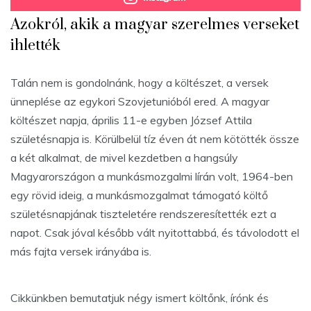
Azokról, akik a magyar szerelmes verseket
ihlették
Talán nem is gondolnánk, hogy a költészet, a versek
ünneplése az egykori Szovjetunióból ered. A magyar
költészet napja, április 11-e egyben József Attila
születésnapja is. Körülbelül tíz éven át nem kötötték össze
a két alkalmat, de mivel kezdetben a hangsúly
Magyarországon a munkásmozgalmi lírán volt, 1964-ben
egy rövid ideig, a munkásmozgalmat támogató költő
születésnapjának tiszteletére rendszeresítették ezt a
napot. Csak jóval később vált nyitottabbá, és távolodott el
más fajta versek irányába is.
Cikkünkben bemutatjuk négy ismert költőnk, írónk és