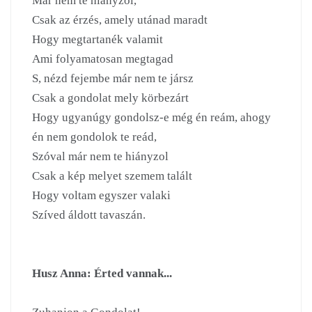
Már nem te hiányzol,

Csak az érzés, amely utánad maradt

Hogy megtartanék valamit

Ami folyamatosan megtagad

S, nézd fejembe már nem te jársz

Csak a gondolat mely körbezárt

Hogy ugyanúgy gondolsz-e még én reám, ahogy 
én nem gondolok te reád,

Szóval már nem te hiányzol

Csak a kép melyet szemem talált

Hogy voltam egyszer valaki

Szíved áldott tavaszán.

Husz Anna: Érted vannak...