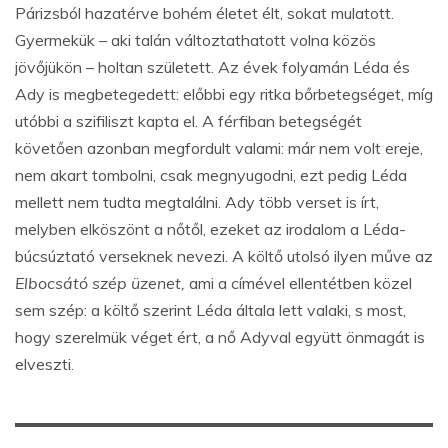
Párizsból hazatérve bohém életet élt, sokat mulatott.
Gyermekük – aki talán változtathatott volna közös
jövőjükön – holtan született. Az évek folyamán Léda és
Ady is megbetegedett: előbbi egy ritka bőrbetegséget, míg
utóbbi a szifiliszt kapta el. A férfiban betegségét
követően azonban megfordult valami: már nem volt ereje,
nem akart tombolni, csak megnyugodni, ezt pedig Léda
mellett nem tudta megtalálni. Ady több verset is írt,
melyben elköszönt a nőtől, ezeket az irodalom a Léda-
búcsúztató verseknek nevezi. A költő utolsó ilyen műve az
Elbocsátó szép üzenet,
ami a címével ellentétben közel
sem szép: a költő szerint Léda általa lett valaki, s most,
hogy szerelmük véget ért, a nő Adyval együtt önmagát is
elveszti.