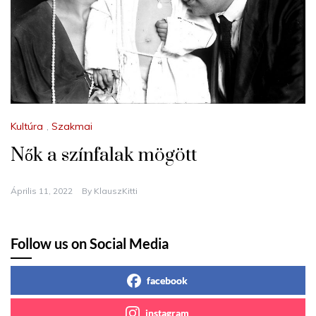
Kultúra
,
Szakmai
Nők a színfalak mögött
Április 11, 2022
By
KlauszKitti
Follow us on Social Media
facebook
instagram