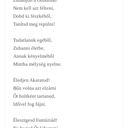
Zuhanjon a Gondolat!

Nem kell azt félteni,

Dobd ki fészkéből,

Tanítsd meg repülni!

Tudatlanok egéből,

Zuhanni életbe,

Annak kényelméből

Mintha mélység nyelne.

Éledjen Akaratod!

Bűn volna azt elzárni

Őt holtként tartanod,

Idővel fog fájni.

Élesztgesd Fantáziád!
