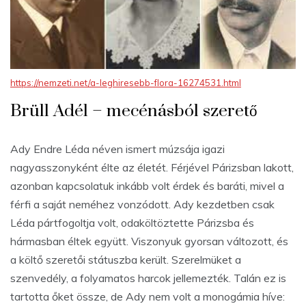
https://nemzeti.net/a-leghiresebb-flora-16274531.html
Brüll Adél – mecénásból szerető
Ady Endre Léda néven ismert múzsája igazi
nagyasszonyként élte az életét. Férjével Párizsban lakott,
azonban kapcsolatuk inkább volt érdek és baráti, mivel a
férfi a saját neméhez vonzódott. Ady kezdetben csak
Léda pártfogoltja volt, odaköltöztette Párizsba és
hármasban éltek együtt. Viszonyuk gyorsan változott, és
a költő szeretői státuszba került. Szerelmüket a
szenvedély, a folyamatos harcok jellemezték. Talán ez is
tartotta őket össze, de Ady nem volt a monogámia híve: