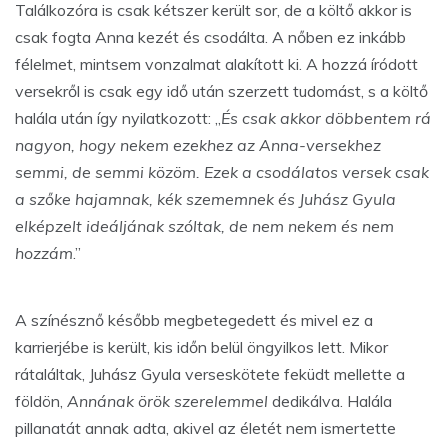
Találkozóra is csak kétszer került sor, de a költő akkor is
csak fogta Anna kezét és csodálta. A nőben ez inkább
félelmet, mintsem vonzalmat alakított ki. A hozzá íródott
versekről is csak egy idő után szerzett tudomást, s a költő
halála után így nyilatkozott: „
És csak akkor döbbentem rá
nagyon, hogy nekem ezekhez az Anna-versekhez
semmi, de semmi közöm. Ezek a csodálatos versek csak
a szőke hajamnak, kék szememnek és Juhász Gyula
elképzelt ideáljának szóltak, de nem nekem és nem
hozzám
.”
A színésznő később megbetegedett és mivel ez a
karrierjébe is került, kis időn belül öngyilkos lett. Mikor
rátaláltak, Juhász Gyula verseskötete feküdt mellette a
földön,
Annának örök szerelemmel
dedikálva. Halála
pillanatát annak adta, akivel az életét nem ismertette