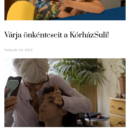
Várja önkénteseit a KórházSuli!
Február 20, 2023