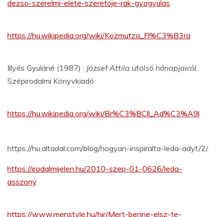
dezso-szerelmi-elete-szeretoje-rak-gyogyulas
https://hu.wikipedia.org/wiki/Kozmutza_Fl%C3%B3ra
Illyés Gyuláné (1987) :
József Attila utolsó hónapjairól.
Szépirodalmi Könyvkiadó.
https://hu.wikipedia.org/wiki/Br%C3%BCll_Ad%C3%A9l
https://hu.altadal.com/blog/hogyan-inspiralta-leda-adyt/2/
https://irodalmijelen.hu/2010-szep-01-0626/leda-
asszony
https://www.menstyle.hu/hir/Mert-benne-elsz-te-