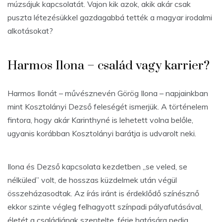
múzsájuk kapcsolatát. Vajon kik azok, akik akár csak
puszta létezésükkel gazdagabbá tették a magyar irodalmi
alkotásokat?
Harmos Ilona – család vagy karrier?
Harmos Ilonát – művésznevén Görög Ilona – napjainkban
mint Kosztolányi Dezső feleségét ismerjük. A történelem
fintora, hogy akár Karinthyné is lehetett volna belőle,
ugyanis korábban Kosztolányi barátja is udvarolt neki.
Ilona és Dezső kapcsolata kezdetben „se veled, se
nélküled” volt, de hosszas küzdelmek után végül
összeházasodtak. Az írás iránt is érdeklődő színésznő
ekkor szinte végleg felhagyott színpadi pályafutásával,
életét a családjának szentelte, férje hatására pedig