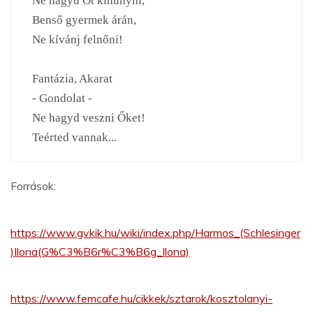
Ne hagyd Őt kihunyni,

Benső gyermek árán,

Ne kívánj felnőni!

Fantázia, Akarat

- Gondolat -

Ne hagyd veszni Őket!

Teérted vannak...
Források:
https://www.gvkik.hu/wiki/index.php/Harmos_(Schlesinger
)Ilona(G%C3%B6r%C3%B6g_Ilona)
https://www.femcafe.hu/cikkek/sztarok/kosztolanyi-