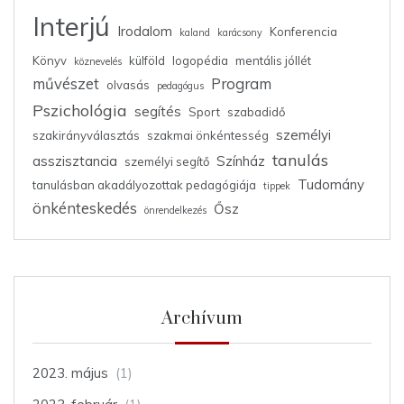
Interjú
Irodalom
Konferencia
kaland
karácsony
Könyv
külföld
logopédia
mentális jóllét
köznevelés
művészet
Program
olvasás
pedagógus
Pszichológia
segítés
Sport
szabadidő
személyi
szakirányválasztás
szakmai önkéntesség
tanulás
asszisztancia
Színház
személyi segítő
Tudomány
tanulásban akadályozottak pedagógiája
tippek
önkénteskedés
Ősz
önrendelkezés
Archívum
2023. május
(1)