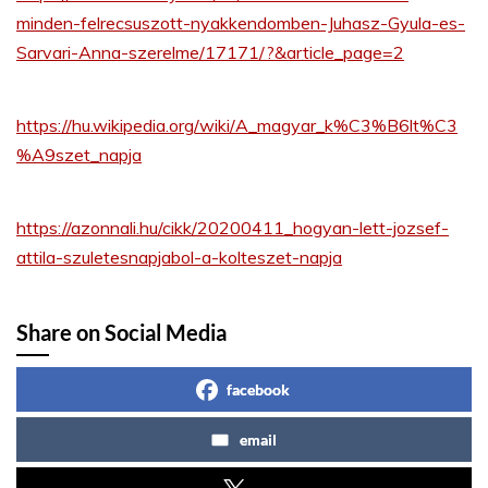
minden-felrecsuszott-nyakkendomben-Juhasz-Gyula-es-
Sarvari-Anna-szerelme/17171/?&article_page=2
https://hu.wikipedia.org/wiki/A_magyar_k%C3%B6lt%C3
%A9szet_napja
https://azonnali.hu/cikk/20200411_hogyan-lett-jozsef-
attila-szuletesnapjabol-a-kolteszet-napja
Share on Social Media
facebook
email