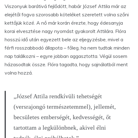
Viszonyuk barátivá fejlődött, habár József Attila már az
elejétől fogva szorosabb köteléket szeretett volna szőni
kettőjük közé. A nő már korán érezte, hogy édesanyja
korai elvesztése nagy nyomást gyakorolt Attilára. Flóra
hosszú idő után egyezett bele az eljegyzésbe, mivel a
férfi rosszabbodó állapota – főleg, ha nem tudtak minden
nap találkozni – egyre jobban aggasztotta. Végül sosem
házasodtak össze. Flóra tagadta, hogy sajnálatból ment
volna hozzá.
„József Attila rendkívüli tehetségét
(versrajongó természetemmel), jellemét,
becsületes emberségét, kedvességét, őt
tartottam a legkülönbnek, akivel élni
tudnék, élni próbálhatok.”