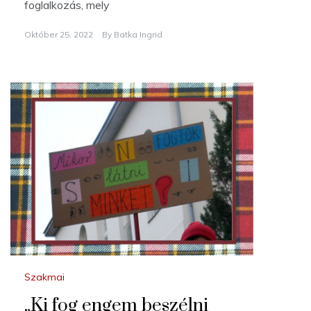
foglalkozás, mely
Október 25, 2022
By
Batka Ingrid
Szakmai
„Ki fog engem beszélni