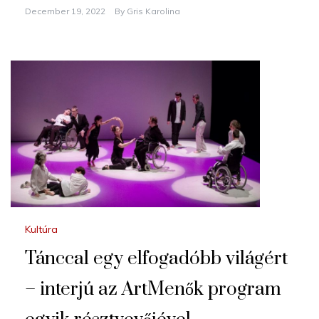
December 19, 2022
By
Gris Karolina
Kultúra
Tánccal egy elfogadóbb világért
– interjú az ArtMenők program