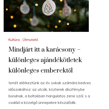
Kultúra
,
Útmutató
Mindjárt itt a karácsony –
különleges ajándékötletek
különleges emberektől
Ismét elérkeztünk az év sokak számára kedves
időszakához: az utcák, közterek díszfénybe
borulnak, a boltokban hangulatos zene szól, s a
család a közelgő ünnepekre készülődik.