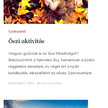
Szabadidő
Őszi aktivitás
Hogyan győzzük le az őszi fáradtságot?
Beköszöntött a faleveles ősz, hamarosan a ködös
reggelekre ébredünk, és véget ért a nyári
lustálkodás, elkezdődött az iskola. Szervezetünk
November 7, 2022
By
Gönczi Dorina