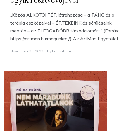
egyik résztvevőjével
„Közös ALKOTÓI TÉR létrehozása – a TÁNC és a
terápia eszközeivel – ÉRTÉKEINK és sérüléseink
mentén – az ELFOGADÓBB társadalomért.” (Forrás:
https://artman.hu/magunkrol/) Az ArtMan Egyesület
November 28, 2022
By
LernerPetra