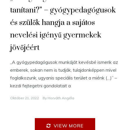
tanítani?” – gyógypedagógusok
és szülők hangja a sajátos
nevelési igényű gyermekek
jövőjéért
„A gyógypedagógusok munkáját kevésbé ismerik az
emberek, sokan nem is tudják, tulajdonképpen mivel
foglalkozunk, ugyanis speciális terület a miénk (…)” –
kezdi fejtegetni gondolatait a
Október 21, 2022
By
Horváth Angéla
VIEW MORE