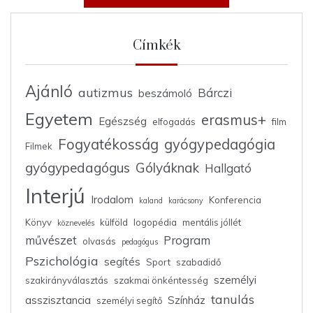
Címkék
Ajánló
autizmus
Bárczi
beszámoló
Egyetem
erasmus+
Egészség
elfogadás
film
Fogyatékosság
gyógypedagógia
Filmek
gyógypedagógus
Gólyáknak
Hallgató
Interjú
Irodalom
Konferencia
kaland
karácsony
Könyv
külföld
logopédia
mentális jóllét
köznevelés
művészet
Program
olvasás
pedagógus
Pszichológia
segítés
Sport
szabadidő
személyi
szakirányválasztás
szakmai önkéntesség
tanulás
asszisztancia
Színház
személyi segítő