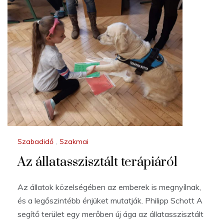
Szabadidő
,
Szakmai
Az állatasszisztált terápiáról
Az állatok közelségében az emberek is megnyílnak,
és a legőszintébb énjüket mutatják. Philipp Schott A
segítő terület egy merőben új ága az állatasszisztált