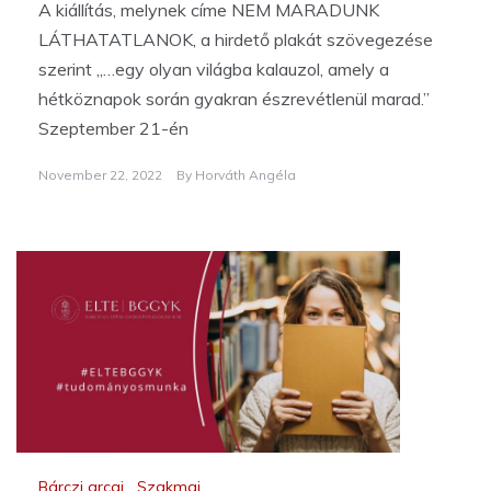
A kiállítás, melynek címe NEM MARADUNK
LÁTHATATLANOK, a hirdető plakát szövegezése
szerint „…egy olyan világba kalauzol, amely a
hétköznapok során gyakran észrevétlenül marad.”
Szeptember 21-én
November 22, 2022
By
Horváth Angéla
Bárczi arcai
,
Szakmai