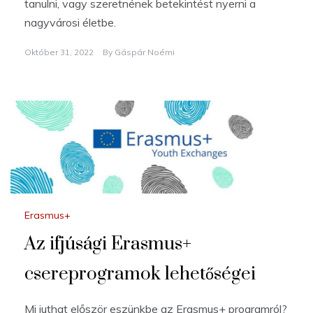
tanulni, vagy szeretnének betekintést nyerni a
nagyvárosi életbe.
Október 31, 2022
By
Gáspár Noémi
Erasmus+
Az ifjúsági Erasmus+
csereprogramok lehetőségei
Mi juthat először eszünkbe az Erasmus+ programról?