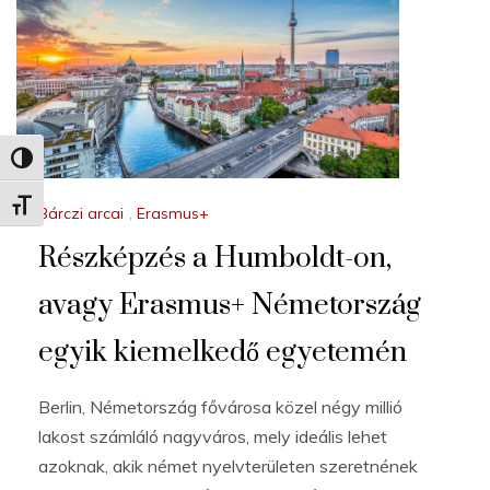
Nagy kontraszt váltása
Betűméret váltása
Bárczi arcai
,
Erasmus+
Részképzés a Humboldt-on,
avagy Erasmus+ Németország
egyik kiemelkedő egyetemén
Berlin, Németország fővárosa közel négy millió
lakost számláló nagyváros, mely ideális lehet
azoknak, akik német nyelvterületen szeretnének