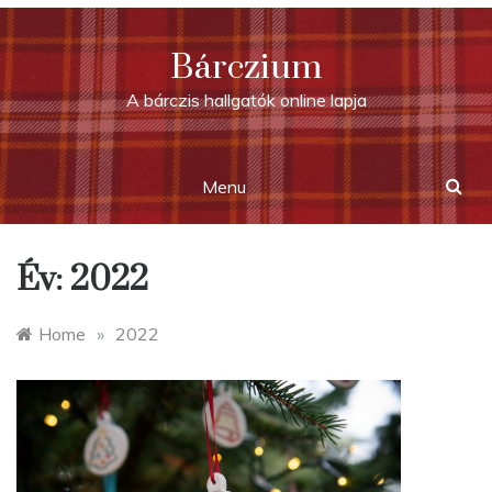
Skip
to
Bárczium
content
A bárczis hallgatók online lapja
Menu
Év:
2022
Home
»
2022