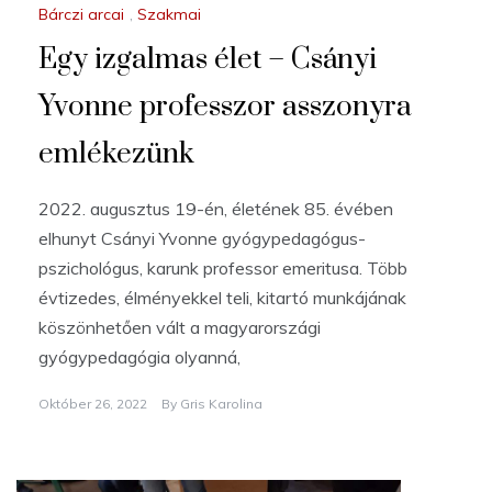
Bárczi arcai
,
Szakmai
Egy izgalmas élet – Csányi
Yvonne professzor asszonyra
emlékezünk
2022. augusztus 19-én, életének 85. évében
elhunyt Csányi Yvonne gyógypedagógus-
pszichológus, karunk professor emeritusa. Több
évtizedes, élményekkel teli, kitartó munkájának
köszönhetően vált a magyarországi
gyógypedagógia olyanná,
Október 26, 2022
By
Gris Karolina