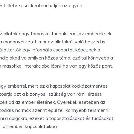
ést, illetve csökkenteni tudják az egyén
z állatok nagy támaszai tudnak lenni az embereknek.
 a magányérzetet, már az állatokról való beszéd is
állattartók egy informális csoportot képeznek a
indig akad valamilyen közös téma, ezáltal könnyebb a
b másokkal interakcióba lépni, ha van egy közös pont.
 egy emberrel, mert ez a kapcsolat kockázatmentes,
tosítja azt a bizonyos „szükség van rám” érzést,
 így célt ad az ember életének. Gyerekek esetében az
ociális normák szerint épül fel, könnyebb felismerni,
lni a dolgokra, ezeket a tapasztalásokat és tudásokat
i az emberi kapcsolataikba.