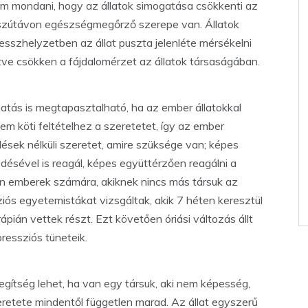
dom mondani, hogy az állatok simogatása csökkenti az
sszútávon egészségmegőrző szerepe van. Állatok
esszhelyzetben az állat puszta jelenléte mérsékelni
letve csökken a fájdalomérzet az állatok társaságában.
hatás is megtapasztalható, ha az ember állatokkal
em köti feltételhez a szeretetet, így az ember
lések nélküli szeretet, amire szüksége van; képes
edésével is reagál, képes együttérzően reagálni a
yan emberek számára, akiknek nincs más társuk az
iós egyetemistákat vizsgáltak, akik 7 héten keresztül
ápián vettek részt. Ezt követően óriási változás állt
ressziós tüneteik.
gítség lehet, ha van egy társuk, aki nem képesség,
zeretete mindentől független marad. Az állat egyszerű