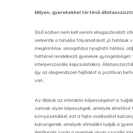
Milyen, gyerekekkel történő állatassziszt
Első körben nem kell semmi elrugaszkodott ötle
serkentik a tanulási folyamatokat, jó hatásuk 
megérintése, simogatása nyugtató hatású, oldj
háttérrel rendelkező gyerekek gyöngédséget, t
interperszonális kapcsolataikra. Állatasszisztá
így az idegrendszeri fejlődést is pozitívan befo
van.
Az állatok az interaktív képességeket is tudjá
vannak olyan képességeik, amelyek lehetővé t
környezetükkel, ezt a fajta viselkedést kulcsin
kulcsingereik, amelyek stimulálni tudják a gye
érintkezés során a gyermek olyan szociális int