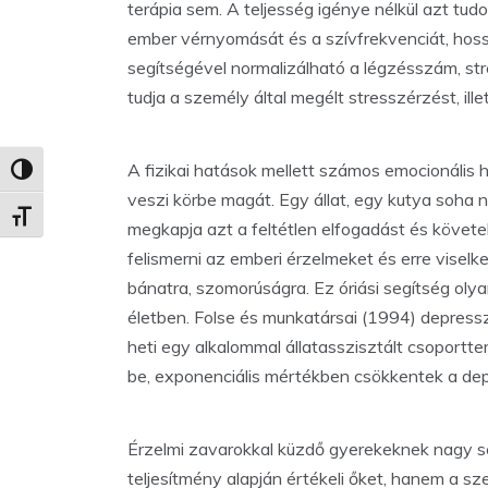
terápia sem. A teljesség igénye nélkül azt tu
ember vérnyomását és a szívfrekvenciát, ho
segítségével normalizálható a légzésszám, str
tudja a személy által megélt stresszérzést, il
A fizikai hatások mellett számos emocionális 
Nagy kontraszt váltása
veszi körbe magát. Egy állat, egy kutya soha n
Betűméret váltása
megkapja azt a feltétlen elfogadást és követe
felismerni az emberi érzelmeket és erre viselk
bánatra, szomorúságra. Ez óriási segítség ol
életben. Folse és munkatársai (1994) depressz
heti egy alkalommal állatasszisztált csoportter
be, exponenciális mértékben csökkentek a dep
Érzelmi zavarokkal küzdő gyerekeknek nagy se
teljesítmény alapján értékeli őket, hanem a s