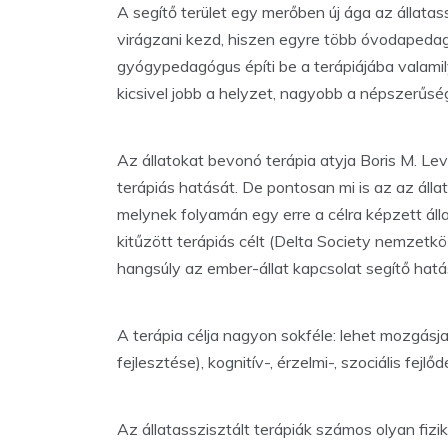
A segítő terület egy merőben új ága az állata
virágzani kezd, hiszen egyre több óvodapedagó
gyógypedagógus építi be a terápiájába valamil
kicsivel jobb a helyzet, nagyobb a népszerűség
Az állatokat bevonó terápia atyja Boris M. Levi
terápiás hatását. De pontosan mi is az az álla
melynek folyamán egy erre a célra képzett álla
kitűzött terápiás célt (Delta Society nemzetk
hangsúly az ember-állat kapcsolat segítő hat
A terápia célja nagyon sokféle: lehet mozgásj
fejlesztése), kognitív-, érzelmi-, szociális fej
Az állatasszisztált terápiák számos olyan fizi