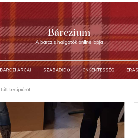
Bárczium
A bárczis hallgatók online lapja
BÁRCZI ARCAI
SZABADIDŐ
ÖNKÉNTESSÉG
ERA
tált terápiáról