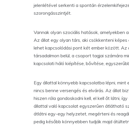
jelenlétével serkenti a spontán érzelemkifejez
szorongásszintjét.
Vannak olyan szociális hatások, amelyekben a
Az állat egy olyan társ, aki csökkenteni képes
lehet kapcsolódási pont két ember között. Az 
társadalmon belül, a csoport tagjai számára m
kapcsolati háló kiépítése, bővítése, egyszerűb
Egy állattal könnyebb kapcsolatba lépni, mint
nincs benne versengés és elvárás. Az állat biz
hiszen róla gondoskodni kell, el kell őt látni,
állattal való kapcsolat egyszerűen átlátható sz
átlátni egy-egy helyzetet, megérteni és reagá
pedig később könnyebben tudják majd átültetn