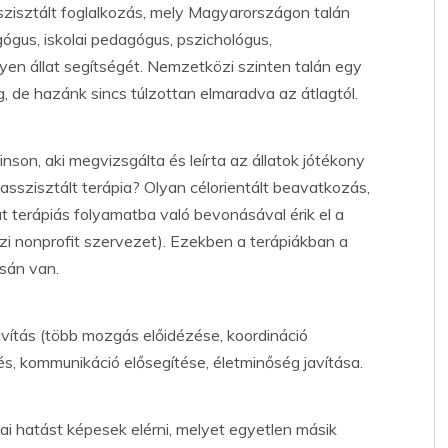
sszisztált foglalkozás, mely Magyarországon talán
gus, iskolai pedagógus, pszichológus,
yen állat segítségét. Nemzetközi szinten talán egy
, de hazánk sincs túlzottan elmaradva az átlagtól.
nson, aki megvizsgálta és leírta az állatok jótékony
tasszisztált terápia? Olyan célorientált beavatkozás,
t terápiás folyamatba való bevonásával érik el a
özi nonprofit szervezet). Ezekben a terápiákban a
ásán van.
avítás (több mozgás előidézése, koordináció
lődés, kommunikáció elősegítése, életminőség javítása.
kai hatást képesek elérni, melyet egyetlen másik