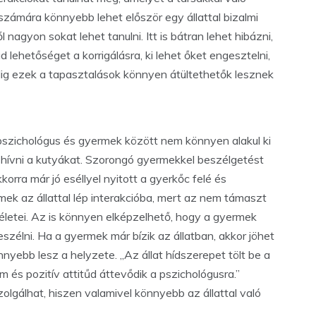
számára könnyebb lehet először egy állattal bizalmi
 nagyon sokat lehet tanulni. Itt is bátran lehet hibázni,
ad lehetőséget a korrigálásra, ki lehet őket engesztelni,
dig ezek a tapasztalások könnyen átültethetők lesznek
pszichológus és gyermek között nem könnyen alakul ki
het hívni a kutyákat. Szorongó gyermekkel beszélgetést
korra már jó eséllyel nyitott a gyerkőc felé és
mek az állattal lép interakcióba, mert az nem támaszt
életei. Az is könnyen elképzelhető, hogy a gyermek
eszélni. Ha a gyermek már bízik az állatban, akkor jöhet
nyebb lesz a helyzete. „Az állat hídszerepet tölt be a
lom és pozitív attitűd áttevődik a pszichológusra.”
zolgálhat, hiszen valamivel könnyebb az állattal való