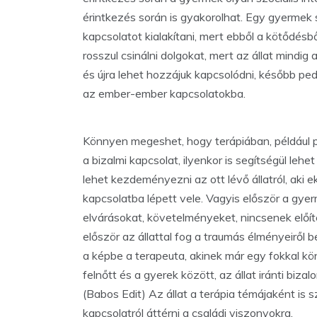
érintkezés során is gyakorolhat. Egy gyermek 
kapcsolatot kialakítani, mert ebből a kötődésből
rosszul csinálni dolgokat, mert az állat mindig 
és újra lehet hozzájuk kapcsolódni, később pe
az ember-ember kapcsolatokba.
Könnyen megeshet, hogy terápiában, például 
a bizalmi kapcsolat, ilyenkor is segítségül le
lehet kezdeményezni az ott lévő állatról, aki ek
kapcsolatba lépett vele. Vagyis először a gyer
elvárásokat, követelményeket, nincsenek előít
először az állattal fog a traumás élményeiről b
a képbe a terapeuta, akinek már egy fokkal kön
felnőtt és a gyerek között, az állat iránti biza
(Babos Edit) Az állat a terápia témájaként is s
kapcsolatról áttérni a családi viszonyokra.