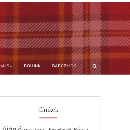
SMUS+
RÓLUNK
BÁRCZIHÖK
Címkék
Ajánló
autizmus
Bárczi
beszámoló