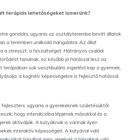
ált terápiás lehetőségeket ismerünk?
tre gondolni, ugyanis az osztályterembe bevitt állatok
van a teremben uralkodó hangulatra. Az állat
a a stresszt, a feszültséget. Hátrányos családi
örődést tanulnak, ez később jó hatással lesz az
lt terápiában sok vesztibuláris ingerlést kap a gyermek,
lyásolja, a kognitív képességekre is fejlesztő hatással
k fejleszteni, ugyanis a gyerekeknek születésüktől
eszik, hogy interakcióba lépjenek másokkal és a
gerek aktiválják. A kutyáknak is vannak ilyen
rmekek interaktív képességeit. A kutyával való
erakciókat tanulhat meg, amelyet a társakkal való