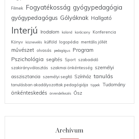
Fogyatékosság
gyógypedagógia
Filmek
gyógypedagógus
Gólyáknak
Hallgató
Interjú
Irodalom
Konferencia
kaland
karácsony
Könyv
külföld
logopédia
mentális jóllét
köznevelés
művészet
Program
olvasás
pedagógus
Pszichológia
segítés
Sport
szabadidő
személyi
szakirányválasztás
szakmai önkéntesség
tanulás
asszisztancia
Színház
személyi segítő
Tudomány
tanulásban akadályozottak pedagógiája
tippek
önkénteskedés
Ősz
önrendelkezés
Archívum