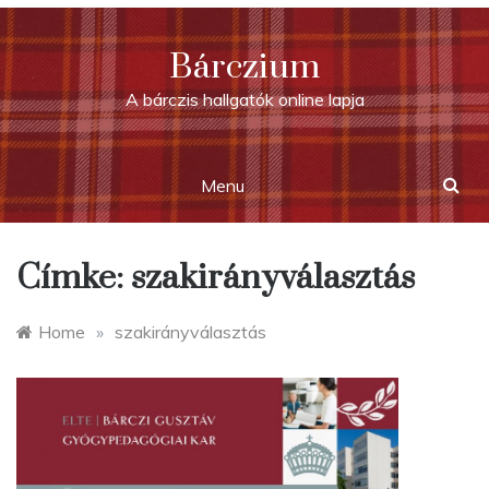
Skip
to
Bárczium
content
A bárczis hallgatók online lapja
Menu
Címke:
szakirányválasztás
Home
»
szakirányválasztás