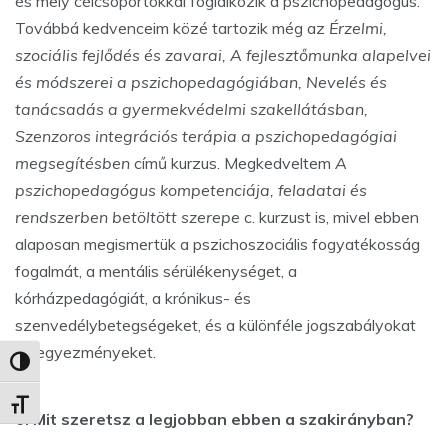
és mely célcsoportokkal foglalkozik a pszichopedagógus.
Továbbá kedvenceim közé tartozik még az
Érzelmi,
szociális fejlődés és zavarai, A fejlesztőmunka alapelvei
és módszerei a pszichopedagógiában, Nevelés és
tanácsadás a gyermekvédelmi szakellátásban,
Szenzoros integrációs terápia a pszichopedagógiai
megsegítésben
című kurzus. Megkedveltem
A
pszichopedagógus kompetenciája, feladatai és
rendszerben betöltött szerepe
c. kurzust is, mivel ebben
alaposan megismertük a pszichoszociális fogyatékosság
fogalmát, a mentális sérülékenységet, a
kórházpedagógiát, a krónikus- és
szenvedélybetegségeket, és a különféle jogszabályokat
és egyezményeket.
Nagy kontraszt váltása
Betűméret váltása
6. Mit szeretsz a legjobban ebben a szakirányban?