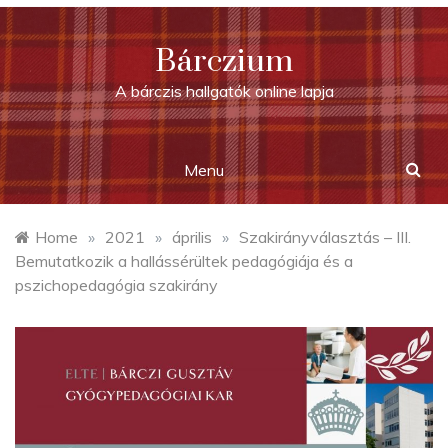
Skip
to
Bárczium
content
A bárczis hallgatók online lapja
Menu
Home
»
2021
»
április
»
Szakirányválasztás – III.
Bemutatkozik a hallássérültek pedagógiája és a
pszichopedagógia szakirány