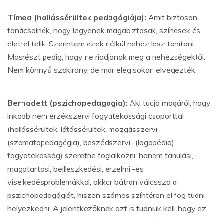
Tímea (hallássérültek pedagógiája):
Amit biztosan
tanácsolnék, hogy legyenek magabiztosak, színesek és
élettel telik. Szerintem ezek nélkül nehéz lesz tanítani.
Másrészt pedig, hogy ne riadjanak meg a nehézségektől.
Nem könnyű szakirány, de már elég sokan elvégezték.
Bernadett (pszichopedagógia):
Aki tudja magáról, hogy
inkább nem érzékszervi fogyatékossági csoporttal
(hallássérültek, látássérültek, mozgásszervi-
(szomatopedagógia), beszédszervi- (logopédia)
fogyatékosság) szeretne foglalkozni, hanem tanulási,
magatartási, beilleszkedési, érzelmi -és
viselkedésproblémákkal, akkor bátran válassza a
pszichopedagógiát, hiszen számos színtéren el fog tudni
helyezkedni. A jelentkezőknek azt is tudniuk kell, hogy ez