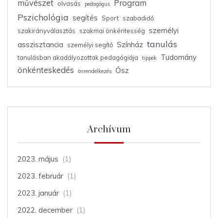
művészet
Program
olvasás
pedagógus
Pszichológia
segítés
Sport
szabadidő
személyi
szakirányválasztás
szakmai önkéntesség
tanulás
asszisztancia
Színház
személyi segítő
Tudomány
tanulásban akadályozottak pedagógiája
tippek
önkénteskedés
Ősz
önrendelkezés
Archívum
2023. május
(1)
2023. február
(1)
2023. január
(1)
2022. december
(1)