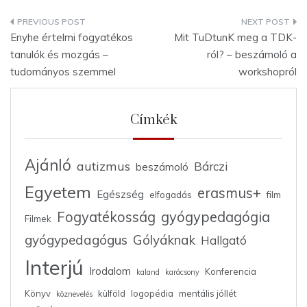
Bejegyzés
Enyhe értelmi fogyatékos
Mit TuDtunK meg a TDK-
navigáció
tanulók és mozgás –
ról? – beszámoló a
tudományos szemmel
workshopról
Címkék
Ajánló
autizmus
Bárczi
beszámoló
Egyetem
erasmus+
Egészség
elfogadás
film
Fogyatékosság
gyógypedagógia
Filmek
gyógypedagógus
Gólyáknak
Hallgató
Interjú
Irodalom
Konferencia
kaland
karácsony
Könyv
külföld
logopédia
mentális jóllét
köznevelés