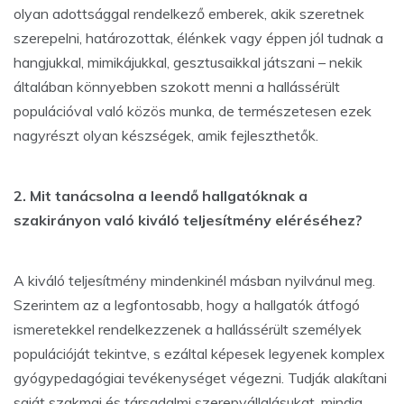
olyan adottsággal rendelkező emberek, akik szeretnek
szerepelni, határozottak, élénkek vagy éppen jól tudnak a
hangjukkal, mimikájukkal, gesztusaikkal játszani – nekik
általában könnyebben szokott menni a hallássérült
populációval való közös munka, de természetesen ezek
nagyrészt olyan készségek, amik fejleszthetők.
2. Mit tanácsolna a leendő hallgatóknak a
szakirányon való kiváló teljesítmény eléréséhez?
A kiváló teljesítmény mindenkinél másban nyilvánul meg.
Szerintem az a legfontosabb, hogy a hallgatók átfogó
ismeretekkel rendelkezzenek a hallássérült személyek
populációját tekintve, s ezáltal képesek legyenek komplex
gyógypedagógiai tevékenységet végezni. Tudják alakítani
saját szakmai és társadalmi szerepvállalásukat, mindig