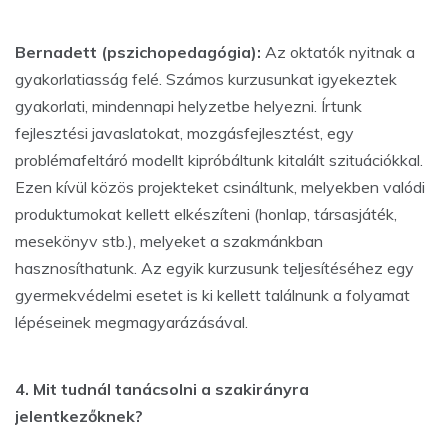
Bernadett (pszichopedagógia):
Az oktatók nyitnak a
gyakorlatiasság felé. Számos kurzusunkat igyekeztek
gyakorlati, mindennapi helyzetbe helyezni. Írtunk
fejlesztési javaslatokat, mozgásfejlesztést, egy
problémafeltáró modellt kipróbáltunk kitalált szituációkkal.
Ezen kívül közös projekteket csináltunk, melyekben valódi
produktumokat kellett elkészíteni (honlap, társasjáték,
mesekönyv stb.), melyeket a szakmánkban
hasznosíthatunk. Az egyik kurzusunk teljesítéséhez egy
gyermekvédelmi esetet is ki kellett találnunk a folyamat
lépéseinek megmagyarázásával.
4. Mit tudnál tanácsolni a szakirányra
jelentkezőknek?