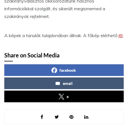
szakirányválasztós cikksorozatunk hasznos
információkkal szolgált, és sikerült megismerned a
szakirányok rejtelmeit.
A képek a tanulók tulajdonában állnak. A főkép elérhető
itt
.
Share on Social Media
facebook
email
x