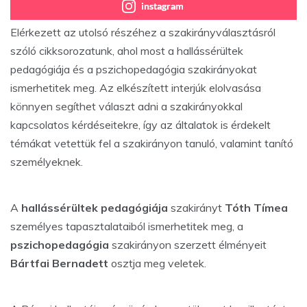
instagram
Elérkezett az utolsó részéhez a szakirányválasztásról
szóló cikksorozatunk, ahol most a hallássérültek
pedagógiája és a pszichopedagógia szakirányokat
ismerhetitek meg. Az elkészített interjúk elolvasása
könnyen segíthet választ adni a szakirányokkal
kapcsolatos kérdéseitekre, így az általatok is érdekelt
témákat vetettük fel a szakirányon tanuló, valamint tanító
személyeknek.
A
hallássérültek pedagógiája
szakirányt
Tóth Tímea
személyes tapasztalataiból ismerhetitek meg, a
pszichopedagógia
szakirányon szerzett élményeit
Bártfai Bernadett
osztja meg veletek.