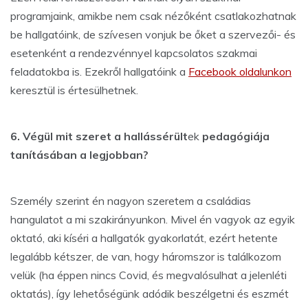
programjaink, amikbe nem csak nézőként csatlakozhatnak
be hallgatóink, de szívesen vonjuk be őket a szervezői- és
esetenként a rendezvénnyel kapcsolatos szakmai
feladatokba is. Ezekről hallgatóink a
Facebook oldalunkon
keresztül is értesülhetnek.
6. Végül mit szeret a hallássérült
ek
pedagógiája
tanításában a legjobban?
Személy szerint én nagyon szeretem a családias
hangulatot a mi szakirányunkon. Mivel én vagyok az egyik
oktató, aki kíséri a hallgatók gyakorlatát, ezért hetente
legalább kétszer, de van, hogy háromszor is találkozom
velük (ha éppen nincs Covid, és megvalósulhat a jelenléti
oktatás), így lehetőségünk adódik beszélgetni és eszmét