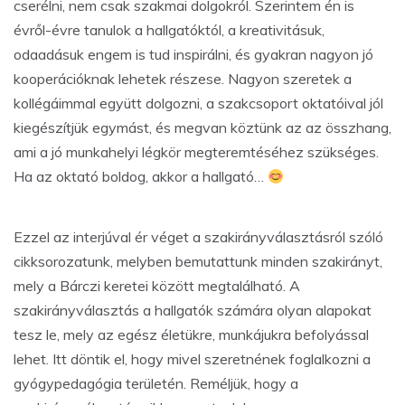
cserélni, nem csak szakmai dolgokról. Szerintem én is
évről-évre tanulok a hallgatóktól, a kreativitásuk,
odaadásuk engem is tud inspirálni, és gyakran nagyon jó
kooperációknak lehetek részese. Nagyon szeretek a
kollégáimmal együtt dolgozni, a szakcsoport oktatóival jól
kiegészítjük egymást, és megvan köztünk az az összhang,
ami a jó munkahelyi légkör megteremtéséhez szükséges.
Ha az oktató boldog, akkor a hallgató…
Ezzel az interjúval ér véget a szakirányválasztásról szóló
cikksorozatunk, melyben bemutattunk minden szakirányt,
mely a Bárczi keretei között megtalálható. A
szakirányválasztás a hallgatók számára olyan alapokat
tesz le, mely az egész életükre, munkájukra befolyással
lehet. Itt döntik el, hogy mivel szeretnének foglalkozni a
gyógypedagógia területén. Reméljük, hogy a