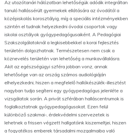
Az utazótanári hálózatban lehetőségük adódik integráltan
tanuló hallássérült gyermekek ellátására az óvodától a
középiskolás korosztályig, míg a speciális intézményekben
szintén el tudnak helyezkedni óvodai csoportok vagy
iskolai osztályok gyógypedagógusaiként. A Pedagógiai
Szakszolgálatoknál a legkisebbekkel a korai fejlesztés
területén dolgozhatnak. Természetesen nem csak a
köznevelés területén van lehetőség a munkavállalásra.
Akit az egészségügyi szféra jobban vonz, annak
lehetősége van az ország számos audiológiáján
elhelyezkedni, hiszen a megfelelő hallókészülék-illesztést
nagyban tudja segíteni egy gyógypedagógus jelenléte a
vizsgálatok során. A privát szférában halláscentrumok is
foglalkoztatnak gyógypedagógusokat. Ezen felül
különböző szakmai-, érdekvédelmi szervezetek is
lehetnek a frissen végzett hallgatóink kiszemeltjei, hiszen
a fogyatékos emberek társadalmi mozgalmaiba való