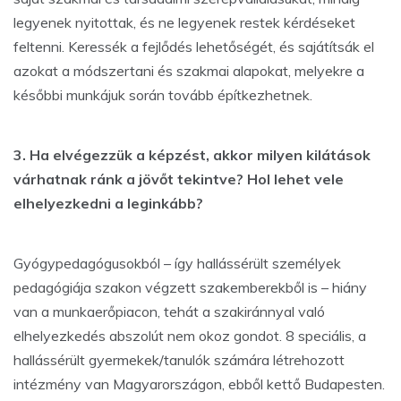
legyenek nyitottak, és ne legyenek restek kérdéseket
feltenni. Keressék a fejlődés lehetőségét, és sajátítsák el
azokat a módszertani és szakmai alapokat, melyekre a
későbbi munkájuk során tovább építkezhetnek.
3. Ha elvégezzük a képzést, akkor milyen kilátások
várhatnak ránk a jövőt tekintve? Hol lehet vele
elhelyezkedni a leginkább?
Gyógypedagógusokból – így hallássérült személyek
pedagógiája szakon végzett szakemberekből is – hiány
van a munkaerőpiacon, tehát a szakiránnyal való
elhelyezkedés abszolút nem okoz gondot. 8 speciális, a
hallássérült gyermekek/tanulók számára létrehozott
intézmény van Magyarországon, ebből kettő Budapesten.