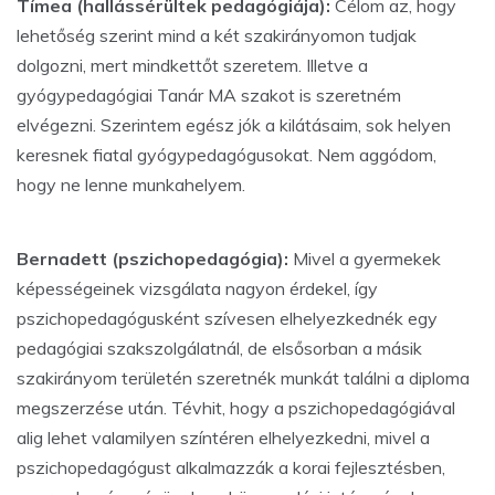
Tímea (hallássérültek pedagógiája):
Célom az, hogy
lehetőség szerint mind a két szakirányomon tudjak
dolgozni, mert mindkettőt szeretem. Illetve a
gyógypedagógiai Tanár MA szakot is szeretném
elvégezni. Szerintem egész jók a kilátásaim, sok helyen
keresnek fiatal gyógypedagógusokat. Nem aggódom,
hogy ne lenne munkahelyem.
Bernadett (pszichopedagógia):
Mivel a gyermekek
képességeinek vizsgálata nagyon érdekel, így
pszichopedagógusként szívesen elhelyezkednék egy
pedagógiai szakszolgálatnál, de elsősorban a másik
szakirányom területén szeretnék munkát találni a diploma
megszerzése után. Tévhit, hogy a pszichopedagógiával
alig lehet valamilyen színtéren elhelyezkedni, mivel a
pszichopedagógust alkalmazzák a korai fejlesztésben,