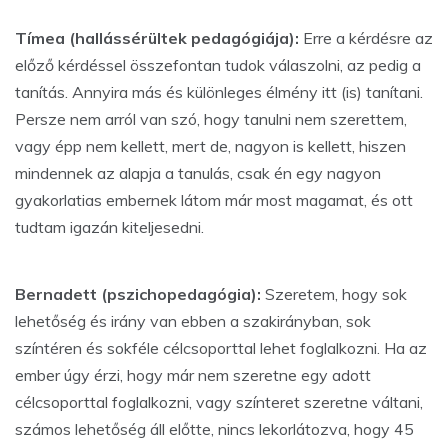
Tímea (hallássérültek pedagógiája):
Erre a kérdésre az
előző kérdéssel összefontan tudok válaszolni, az pedig a
tanítás. Annyira más és különleges élmény itt (is) tanítani.
Persze nem arról van szó, hogy tanulni nem szerettem,
vagy épp nem kellett, mert de, nagyon is kellett, hiszen
mindennek az alapja a tanulás, csak én egy nagyon
gyakorlatias embernek látom már most magamat, és ott
tudtam igazán kiteljesedni.
Bernadett (pszichopedagógia):
Szeretem, hogy sok
lehetőség és irány van ebben a szakirányban, sok
színtéren és sokféle célcsoporttal lehet foglalkozni. Ha az
ember úgy érzi, hogy már nem szeretne egy adott
célcsoporttal foglalkozni, vagy színteret szeretne váltani,
számos lehetőség áll előtte, nincs lekorlátozva, hogy 45