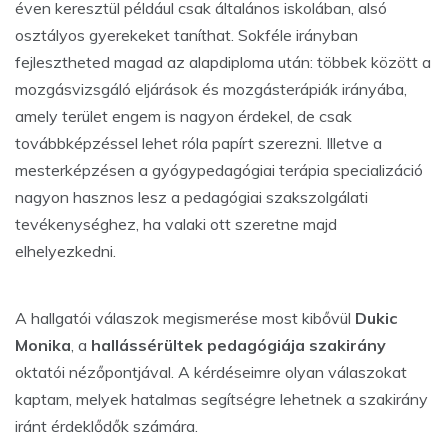
éven keresztül például csak általános iskolában, alsó
osztályos gyerekeket taníthat. Sokféle irányban
fejlesztheted magad az alapdiploma után: többek között a
mozgásvizsgáló eljárások és mozgásterápiák irányába,
amely terület engem is nagyon érdekel, de csak
továbbképzéssel lehet róla papírt szerezni. Illetve a
mesterképzésen a gyógypedagógiai terápia specializáció
nagyon hasznos lesz a pedagógiai szakszolgálati
tevékenységhez, ha valaki ott szeretne majd
elhelyezkedni.
A hallgatói válaszok megismerése most kibővül
Dukic
Monika
, a
hallássérültek pedagógiája szakirány
oktatói nézőpontjával. A kérdéseimre olyan válaszokat
kaptam, melyek hatalmas segítségre lehetnek a szakirány
iránt érdeklődők számára.