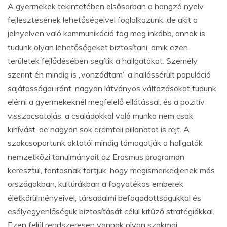
A gyermekek tekintetében elsősorban a hangzó nyelv
fejlesztésének lehetőségeivel foglalkozunk, de akit a
jelnyelven való kommunikáció fog meg inkább, annak is
tudunk olyan lehetőségeket biztosítani, amik ezen
területek fejlődésében segítik a hallgatókat. Személy
szerint én mindig is „vonzódtam” a hallássérült populáció
sajátosságai iránt, nagyon látványos változásokat tudunk
elérni a gyermekeknél megfelelő ellátással, és a pozitív
visszacsatolás, a családokkal való munka nem csak
kihívást, de nagyon sok örömteli pillanatot is rejt. A
szakcsoportunk oktatói mindig támogatják a hallgatók
nemzetközi tanulmányait az Erasmus programon
keresztül, fontosnak tartjuk, hogy megismerkedjenek más
országokban, kultúrákban a fogyatékos emberek
életkörülményeivel, társadalmi befogadottságukkal és
esélyegyenlőségük biztosítását célul kitűző stratégiákkal.
Ezen felül rendszeresen vannak olyan szakmai