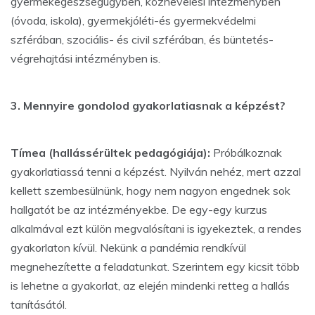
gyermekegészségügyben, köznevelési intézményben
(óvoda, iskola), gyermekjóléti-és gyermekvédelmi
szférában, szociális- és civil szférában, és büntetés-
végrehajtási intézményben is.
3. Mennyire gondolod gyakorlatiasnak a képzést?
Tímea (hallássérültek pedagógiája):
Próbálkoznak
gyakorlatiassá tenni a képzést. Nyilván nehéz, mert azzal
kellett szembesülnünk, hogy nem nagyon engednek sok
hallgatót be az intézményekbe. De egy-egy kurzus
alkalmával ezt külön megvalósítani is igyekeztek, a rendes
gyakorlaton kívül. Nekünk a pandémia rendkívül
megnehezítette a feladatunkat. Szerintem egy kicsit több
is lehetne a gyakorlat, az elején mindenki retteg a hallás
tanításától.