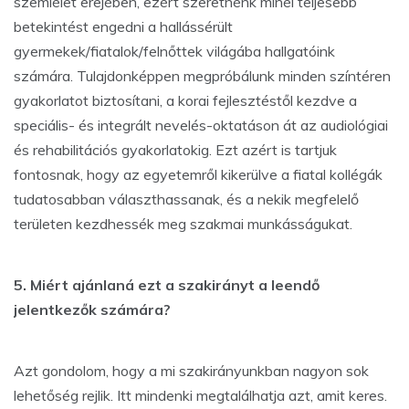
szemlélet erejében, ezért szeretnénk minél teljesebb
betekintést engedni a hallássérült
gyermekek/fiatalok/felnőttek világába hallgatóink
számára. Tulajdonképpen megpróbálunk minden színtéren
gyakorlatot biztosítani, a korai fejlesztéstől kezdve a
speciális- és integrált nevelés-oktatáson át az audiológiai
és rehabilitációs gyakorlatokig. Ezt azért is tartjuk
fontosnak, hogy az egyetemről kikerülve a fiatal kollégák
tudatosabban választhassanak, és a nekik megfelelő
területen kezdhessék meg szakmai munkásságukat.
5. Miért ajánlaná ezt a szakirányt a leendő
jelentkezők számára?
Azt gondolom, hogy a mi szakirányunkban nagyon sok
lehetőség rejlik. Itt mindenki megtalálhatja azt, amit keres.