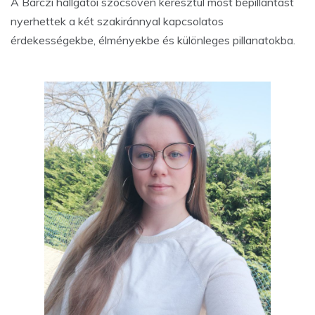
A Bárczi hallgatói szócsövén keresztül most bepillantást
nyerhettek a két szakiránnyal kapcsolatos
érdekességekbe, élményekbe és különleges pillanatokba.