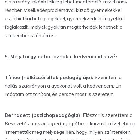
a szakirány inkább lelkileg lehet megterhelő, mivel nagy
részben viselkedésproblémával küzdő gyermekekkel,
pszichiátriai betegségekkel, gyermekvédelmi ügyekkel
foglalkozik, melyek gyakran megterhelőek lehetnek a
szakember számára is.
5. Mely tárgyak tartoznak a kedvenceid közé?
Tímea (hallássérültek pedagógiája):
Szerintem a
hallás szakirányon a gyakorlat volt a kedvencem. Én
imádtam ott tanítani, és persze most is szeretem.
Bernadett (pszichopedagógia):
Először is szerettem a
Bevezetés a pszichopedagógiába
c. kurzust, mivel ebben
ismerhettük meg mélységeiben, hogy milyen színtereken