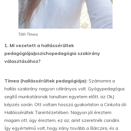
Tóth Tímea
1. Mi vezetett a hallássérültek
pedagógiája/pszichopedagógia szakirány
választásához?
Tímea (hallássérültek pedagógiája):
Számomra a
hallás szakirány nagyon célirányos volt. Gyógypedagógus
segítő munkatársnak tanultam egyetem előtt, az OkJ
képzés során. Ott voltam hosszú gyakorlaton a Cinkota úti
Hallássérültek Tanintézetében. Nagyon jól éreztem
magam ott, úgy éreztem, ez az, amit szeretnék csinálni.
Így egyértelmű volt, hogy irány tovább a Bárczira, és a