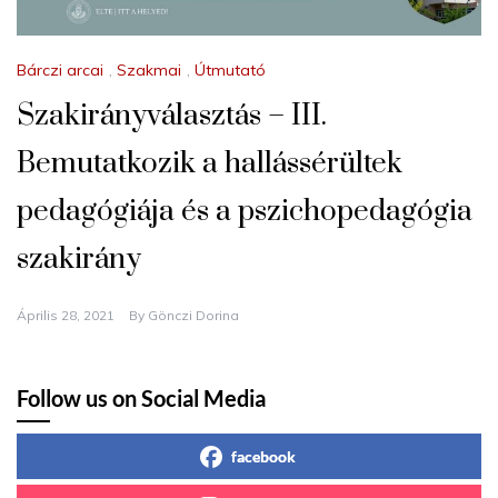
Bárczi arcai
,
Szakmai
,
Útmutató
Szakirányválasztás – III.
Bemutatkozik a hallássérültek
pedagógiája és a pszichopedagógia
szakirány
Április 28, 2021
By
Gönczi Dorina
Follow us on Social Media
facebook