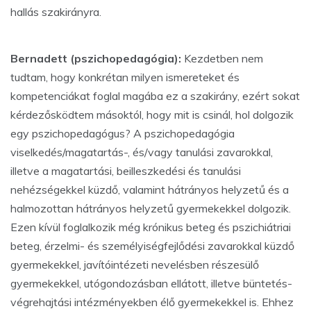
hallás szakirányra.
Bernadett (pszichopedagógia):
Kezdetben nem
tudtam, hogy konkrétan milyen ismereteket és
kompetenciákat foglal magába ez a szakirány, ezért sokat
kérdezősködtem másoktól, hogy mit is csinál, hol dolgozik
egy pszichopedagógus? A pszichopedagógia
viselkedés/magatartás-, és/vagy tanulási zavarokkal,
illetve a magatartási, beilleszkedési és tanulási
nehézségekkel küzdő, valamint hátrányos helyzetű és a
halmozottan hátrányos helyzetű gyermekekkel dolgozik.
Ezen kívül foglalkozik még krónikus beteg és pszichiátriai
beteg, érzelmi- és személyiségfejlődési zavarokkal küzdő
gyermekekkel, javítóintézeti nevelésben részesülő
gyermekekkel, utógondozásban ellátott, illetve büntetés-
végrehajtási intézményekben élő gyermekekkel is. Ehhez