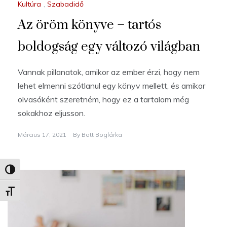
Kultúra
,
Szabadidő
Az öröm könyve – tartós
boldogság egy változó világban
Vannak pillanatok, amikor az ember érzi, hogy nem
lehet elmenni szótlanul egy könyv mellett, és amikor
olvasóként szeretném, hogy ez a tartalom még
sokakhoz eljusson.
Március 17, 2021
By
Bott Boglárka
Nagy kontraszt váltása
Betűméret váltása