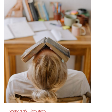
Szabadidő
,
Útmutató