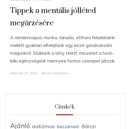
Tippek a mentális jólléted
megőrzésére
A mindennapos munka, tanulás, otthoni feladataink
mellett gyakran elfelejtünk egy kicsit gondoskodni
magunkról. Elsiklunk a tény felett, miszerint a testi-
lelki egészségünk mennyire fontos szerepet játszik
Február 21, 2021
By
Gris Karolina
Címkék
Ajánló
autizmus
Bárczi
beszámoló