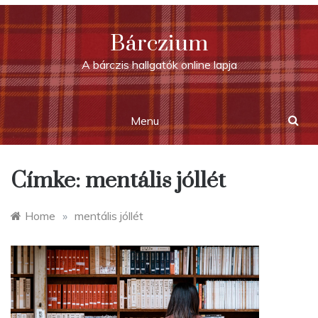
Skip
to
Bárczium
content
A bárczis hallgatók online lapja
Menu
Címke:
mentális jóllét
Home
»
mentális jóllét