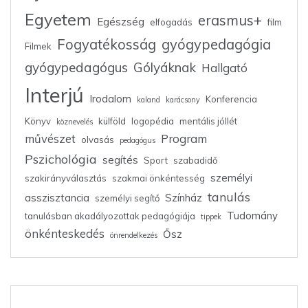
Egyetem
erasmus+
Egészség
elfogadás
film
Fogyatékosság
gyógypedagógia
Filmek
gyógypedagógus
Gólyáknak
Hallgató
Interjú
Irodalom
Konferencia
kaland
karácsony
Könyv
külföld
logopédia
mentális jóllét
köznevelés
művészet
Program
olvasás
pedagógus
Pszichológia
segítés
Sport
szabadidő
személyi
szakirányválasztás
szakmai önkéntesség
tanulás
asszisztancia
Színház
személyi segítő
Tudomány
tanulásban akadályozottak pedagógiája
tippek
önkénteskedés
Ősz
önrendelkezés