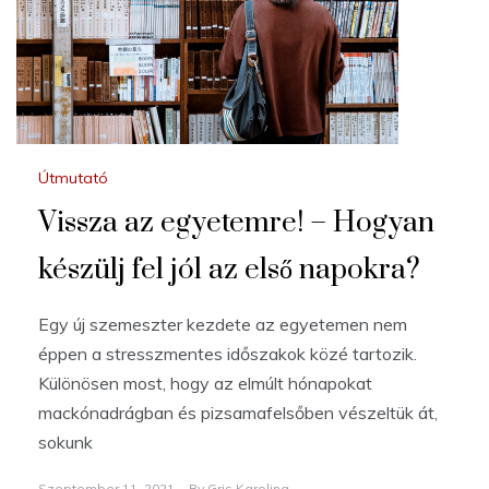
Útmutató
Vissza az egyetemre! – Hogyan
készülj fel jól az első napokra?
Egy új szemeszter kezdete az egyetemen nem
éppen a stresszmentes időszakok közé tartozik.
Különösen most, hogy az elmúlt hónapokat
mackónadrágban és pizsamafelsőben vészeltük át,
sokunk
Szeptember 11, 2021
By
Gris Karolina