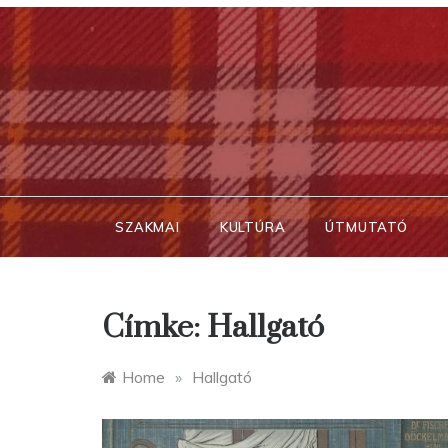
Skip
to
content
SZAKMAI
KULTÚRA
ÚTMUTATÓ
Címke:
Hallgató
Home
»
Hallgató