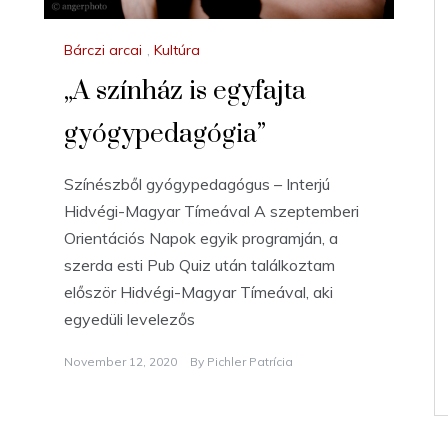
Bárczi arcai
,
Kultúra
„A színház is egyfajta
gyógypedagógia”
Színészből gyógypedagógus – Interjú
Hidvégi-Magyar Tímeával A szeptemberi
Orientációs Napok egyik programján, a
szerda esti Pub Quiz után találkoztam
először Hidvégi-Magyar Tímeával, aki
egyedüli levelezős
November 12, 2020
By
Pichler Patrícia