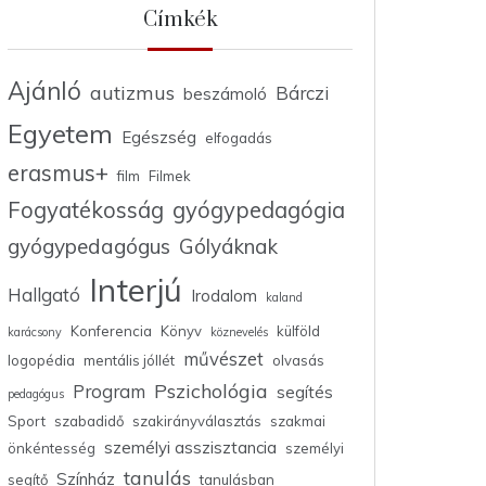
Címkék
Ajánló
autizmus
Bárczi
beszámoló
Egyetem
Egészség
elfogadás
erasmus+
film
Filmek
Fogyatékosság
gyógypedagógia
gyógypedagógus
Gólyáknak
Interjú
Hallgató
Irodalom
kaland
Konferencia
Könyv
külföld
karácsony
köznevelés
művészet
logopédia
mentális jóllét
olvasás
Pszichológia
Program
segítés
pedagógus
Sport
szabadidő
szakirányválasztás
szakmai
személyi asszisztancia
önkéntesség
személyi
tanulás
Színház
segítő
tanulásban