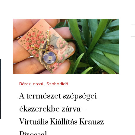
Bárczi arcai
,
Szabadidő
A természet szépségei
ékszerekbe zárva –
Virtuális Kiállítás Krausz