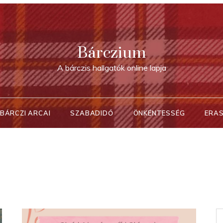
Bárczium
A bárczis hallgatók online lapja
BÁRCZI ARCAI
SZABADIDŐ
ÖNKÉNTESSÉG
ERA