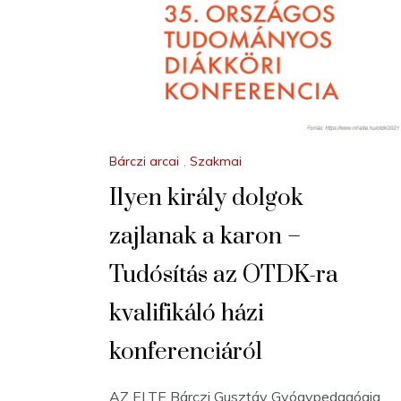
Bárczi arcai
,
Szakmai
Ilyen király dolgok
zajlanak a karon –
Tudósítás az OTDK-ra
kvalifikáló házi
konferenciáról
AZ ELTE Bárczi Gusztáv Gyógypedagógia