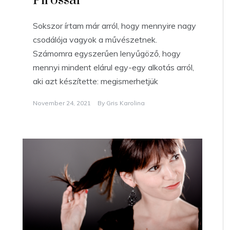
Pirossal
Sokszor írtam már arról, hogy mennyire nagy
csodálója vagyok a művészetnek.
Számomra egyszerűen lenyűgöző, hogy
mennyi mindent elárul egy-egy alkotás arról,
aki azt készítette: megismerhetjük
November 24, 2021
By
Gris Karolina