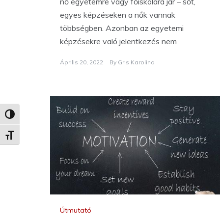
nő egyetemre vagy főiskolára jár – sőt,
egyes képzéseken a nők vannak
többségben. Azonban az egyetemi
képzésekre való jelentkezés nem
Április 20, 2022
By
Gris Karolina
Nagy kontraszt váltása
Betűméret váltása
Útmutató