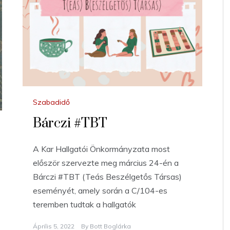
Szabadidő
Bárczi #TBT
A Kar Hallgatói Önkormányzata most
először szervezte meg március 24-én a
Bárczi #TBT (Teás Beszélgetős Társas)
eseményét, amely során a C/104-es
teremben tudtak a hallgatók
Április 5, 2022
By
Bott Boglárka