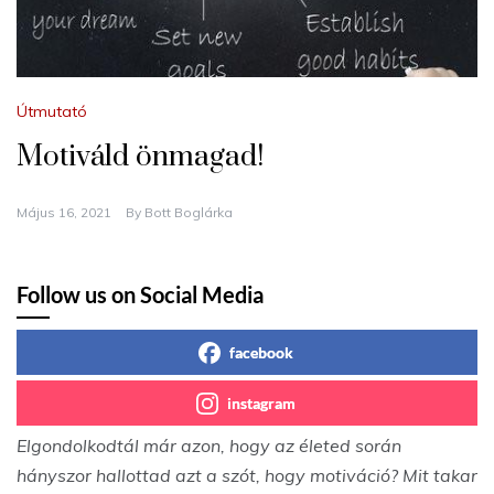
Útmutató
Motiváld önmagad!
Május 16, 2021
By
Bott Boglárka
Follow us on Social Media
facebook
instagram
Elgondolkodtál már azon, hogy az életed során
hányszor hallottad azt a szót, hogy motiváció? Mit takar