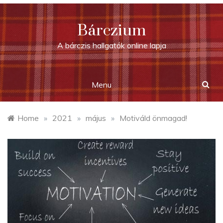
Skip
to
Bárczium
content
A bárczis hallgatók online lapja
Menu
Home
»
2021
»
május
»
Motiváld önmagad!