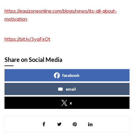
https://equizoneonline.com/blogs/news/its-all-about-
motivation
https://bit.ly/3yaFxOt
Share on Social Media
facebook
email
x