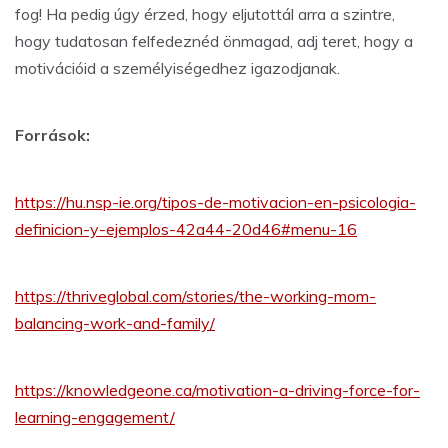
fog! Ha pedig úgy érzed, hogy eljutottál arra a szintre,
hogy tudatosan felfedeznéd önmagad, adj teret, hogy a
motivációid a személyiségedhez igazodjanak.
Források:
https://hu.nsp-ie.org/tipos-de-motivacion-en-psicologia-
definicion-y-ejemplos-42a44-20d46#menu-16
https://thriveglobal.com/stories/the-working-mom-
balancing-work-and-family/
https://knowledgeone.ca/motivation-a-driving-force-for-
learning-engagement/