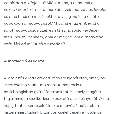
valójában a kifejezés? Miért mondja mindenki ezt
neked? Miért kérnek a munkahelyek motivációs levelet,
és miért írok én most nektek a vizsgaidőszak előtti
napokban a motivációról? Mit árul el az emberről a
saját motivációja? Ezek és ehhez hasonló kérdések
merülnek fel bennem, amikor meghallom a motiváció
szót. Neked mi jut róla eszedbe?
A motiváció eredete
A kifejezés a latin eredetű movere igéből ered, amelynek
jelentése mozgatni, mozogni. A motiváció a
pszichológiában gyűjtőfogalomként él, amely magába
foglal minden viselkedésre késztető belső tényezőt. A mai
napig fontos kérdések állnak a motiváció hátterében,
hiszen miért tudunk bizonyos cselekvésekre hatalmas