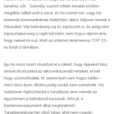
tanulnia, sőt… Személy szerint nálam tanulás közben
megállás nélkül szól a zene, és ha csend van, vagy ha
emberek kommunikálnak mellettem, akkor teljesen kiesek a
fókuszból. Van különbség zaj és zaj között is, és amíg nem
tapasztalod meg a saját bőrödön, nem fogsz rájönni arra,
hogy neked mi a jó, írhat az internet akármennyi TOP 10-
es listát a témában.
Így ha most azért olvastad el a cikket, hogy tippeket láss,
amivel átvészeled az elkövetkezendő heteket, el kell,
hogy szomorítsalak, itt semmi ilyet nem fogsz találni –
mert nincs ilyen, áltatni pedig senkit sem szeretnék. Ha
tudatosan fejlesztenéd a tanulásod, arra vannak az
egyetemen is különböző kurzusok, mint pl. a
Karriermenedzsment által meghirdetett
Tanulásmódszertan című tárgy, ahol nem csupán