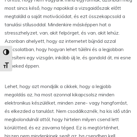
most sincs késő, hogy napokkal a vizsgaidőszak előtt
megtaláld a saját motivációdat, és ezt összekapcsold a
tanulási stílusoddal. Mindenkire másképpen hat a
stresszhelyzet, van, akit felpörget, és van, akit lehúz.
Azonban ahelyett, hogy az internetet bújnád azzal
kapcsolatban, hogy hogyan lehet túlélni és a legjobban
Nagy kontraszt váltása
teljesíteni egy vizsgán, inkább ülj le, és gondold át, mi esne
jól neked éppen.
Betűméret váltása
Lehet, hogy azt mondják a cikkek, hogy a legjobb
megoldás az, ha most azonnal kikapcsolsz minden
elektronikus készüléket, minden zene- vagy hangforrást,
és elkezded a tanulást. Nem csodálkoznék, ha kis idő után
megbolondulnál attól, hogy hirtelen milyen csend lett
körülötted, és ez zavarna téged. Ez is megtörténhet,
hiszen nem mindenkinek segít az, ha csendben kell