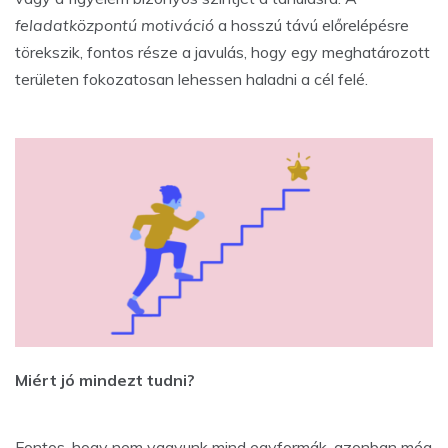
feladatközpontú motiváció
a hosszú távú előrelépésre
törekszik, fontos része a javulás, hogy egy meghatározott
területen fokozatosan lehessen haladni a cél felé.
Miért jó mindezt tudni?
Fontos, hogy nem vagyunk mind egyformák, azonban még