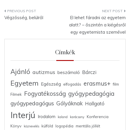
Bejegyzés
Végzősség, belülről
El lehet fáradni az egyetem
navigáció
alatt? – őszintén a kiégésről
egy egyetemista szemével
Címkék
Ajánló
autizmus
Bárczi
beszámoló
Egyetem
erasmus+
Egészség
elfogadás
film
Fogyatékosság
gyógypedagógia
Filmek
gyógypedagógus
Gólyáknak
Hallgató
Interjú
Irodalom
Konferencia
kaland
karácsony
Könyv
külföld
logopédia
mentális jóllét
köznevelés