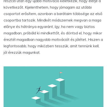
részcél után egy újabb motiváció keletkezik, hogy elérje a
következőt. Kijelenthetem, hogy jómagam az utóbbi
csoportot erősítem, azonban a barátaim többsége az első
csoportba tartozik. Mindkét módszernek megvan a maga
előnye és hátránya egyaránt, így, ha nem vagy biztos
magadban, próbáld ki mindkettőt, és döntsd el, hogy mikor
éreztél magadban nagyobb motivációt és jólétet. Hiszen a
legfontosabb, hogy miközben tesszük, amit tennünk kell,
jól érezzük magunkat.