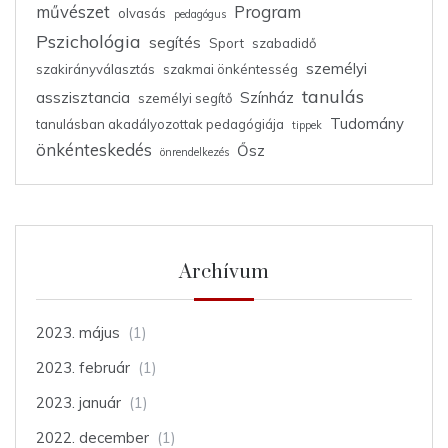
művészet
Program
olvasás
pedagógus
Pszichológia
segítés
Sport
szabadidő
személyi
szakirányválasztás
szakmai önkéntesség
tanulás
asszisztancia
Színház
személyi segítő
Tudomány
tanulásban akadályozottak pedagógiája
tippek
önkénteskedés
Ősz
önrendelkezés
Archívum
2023. május
(1)
2023. február
(1)
2023. január
(1)
2022. december
(1)