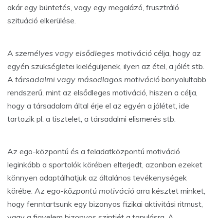
akár egy büntetés, vagy egy megalázó, frusztráló
szituáció elkerülése.
A
személyes vagy elsődleges motiváció
célja, hogy az
egyén szükségletei kielégüljenek, ilyen az étel, a jólét stb.
A
társadalmi vagy másodlagos motiváció
bonyolultabb
rendszerű, mint az elsődleges motiváció, hiszen a célja,
hogy a társadalom által érje el az egyén a jólétet, ide
tartozik pl. a tisztelet, a társadalmi elismerés stb.
Az ego-központú és a feladatközpontú motiváció
leginkább a sportolók körében elterjedt, azonban ezeket
könnyen adaptálhatjuk az általános tevékenységek
körébe. Az
ego-központú motiváció
arra késztet minket,
hogy fenntartsunk egy bizonyos fizikai aktivitási ritmust,
vagy a figyelem bizonyos szintjét a tanulásra. A