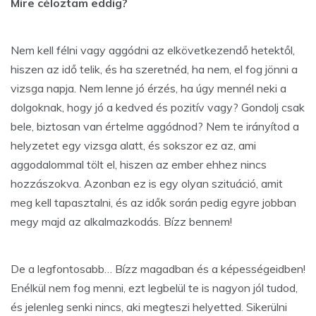
Mire céloztam eddig?
Nem kell félni vagy aggódni az elkövetkezendő hetektől,
hiszen az idő telik, és ha szeretnéd, ha nem, el fog jönni a
vizsga napja. Nem lenne jó érzés, ha úgy mennél neki a
dolgoknak, hogy jó a kedved és pozitív vagy? Gondolj csak
bele, biztosan van értelme aggódnod? Nem te irányítod a
helyzetet egy vizsga alatt, és sokszor ez az, ami
aggodalommal tölt el, hiszen az ember ehhez nincs
hozzászokva. Azonban ez is egy olyan szituáció, amit
meg kell tapasztalni, és az idők során pedig egyre jobban
megy majd az alkalmazkodás. Bízz bennem!
De a legfontosabb… Bízz magadban és a képességeidben!
Enélkül nem fog menni, ezt legbelül te is nagyon jól tudod,
és jelenleg senki nincs, aki megteszi helyetted. Sikerülni