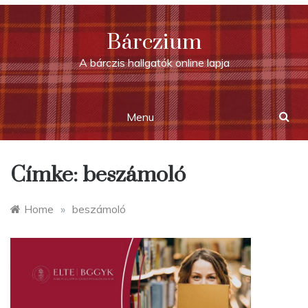
Skip
to
Bárczium
content
A bárczis hallgatók online lapja
Menu
Címke:
beszámoló
Home
»
beszámoló