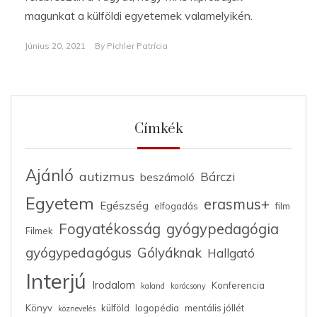
magunkat a külföldi egyetemek valamelyikén.
Június 20, 2021
By
Pichler Patrícia
Címkék
Ajánló
autizmus
Bárczi
beszámoló
Egyetem
erasmus+
Egészség
elfogadás
film
Fogyatékosság
gyógypedagógia
Filmek
gyógypedagógus
Gólyáknak
Hallgató
Interjú
Irodalom
Konferencia
kaland
karácsony
Könyv
külföld
logopédia
mentális jóllét
köznevelés