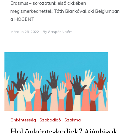
Erasmus+ sorozatunk első cikkében
megismerkedhettek Tóth Blankával, aki Belgiumban,
a HOGENT
Március 28, 2022
By
Gáspár Noémi
Önkéntesség
,
Szabadidő
,
Szakmai
Hol önkénteskedjek? Ajánlások