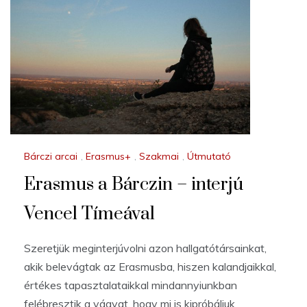
Bárczi arcai
,
Erasmus+
,
Szakmai
,
Útmutató
Erasmus a Bárczin – interjú
Vencel Tímeával
Szeretjük meginterjúvolni azon hallgatótársainkat,
akik belevágtak az Erasmusba, hiszen kalandjaikkal,
értékes tapasztalataikkal mindannyiunkban
felébresztik a vágyat, hogy mi is kipróbáljuk