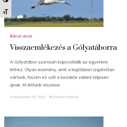
Nagy kontraszt váltása
Betűméret váltása
Bárczi arcai
Visszaemlékezés a Gólyatáborra
A Gólyatábor szorosan kapcsolódik az egyetemi
léthez. Olyan esemény, amit a legtöbben izgatottan
vártunk, hiszen ez volt a kezdete valami teljesen
újnak, itt lettünk részesei
Szeptember 30, 2021
By
Pichler Patrícia