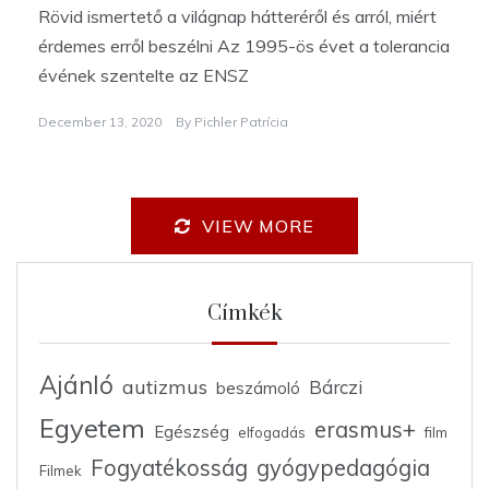
Rövid ismertető a világnap hátteréről és arról, miért
érdemes erről beszélni Az 1995-ös évet a tolerancia
évének szentelte az ENSZ
December 13, 2020
By
Pichler Patrícia
VIEW MORE
Címkék
Ajánló
autizmus
Bárczi
beszámoló
Egyetem
erasmus+
Egészség
elfogadás
film
Fogyatékosság
gyógypedagógia
Filmek