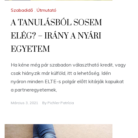
Szabadidő
,
Útmutató
A TANULÁSBÓL SOSEM
ELÉG? – IRÁNY A NYÁRI
EGYETEM
Ha kéne még pár szabadon választható kredit, vagy
csak hiányzik már külföld, itt a lehetőség. Idén
nyáron minden ELTE-s polgár előtt kitárják kapuikat
a partneregyetemek,
Március 3, 2021
By
Pichler Patrícia