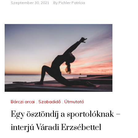
Szeptember 30, 2021
By
Pichler Patrícia
Bárczi arcai
,
Szabadidő
,
Útmutató
Egy ösztöndíj a sportolóknak –
interjú Váradi Erzsébettel