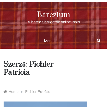
Skip
to
Bárczium
content
A bárczis hallgatók online lapja
Menu
Szerző:
Pichler
Patrícia
Home
»
Pichler Patrícia