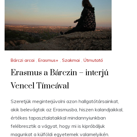
Bárczi arcai
,
Erasmus+
,
Szakmai
,
Útmutató
Erasmus a Bárczin – interjú
Vencel Tímeával
Szeretjük meginterjúvolni azon hallgatótársainkat,
akik belevágtak az Erasmusba, hiszen kalandjaikkal,
értékes tapasztalataikkal mindannyiunkban
felébresztik a vágyat, hogy mi is kipróbáljuk
magunkat a külföldi egyetemek valamelyikén.