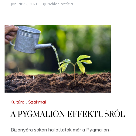
Január 22, 2021
By
Pichler Patrícia
Kultúra
,
Szakmai
A PYGMALION-EFFEKTUSRÓL
Bizonyára sokan hallottatok már a Pygmalion-