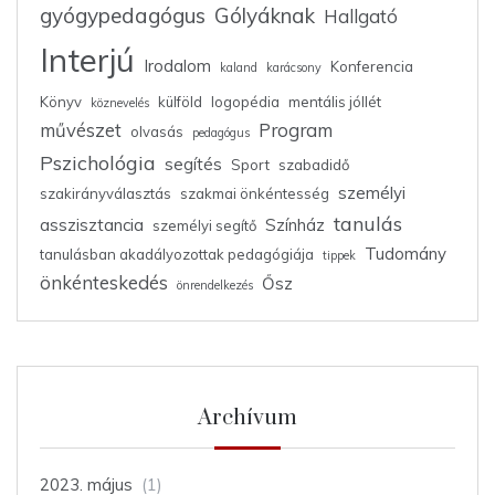
gyógypedagógus
Gólyáknak
Hallgató
Interjú
Irodalom
Konferencia
kaland
karácsony
Könyv
külföld
logopédia
mentális jóllét
köznevelés
művészet
Program
olvasás
pedagógus
Pszichológia
segítés
Sport
szabadidő
személyi
szakirányválasztás
szakmai önkéntesség
tanulás
asszisztancia
Színház
személyi segítő
Tudomány
tanulásban akadályozottak pedagógiája
tippek
önkénteskedés
Ősz
önrendelkezés
Archívum
2023. május
(1)