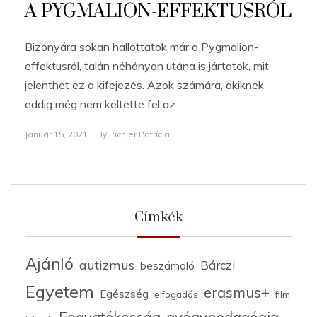
A PYGMALION-EFFEKTUSRÓL
Bizonyára sokan hallottatok már a Pygmalion-
effektusról, talán néhányan utána is jártatok, mit
jelenthet ez a kifejezés. Azok számára, akiknek
eddig még nem keltette fel az
Január 15, 2021
By
Pichler Patrícia
Címkék
Ajánló
autizmus
Bárczi
beszámoló
Egyetem
erasmus+
Egészség
elfogadás
film