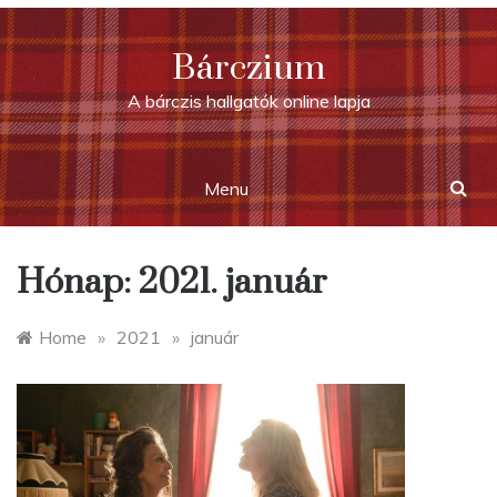
Skip
to
Bárczium
content
A bárczis hallgatók online lapja
Menu
Hónap:
2021. január
Home
»
2021
»
január