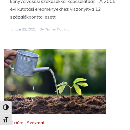
könyvolvasási szokásokkal kapcsolatban. „A 2005.
évi kutatási eredményekhez viszonyítva 12
százalékponttal esett
Január 22, 2021
By
Pichler Patrícia
Nagy kontraszt váltása
Betűméret váltása
Kultúra
,
Szakmai