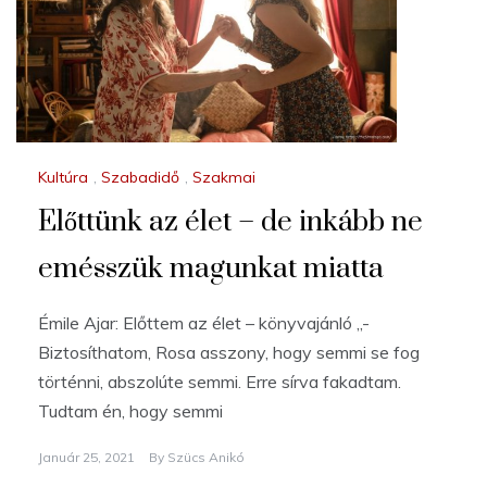
Kultúra
,
Szabadidő
,
Szakmai
Előttünk az élet – de inkább ne
emésszük magunkat miatta
Émile Ajar: Előttem az élet – könyvajánló „-
Biztosíthatom, Rosa asszony, hogy semmi se fog
történni, abszolúte semmi. Erre sírva fakadtam.
Tudtam én, hogy semmi
Január 25, 2021
By
Szücs Anikó