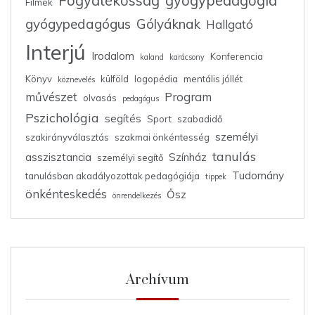
Fogyatékosság
gyógypedagógia
Filmek
gyógypedagógus
Gólyáknak
Hallgató
Interjú
Irodalom
Konferencia
kaland
karácsony
Könyv
külföld
logopédia
mentális jóllét
köznevelés
művészet
Program
olvasás
pedagógus
Pszichológia
segítés
Sport
szabadidő
személyi
szakirányválasztás
szakmai önkéntesség
tanulás
asszisztancia
Színház
személyi segítő
Tudomány
tanulásban akadályozottak pedagógiája
tippek
önkénteskedés
Ősz
önrendelkezés
Archívum