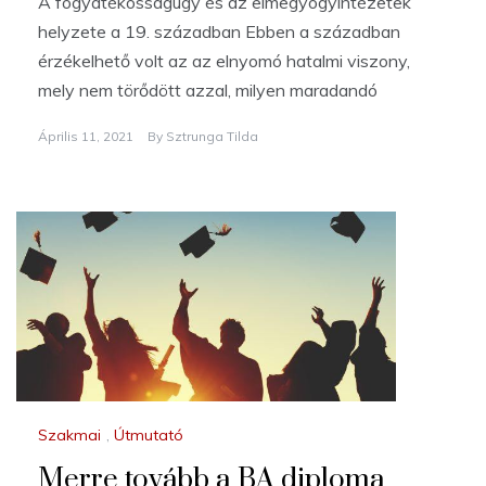
A fogyatékosságügy és az elmegyógyintézetek
helyzete a 19. században Ebben a században
érzékelhető volt az az elnyomó hatalmi viszony,
mely nem törődött azzal, milyen maradandó
Április 11, 2021
By
Sztrunga Tilda
Szakmai
,
Útmutató
Merre tovább a BA diploma