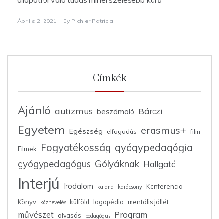
Április 2, 2021
By
Pichler Patrícia
Címkék
Ajánló
autizmus
Bárczi
beszámoló
Egyetem
erasmus+
Egészség
elfogadás
film
Fogyatékosság
gyógypedagógia
Filmek
gyógypedagógus
Gólyáknak
Hallgató
Interjú
Irodalom
Konferencia
kaland
karácsony
Könyv
külföld
logopédia
mentális jóllét
köznevelés
művészet
Program
olvasás
pedagógus