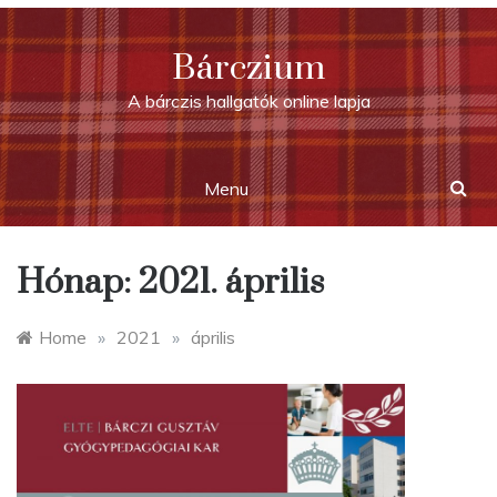
Skip
to
Bárczium
content
A bárczis hallgatók online lapja
Menu
Hónap:
2021. április
Home
»
2021
»
április