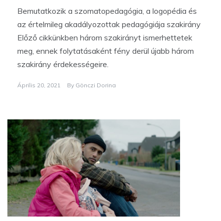
Bemutatkozik a szomatopedagógia, a logopédia és
az értelmileg akadályozottak pedagógiája szakirány
Előző cikkünkben három szakirányt ismerhettetek
meg, ennek folytatásaként fény derül újabb három
szakirány érdekességeire.
Április 20, 2021
By
Gönczi Dorina