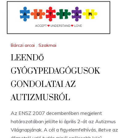
Bárczi arcai
,
Szakmai
LEENDŐ
GYÓGYPEDAGÓGUSOK
GONDOLATAI AZ
AUTIZMUSRÓL
Az ENSZ 2007 decemberében megjelent
határozatában jelölte ki április 2-át az Autizmus
Világnapjának. A cél a figyelemfelhívás, illetve az
állapotról való tudás minél szélesebb körű