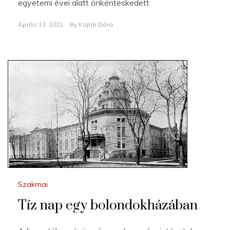
egyetemi évei alatt önkénteskedett
Április 13, 2021
By
Kajtár Dóra
Szakmai
Tíz nap egy bolondokházában