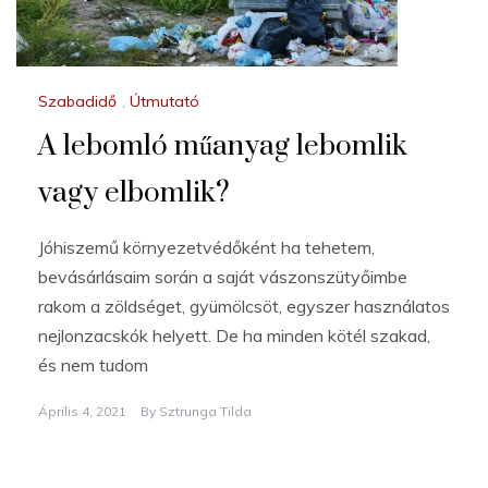
Szabadidő
,
Útmutató
A lebomló műanyag lebomlik
vagy elbomlik?
Jóhiszemű környezetvédőként ha tehetem,
bevásárlásaim során a saját vászonszütyőimbe
rakom a zöldséget, gyümölcsöt, egyszer használatos
nejlonzacskók helyett. De ha minden kötél szakad,
és nem tudom
Április 4, 2021
By
Sztrunga Tilda