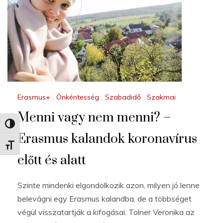
Erasmus+
,
Önkéntesség
,
Szabadidő
,
Szakmai
Menni vagy nem menni? –
Nagy kontraszt váltása
Erasmus kalandok koronavírus
Betűméret váltása
előtt és alatt
Szinte mindenki elgondolkozik azon, milyen jó lenne
belevágni egy Erasmus kalandba, de a többséget
végül visszatartják a kifogásai. Tolner Veronika az