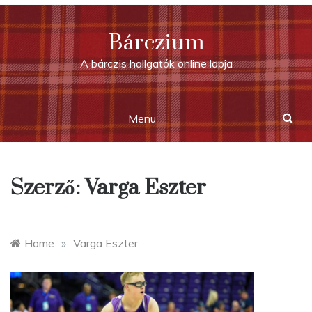
Skip
to
Bárczium
content
A bárczis hallgatók online lapja
Menu
Szerző:
Varga Eszter
Home
»
Varga Eszter