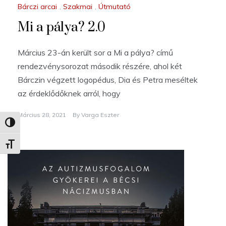
Bárczi arcai
,
Szakmai
,
Útmutató
Mi a pálya? 2.0
Március 23-án került sor a Mi a pálya? című
rendezvénysorozat második részére, ahol két
Bárczin végzett logopédus, Dia és Petra meséltek
az érdeklődőknek arról, hogy
Március 28, 2021
By
Varga Eszter
Nagy kontraszt váltása
Betűméret váltása