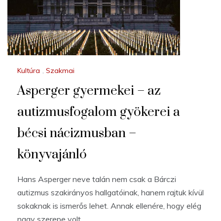
Kultúra
,
Szakmai
Asperger gyermekei – az
autizmusfogalom gyökerei a
bécsi nácizmusban –
könyvajánló
Hans Asperger neve talán nem csak a Bárczi
autizmus szakirányos hallgatóinak, hanem rajtuk kívül
sokaknak is ismerős lehet. Annak ellenére, hogy elég
nagy szerepe volt