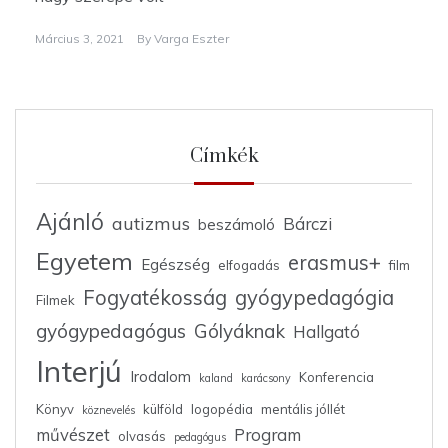
Március 3, 2021
By
Varga Eszter
Címkék
Ajánló
autizmus
Bárczi
beszámoló
Egyetem
erasmus+
Egészség
elfogadás
film
Fogyatékosság
gyógypedagógia
Filmek
gyógypedagógus
Gólyáknak
Hallgató
Interjú
Irodalom
Konferencia
kaland
karácsony
Könyv
külföld
logopédia
mentális jóllét
köznevelés
művészet
Program
olvasás
pedagógus