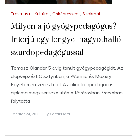
Erasmus+
,
Kultúra
,
Önkéntesség
,
Szakmai
Milyen a jó gyógypedagógus? -
Interjú egy lengyel nagyothalló
szurdopedagógussal
Tomasz Olander 5 évig tanult gyógypedagógiát. Az
alapképzést Olsztynban, a Warmia és Mazury
Egyetemen végezte el. Az oligofrénpedagógus
diploma megszerzése után a fővárosban, Varsóban
folytatta
Február 24, 2021
By
Kajtár Dóra