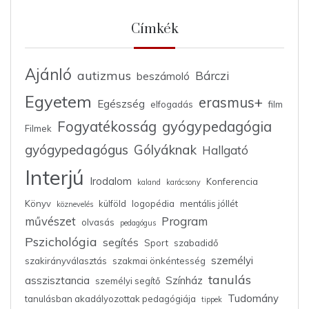
Címkék
Ajánló
autizmus
Bárczi
beszámoló
Egyetem
erasmus+
Egészség
elfogadás
film
Fogyatékosság
gyógypedagógia
Filmek
gyógypedagógus
Gólyáknak
Hallgató
Interjú
Irodalom
Konferencia
kaland
karácsony
Könyv
külföld
logopédia
mentális jóllét
köznevelés
művészet
Program
olvasás
pedagógus
Pszichológia
segítés
Sport
szabadidő
személyi
szakirányválasztás
szakmai önkéntesség
tanulás
asszisztancia
Színház
személyi segítő
Tudomány
tanulásban akadályozottak pedagógiája
tippek