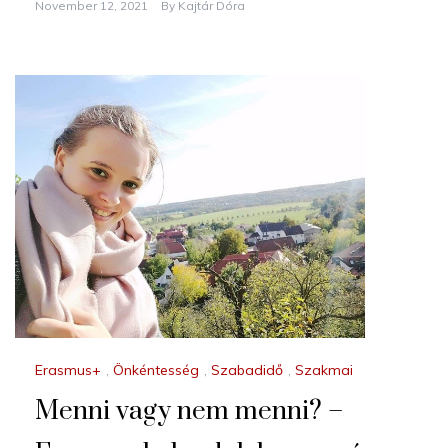
November 12, 2021
By
Kajtár Dóra
Erasmus+
,
Önkéntesség
,
Szabadidő
,
Szakmai
Menni vagy nem menni? –