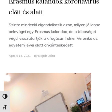
Erasmus kalandok koronavírus
előtt és alatt
Szinte mindenki elgondolkozik azon, milyen jó lenne
belevágni egy Erasmus kalandba, de a többséget
végül visszatartják a kifogásai. Tolner Veronika az
egyetemi évei alatt önkénteskedett
Április 13, 2021
By
Kajtár Dóra
Nagy kontraszt váltása
Betűméret váltása