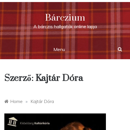
Skip
to
Bárczium
content
A bárczis hallgatók online lapja
Menu
Szerző:
Kajtár Dóra
Home
»
Kajtár Dóra