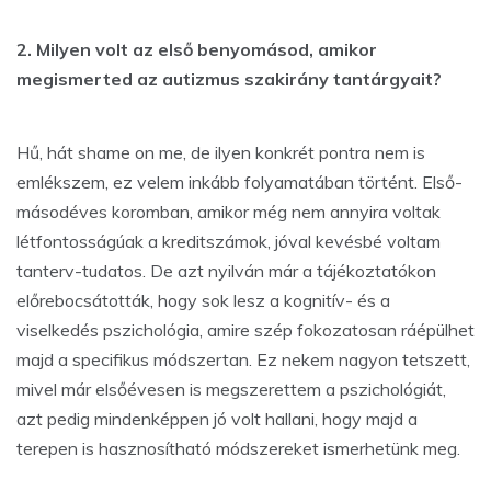
2. Milyen volt az első benyomásod, amikor
megismerted az autizmus szakirány tantárgyait?
Hű, hát shame on me, de ilyen konkrét pontra nem is
emlékszem, ez velem inkább folyamatában történt. Első-
másodéves koromban, amikor még nem annyira voltak
létfontosságúak a kreditszámok, jóval kevésbé voltam
tanterv-tudatos. De azt nyilván már a tájékoztatókon
előrebocsátották, hogy sok lesz a kognitív- és a
viselkedés pszichológia, amire szép fokozatosan ráépülhet
majd a specifikus módszertan. Ez nekem nagyon tetszett,
mivel már elsőévesen is megszerettem a pszichológiát,
azt pedig mindenképpen jó volt hallani, hogy majd a
terepen is hasznosítható módszereket ismerhetünk meg.