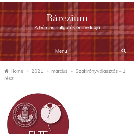
Skip
to
Bárczium
content
A bárczis hallgatók online lapja
Menu
Home
»
2021
»
március
»
Szakirányválasztás – 1.
rész