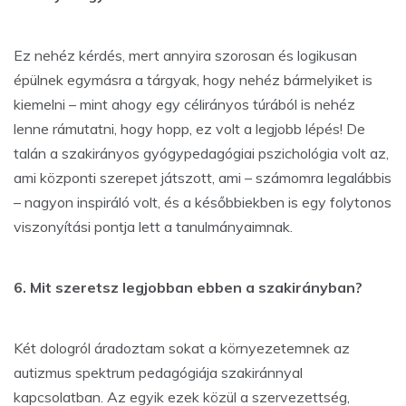
Ez nehéz kérdés, mert annyira szorosan és logikusan
épülnek egymásra a tárgyak, hogy nehéz bármelyiket is
kiemelni – mint ahogy egy célirányos túrából is nehéz
lenne rámutatni, hogy hopp, ez volt a legjobb lépés! De
talán a szakirányos gyógypedagógiai pszichológia volt az,
ami központi szerepet játszott, ami – számomra legalábbis
– nagyon inspiráló volt, és a későbbiekben is egy folytonos
viszonyítási pontja lett a tanulmányaimnak.
6. Mit szeretsz legjobban ebben a szakirányban?
Két dologról áradoztam sokat a környezetemnek az
autizmus spektrum pedagógiája szakiránnyal
kapcsolatban. Az egyik ezek közül a szervezettség,