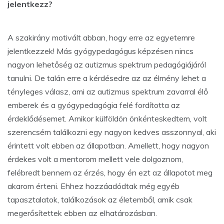
jelentkezz?
A szakirány motivált abban, hogy erre az egyetemre
jelentkezzek! Más gyógypedagógus képzésen nincs
nagyon lehetőség az autizmus spektrum pedagógiájáról
tanulni. De talán erre a kérdésedre az az élmény lehet a
tényleges válasz, ami az autizmus spektrum zavarral élő
emberek és a gyógypedagógia felé fordította az
érdeklődésemet. Amikor külföldön önkénteskedtem, volt
szerencsém találkozni egy nagyon kedves asszonnyal, aki
érintett volt ebben az állapotban. Amellett, hogy nagyon
érdekes volt a mentorom mellett vele dolgoznom,
felébredt bennem az érzés, hogy én ezt az állapotot meg
akarom érteni. Ehhez hozzáadódtak még egyéb
tapasztalatok, találkozások az életemből, amik csak
megerősítettek ebben az elhatározásban.