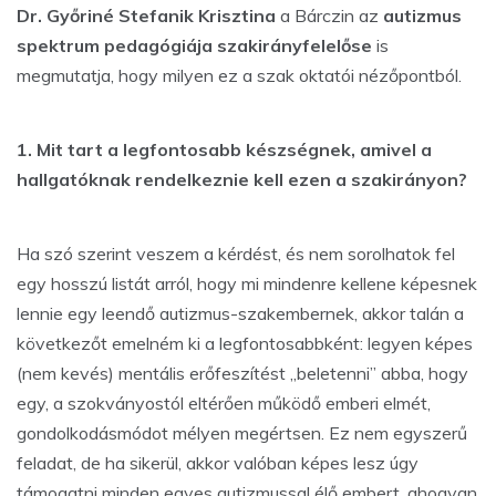
Dr. Győriné Stefanik Krisztina
a Bárczin az
autizmus
spektrum pedagógiája szakirányfelelőse
is
megmutatja, hogy milyen ez a szak oktatói nézőpontból.
1. Mit tart a legfontosabb készségnek, amivel a
hallgatóknak rendelkeznie kell ezen a szakirányon?
Ha szó szerint veszem a kérdést, és nem sorolhatok fel
egy hosszú listát arról, hogy mi mindenre kellene képesnek
lennie egy leendő autizmus-szakembernek, akkor talán a
következőt emelném ki a legfontosabbként: legyen képes
(nem kevés) mentális erőfeszítést „beletenni” abba, hogy
egy, a szokványostól eltérően működő emberi elmét,
gondolkodásmódot mélyen megértsen. Ez nem egyszerű
feladat, de ha sikerül, akkor valóban képes lesz úgy
támogatni minden egyes autizmussal élő embert, ahogyan