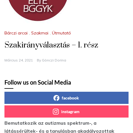
Bárczi arcai
,
Szakmai
,
Útmutató
Szakirányválasztás – 1. rész
Március 24, 2021
By
Gönczi Dorina
Follow us on Social Media
facebook
instagram
Bemutatkozik az autizmus spektrum-, a
látássérültek- és a tanulásban akadályozottak