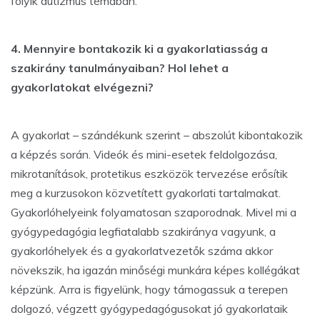
folyik autizmus témában.
4. Mennyire bontakozik ki a gyakorlatiasság a
szakirány tanulmányaiban? Hol lehet a
gyakorlatokat elvégezni?
A gyakorlat – szándékunk szerint – abszolút kibontakozik
a képzés során. Videók és mini-esetek feldolgozása,
mikrotanítások, protetikus eszközök tervezése erősítik
meg a kurzusokon közvetített gyakorlati tartalmakat.
Gyakorlóhelyeink folyamatosan szaporodnak. Mivel mi a
gyógypedagógia legfiatalabb szakiránya vagyunk, a
gyakorlóhelyek és a gyakorlatvezetők száma akkor
növekszik, ha igazán minőségi munkára képes kollégákat
képzünk. Arra is figyelünk, hogy támogassuk a terepen
dolgozó, végzett gyógypedagógusokat jó gyakorlataik