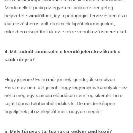
Mindemellett pedig az egyetemi órákon is rengeteg
helyzetet szimuláltunk, így a pedagógiai tervezésben és a
kivitelezésben is volt alkalmunk kipróbálni magunkat,
miközben elsajátítottuk az ezekre vonatkozó ismereteket.
4. Mit tudnál tanácsolni a leendő jelentkezőknek a
szakirányra?
Hogy jöjjenek! És ha már jönnek, gondolják komolyan.
Persze ez nem azt jelenti, hogy legyenek is komolyak – ez
néha még egy szimpla előadáson sem fog sikerülni, ha a
saját tapasztalataimból indulok ki. De mindenképpen
figyeljenek jól az elejétől, mert nagyon megéri!
5. Mely tárgyak tartoznak a kedvenceid közé?