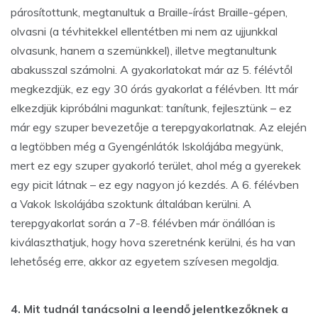
párosítottunk, megtanultuk a Braille-írást Braille-gépen,
olvasni (a tévhitekkel ellentétben mi nem az ujjunkkal
olvasunk, hanem a szemünkkel), illetve megtanultunk
abakusszal számolni. A gyakorlatokat már az 5. félévtől
megkezdjük, ez egy 30 órás gyakorlat a félévben. Itt már
elkezdjük kipróbálni magunkat: tanítunk, fejlesztünk – ez
már egy szuper bevezetője a terepgyakorlatnak. Az elején
a legtöbben még a Gyengénlátók Iskolájába megyünk,
mert ez egy szuper gyakorló terület, ahol még a gyerekek
egy picit látnak – ez egy nagyon jó kezdés. A 6. félévben
a Vakok Iskolájába szoktunk általában kerülni. A
terepgyakorlat során a 7-8. félévben már önállóan is
kiválaszthatjuk, hogy hova szeretnénk kerülni, és ha van
lehetőség erre, akkor az egyetem szívesen megoldja.
4. Mit tudnál tanácsolni a leendő jelentkezőknek a