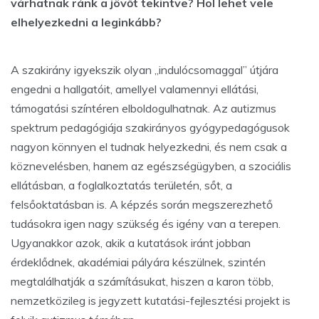
várhatnak ránk a jövőt tekintve? Hol lehet vele
elhelyezkedni a leginkább?
A szakirány igyekszik olyan „indulócsomaggal” útjára
engedni a hallgatóit, amellyel valamennyi ellátási,
támogatási színtéren elboldogulhatnak. Az autizmus
spektrum pedagógiája szakirányos gyógypedagógusok
nagyon könnyen el tudnak helyezkedni, és nem csak a
köznevelésben, hanem az egészségügyben, a szociális
ellátásban, a foglalkoztatás területén, sőt, a
felsőoktatásban is. A képzés során megszerezhető
tudásokra igen nagy szükség és igény van a terepen.
Ugyanakkor azok, akik a kutatások iránt jobban
érdeklődnek, akadémiai pályára készülnek, szintén
megtalálhatják a számításukat, hiszen a karon több,
nemzetközileg is jegyzett kutatási-fejlesztési projekt is