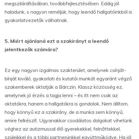
megszilárdításában, továbbfejlesztésében. Eddig jól
haladunk, s nagyon reméljük, hogy leendő hallgatóinkból is
gyakorlatvezetők válhatnak.
5. Miért ajánlaná ezt a szakirányt a leendő
jelentkezők számára?
Ez egy nagyon izgalmas szakterület, amelynek csínját-
bínját kiváló, gyakorlati és kutatói munkát egyaránt végző
szakemberek oktatják a Bárczin. Klassz közösség ez,
amelynek jó érzés a tagja lenni – és itt nem csak az
oktatókra, hanem a hallgatókra is gondolok. Nem állítom,
hogy könnyű ez a szakirány, de a munka sem könnyű,
amire felkészít. Ugyanakkor csodálatos dolgokat vihetünk
véghez az autizmussal élő gyerekekkel, felnőttekkel,
szüleikkel és a többi partnerünkkel együttműködve. Ha jól