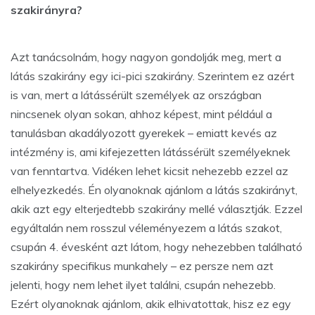
szakirányra?
Azt tanácsolnám, hogy nagyon gondolják meg, mert a
látás szakirány egy ici-pici szakirány. Szerintem ez azért
is van, mert a látássérült személyek az országban
nincsenek olyan sokan, ahhoz képest, mint például a
tanulásban akadályozott gyerekek – emiatt kevés az
intézmény is, ami kifejezetten látássérült személyeknek
van fenntartva. Vidéken lehet kicsit nehezebb ezzel az
elhelyezkedés. Én olyanoknak ajánlom a látás szakirányt,
akik azt egy elterjedtebb szakirány mellé választják. Ezzel
egyáltalán nem rosszul véleményezem a látás szakot,
csupán 4. évesként azt látom, hogy nehezebben található
szakirány specifikus munkahely – ez persze nem azt
jelenti, hogy nem lehet ilyet találni, csupán nehezebb.
Ezért olyanoknak ajánlom, akik elhivatottak, hisz ez egy