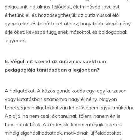
dolgozunk, hatalmas fejlődést, életminőség-javulást
érhetünk el, és hozzásegíthetjük az autizmussal élő
gyerekeket és felnőtteket ahhoz, hogy több sikerélmény
érje őket, kevésbé függjenek másoktól, és boldogabbak
legyenek.
6. Végül mit szeret az autizmus spektrum
pedagógiája tanításában a legjobban?
A hallgatókat. A közös gondolkodás egy-egy kurzuson
vagy kutatásban számomra nagy élmény. Nagyon
tehetséges hallgatókkal van lehetőségem együttműködni.
Az a jó, ha nem csak ők tanulnak tőlem, hanem én is
tanulhatok tőlük. A kérdéseik, kommentárjaik, ötleteik
mindig elgondolkodtatnak, motiválnak, új feladatokat