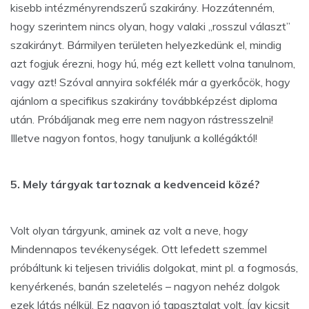
kisebb intézményrendszerű szakirány. Hozzátenném,
hogy szerintem nincs olyan, hogy valaki „rosszul választ”
szakirányt. Bármilyen területen helyezkedünk el, mindig
azt fogjuk érezni, hogy hú, még ezt kellett volna tanulnom,
vagy azt! Szóval annyira sokfélék már a gyerkőcök, hogy
ajánlom a specifikus szakirány továbbképzést diploma
után. Próbáljanak meg erre nem nagyon rástresszelni!
Illetve nagyon fontos, hogy tanuljunk a kollégáktól!
5. Mely tárgyak tartoznak a kedvenceid közé?
Volt olyan tárgyunk, aminek az volt a neve, hogy
Mindennapos tevékenységek. Ott lefedett szemmel
próbáltunk ki teljesen triviális dolgokat, mint pl. a fogmosás,
kenyérkenés, banán szeletelés – nagyon nehéz dolgok
ezek látás nélkül. Ez nagyon jó tapasztalat volt. Így kicsit