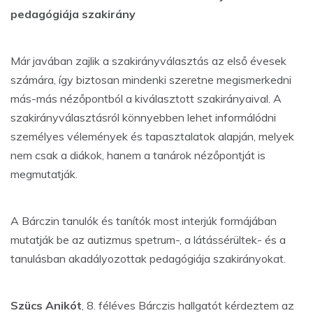
pedagógiája szakirány
Már javában zajlik a szakirányválasztás az első évesek
számára, így biztosan mindenki szeretne megismerkedni
más-más nézőpontból a kiválasztott szakirányaival. A
szakirányválasztásról könnyebben lehet informálódni
személyes vélemények és tapasztalatok alapján, melyek
nem csak a diákok, hanem a tanárok nézőpontját is
megmutatják.
A Bárczin tanulók és tanítók most interjúk formájában
mutatják be az autizmus spetrum-, a látássérültek- és a
tanulásban akadályozottak pedagógiája szakirányokat.
Szücs Anikót
, 8. féléves Bárczis hallgatót kérdeztem az