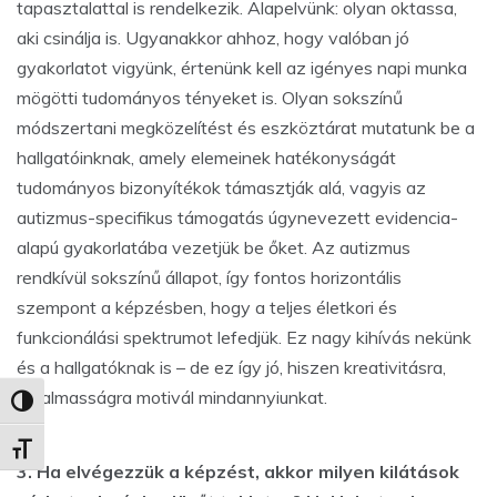
tapasztalattal is rendelkezik. Alapelvünk: olyan oktassa,
aki csinálja is. Ugyanakkor ahhoz, hogy valóban jó
gyakorlatot vigyünk, értenünk kell az igényes napi munka
mögötti tudományos tényeket is. Olyan sokszínű
módszertani megközelítést és eszköztárat mutatunk be a
hallgatóinknak, amely elemeinek hatékonyságát
tudományos bizonyítékok támasztják alá, vagyis az
autizmus-specifikus támogatás úgynevezett evidencia-
alapú gyakorlatába vezetjük be őket. Az autizmus
rendkívül sokszínű állapot, így fontos horizontális
szempont a képzésben, hogy a teljes életkori és
funkcionálási spektrumot lefedjük. Ez nagy kihívás nekünk
és a hallgatóknak is – de ez így jó, hiszen kreativitásra,
rugalmasságra motivál mindannyiunkat.
Nagy kontraszt váltása
Betűméret váltása
3. Ha elvégezzük a képzést, akkor milyen kilátások