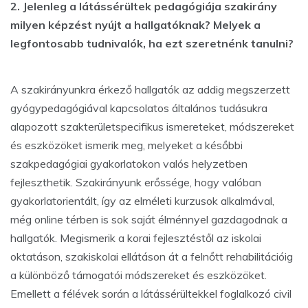
2. Jelenleg a látássérültek pedagógiája szakirány
milyen képzést nyújt a hallgatóknak? Melyek a
legfontosabb tudnivalók, ha ezt szeretnénk tanulni?
A szakirányunkra érkező hallgatók az addig megszerzett
gyógypedagógiával kapcsolatos általános tudásukra
alapozott szakterületspecifikus ismereteket, módszereket
és eszközöket ismerik meg, melyeket a későbbi
szakpedagógiai gyakorlatokon valós helyzetben
fejleszthetik. Szakirányunk erőssége, hogy valóban
gyakorlatorientált, így az elméleti kurzusok alkalmával,
még online térben is sok saját élménnyel gazdagodnak a
hallgatók. Megismerik a korai fejlesztéstől az iskolai
oktatáson, szakiskolai ellátáson át a felnőtt rehabilitációig
a különböző támogatói módszereket és eszközöket.
Emellett a félévek során a látássérültekkel foglalkozó civil