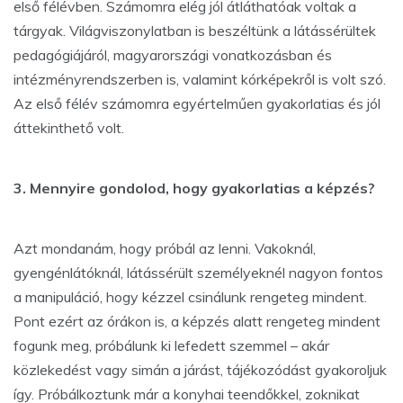
első félévben. Számomra elég jól átláthatóak voltak a
tárgyak. Világviszonylatban is beszéltünk a látássérültek
pedagógiájáról, magyarországi vonatkozásban és
intézményrendszerben is, valamint kórképekről is volt szó.
Az első félév számomra egyértelműen gyakorlatias és jól
áttekinthető volt.
3. Mennyire gondolod, hogy gyakorlatias a képzés?
Azt mondanám, hogy próbál az lenni. Vakoknál,
gyengénlátóknál, látássérült személyeknél nagyon fontos
a manipuláció, hogy kézzel csinálunk rengeteg mindent.
Pont ezért az órákon is, a képzés alatt rengeteg mindent
fogunk meg, próbálunk ki lefedett szemmel – akár
közlekedést vagy simán a járást, tájékozódást gyakoroljuk
így. Próbálkoztunk már a konyhai teendőkkel, zoknikat