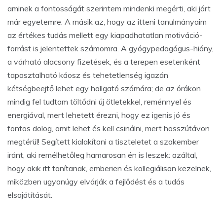
aminek a fontosságát szerintem mindenki megérti, aki járt
már egyetemre. A másik az, hogy az itteni tanulmányaim
az értékes tudás mellett egy kiapadhatatlan motiváció-
forrást is jelentettek számomra. A gyógypedagógus-hiány,
a várható alacsony fizetések, és a terepen esetenként
tapasztalható káosz és tehetetlenség igazán
kétségbeejtő lehet egy hallgató számára; de az órákon
mindig fel tudtam töltődni új ötletekkel, reménnyel és
energiával, mert lehetett érezni, hogy ez igenis jó és
fontos dolog, amit lehet és kell csinálni, mert hosszútávon
megtérül! Segített kialakítani a tiszteletet a szakember
iránt, aki remélhetőleg hamarosan én is leszek: azáltal,
hogy akik itt tanítanak, emberien és kollegiálisan kezelnek,
miközben ugyanúgy elvárják a fejlődést és a tudás
elsajátítását.