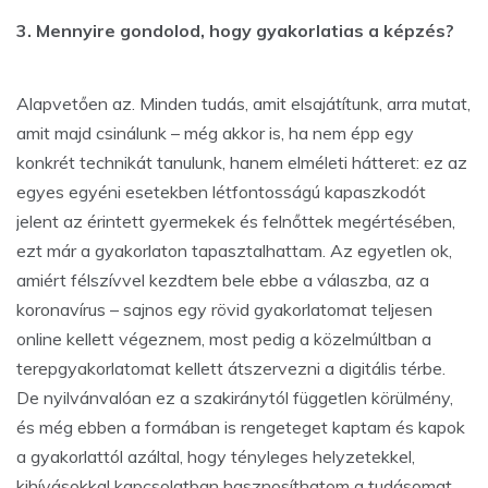
3. Mennyire gondolod, hogy gyakorlatias a képzés?
Alapvetően az. Minden tudás, amit elsajátítunk, arra mutat,
amit majd csinálunk – még akkor is, ha nem épp egy
konkrét technikát tanulunk, hanem elméleti hátteret: ez az
egyes egyéni esetekben létfontosságú kapaszkodót
jelent az érintett gyermekek és felnőttek megértésében,
ezt már a gyakorlaton tapasztalhattam. Az egyetlen ok,
amiért félszívvel kezdtem bele ebbe a válaszba, az a
koronavírus – sajnos egy rövid gyakorlatomat teljesen
online kellett végeznem, most pedig a közelmúltban a
terepgyakorlatomat kellett átszervezni a digitális térbe.
De nyilvánvalóan ez a szakiránytól független körülmény,
és még ebben a formában is rengeteget kaptam és kapok
a gyakorlattól azáltal, hogy tényleges helyzetekkel,
kihívásokkal kapcsolatban hasznosíthatom a tudásomat.