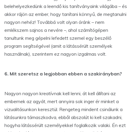
belehelyezkedünk a leendő kis tanítványaink világába – és
akkor rájön az ember, hogy tanítani könnyű, de megtanulni
nagyon nehéz! Továbbá volt olyan óránk – nem
emlékszem sajnos a nevére –, ahol számítógépen
tanultunk meg gépelni lefedett szemel egy beszélő
program segítségével (amit a látássérült személyek
használnak), szerintem ez nagyon izgalmas volt.
6. Mit szeretsz a legjobban ebben a szakirányban?
Nagyon nagyon kreatívnak kell lenni, át kell állítani az
embernek az agyát, mert annyira sok inger ér minket a
vizualitásunkon keresztül. Rengeteg mindent csinálunk a
látásunkra támaszkodva, ebből abszolút ki kell szakadni,
hogyha látássérült személyekkel foglalkozik valaki. Én ezt