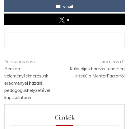
email
x
Bejegyzés
Reakció –
Különdíjas bárczis tehetség
navigáció
véleményfelmérésünk
– interjú a MentorFactorról
eredményei hazánk
pedagógushelyzetével
kapcsolatban
Címkék