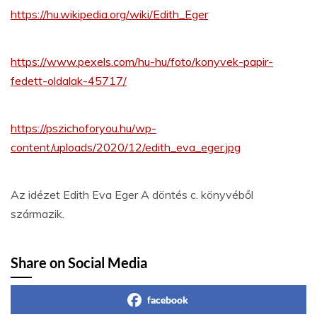
https://hu.wikipedia.org/wiki/Edith_Eger
https://www.pexels.com/hu-hu/foto/konyvek-papir-
fedett-oldalak-45717/
https://pszichoforyou.hu/wp-
content/uploads/2020/12/edith_eva_eger.jpg
Az idézet Edith Eva Eger A döntés c. könyvéből
származik.
Share on Social Media
facebook