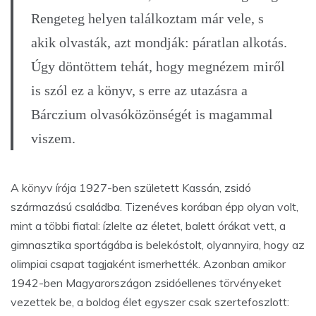
Rengeteg helyen találkoztam már vele, s
akik olvasták, azt mondják: páratlan alkotás.
Úgy döntöttem tehát, hogy megnézem miről
is szól ez a könyv, s erre az utazásra a
Bárczium olvasóközönségét is magammal
viszem.
A könyv írója 1927-ben született Kassán, zsidó
származású családba. Tizenéves korában épp olyan volt,
mint a többi fiatal: ízlelte az életet, balett órákat vett, a
gimnasztika sportágába is belekóstolt, olyannyira, hogy az
olimpiai csapat tagjaként ismerhették. Azonban amikor
1942-ben Magyarországon zsidóellenes törvényeket
vezettek be, a boldog élet egyszer csak szertefoszlott: