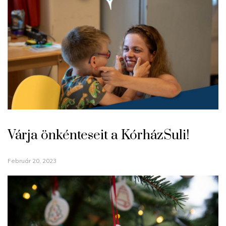
Várja önkénteseit a KórházSuli!
Február 20, 2023