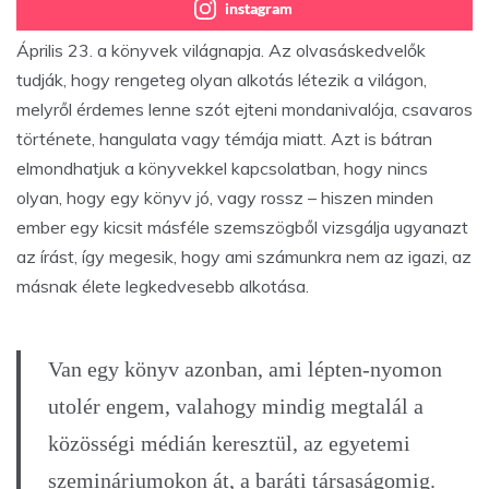
instagram
Április 23. a könyvek világnapja. Az olvasáskedvelők
tudják, hogy rengeteg olyan alkotás létezik a világon,
melyről érdemes lenne szót ejteni mondanivalója, csavaros
története, hangulata vagy témája miatt. Azt is bátran
elmondhatjuk a könyvekkel kapcsolatban, hogy nincs
olyan, hogy egy könyv jó, vagy rossz – hiszen minden
ember egy kicsit másféle szemszögből vizsgálja ugyanazt
az írást, így megesik, hogy ami számunkra nem az igazi, az
másnak élete legkedvesebb alkotása.
Van egy könyv azonban, ami lépten-nyomon
utolér engem, valahogy mindig megtalál a
közösségi médián keresztül, az egyetemi
szemináriumokon át, a baráti társaságomig.