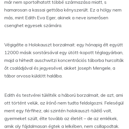
már nem sportolhatott többé származása miatt, s
hamarosan a kassai gettóba kényszerült. Ez a hölgy nem
más, mint Edith Eva Eger, akinek a neve ismerősen
csenghet egyesek számára.
Végigélte a Holokauszt borzalmait: egy hónapig élt együtt
12000 másik sorstársával egy ütött-kopott téglagyárban,
majd a hírhedt auschwitzi koncentrációs táborba hurcolták
őt családjával és jegyesével, akiket Joseph Mengele, a
tábor orvosa küldött halálba.
Edith és testvérei túlélték a háború borzalmait, de azt, ami
ott történt velük, az írónő nem tudta feldolgozni. Feleségül
ment egy férfihez, aki szintén holokauszt-túlélő volt,
gyermeket szült, élte tovább az életét – de az emlékek,
amik oly fájdalmasan égtek a lelkében, nem csillapodtak.