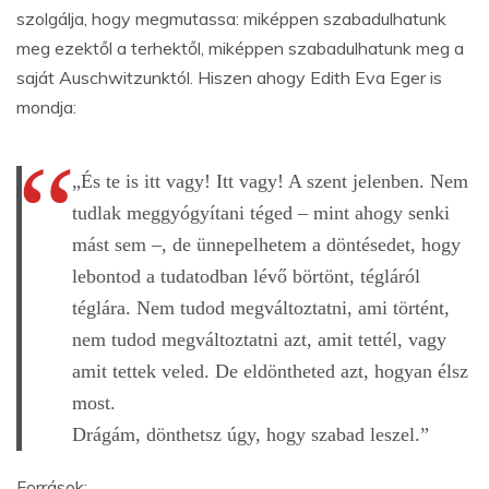
szolgálja, hogy megmutassa: miképpen szabadulhatunk
meg ezektől a terhektől, miképpen szabadulhatunk meg a
saját Auschwitzunktól. Hiszen ahogy Edith Eva Eger is
mondja:
„És te is itt vagy! Itt vagy! A szent jelenben. Nem
tudlak meggyógyítani téged – mint ahogy senki
mást sem –, de ünnepelhetem a döntésedet, hogy
lebontod a tudatodban lévő börtönt, tégláról
téglára. Nem tudod megváltoztatni, ami történt,
nem tudod megváltoztatni azt, amit tettél, vagy
amit tettek veled. De eldöntheted azt, hogyan élsz
most.
Drágám, dönthetsz úgy, hogy szabad leszel.”
Források: