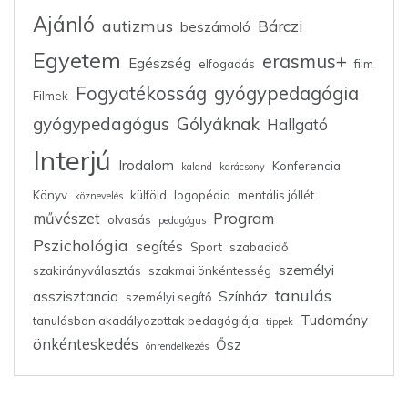
Ajánló
autizmus
Bárczi
beszámoló
Egyetem
erasmus+
Egészség
elfogadás
film
Fogyatékosság
gyógypedagógia
Filmek
gyógypedagógus
Gólyáknak
Hallgató
Interjú
Irodalom
Konferencia
kaland
karácsony
Könyv
külföld
logopédia
mentális jóllét
köznevelés
művészet
Program
olvasás
pedagógus
Pszichológia
segítés
Sport
szabadidő
személyi
szakirányválasztás
szakmai önkéntesség
tanulás
asszisztancia
Színház
személyi segítő
Tudomány
tanulásban akadályozottak pedagógiája
tippek
önkénteskedés
Ősz
önrendelkezés