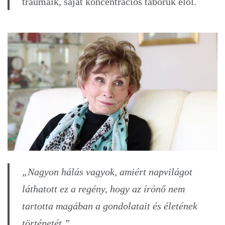
traumáik, saját koncentrációs táboruk elől.
„Nagyon hálás vagyok, amiért napvilágot
láthatott ez a regény, hogy az írónő nem
tartotta magában a gondolatait és életének
történetét.”