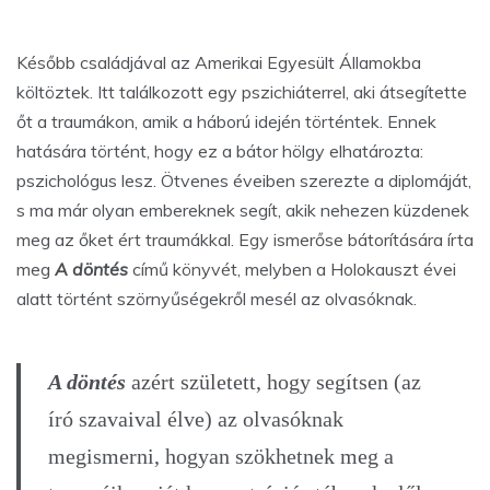
Később családjával az Amerikai Egyesült Államokba
költöztek. Itt találkozott egy pszichiáterrel, aki átsegítette
őt a traumákon, amik a háború idején történtek. Ennek
hatására történt, hogy ez a bátor hölgy elhatározta:
pszichológus lesz. Ötvenes éveiben szerezte a diplomáját,
s ma már olyan embereknek segít, akik nehezen küzdenek
meg az őket ért traumákkal. Egy ismerőse bátorítására írta
meg
A döntés
című könyvét, melyben a Holokauszt évei
alatt történt szörnyűségekről mesél az olvasóknak.
A döntés
azért született, hogy segítsen (az
író szavaival élve) az olvasóknak
megismerni, hogyan szökhetnek meg a