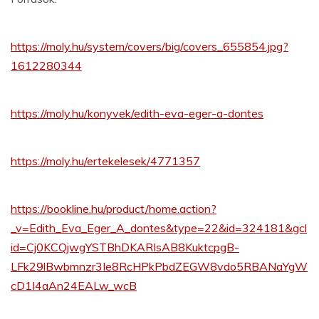
https://moly.hu/system/covers/big/covers_655854.jpg?
1612280344
https://moly.hu/konyvek/edith-eva-eger-a-dontes
https://moly.hu/ertekelesek/4771357
https://bookline.hu/product/home.action?
_v=Edith_Eva_Eger_A_dontes&type=22&id=324181&gcl
id=Cj0KCQjwgYSTBhDKARIsAB8KuktcpgB-
LFk29lBwbmnzr3Ie8RcHPkPbdZEGW8vdo5RBANaYgW
cD1I4aAn24EALw_wcB