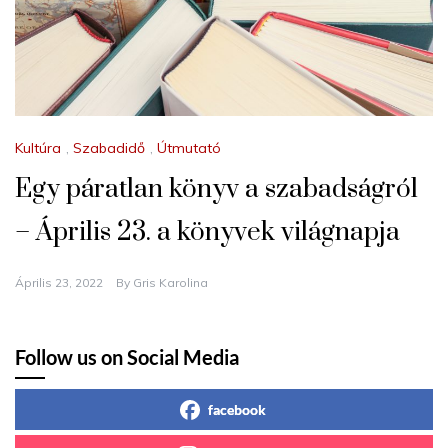
Kultúra
,
Szabadidő
,
Útmutató
Egy páratlan könyv a szabadságról
– Április 23. a könyvek világnapja
Április 23, 2022
By
Gris Karolina
Follow us on Social Media
facebook