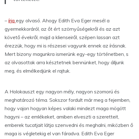
–
írja
egy olvasó. Ahogy Edith Eva Eger mesél a
gyermekkoráról, az őt ért szörnyűségekről és az azt
követő évekről, majd a klienseiről, szépen lassan azt
érezzük, hogy mi is részesei vagyunk ennek az írásnak.
Mert bizony magunkra ismerünk egy-egy történetben, s
az olvasottak arra késztetnek bennünket, hogy álljunk
meg, és elmélkedjünk el rajtuk.
A Holokauszt egy nagyon mély, nagyon szomorú és
meghatározó téma. Sokszor fordult már meg a fejemben,
hogy vajon hogyan képes valaki mindezt maga mögött
hagyni – az emlékeket, amiben elveszti a szeretteit,
emberek tucatjait látja szenvedni és meghalni, miközben ő
maga is végletekig el van fáradva. Edith Eva Eger