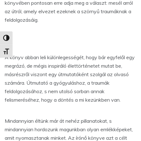
könyvében pontosan erre adja meg a választ: mesél arról
az útról, amely elvezet ezeknek a szörnyű traumáknak a
feldolgozásáig.
Nagy kontraszt váltása
Betűméret váltása
A könyv abban leli különlegességét, hogy bár egyfelől egy
megrázó, de mégis inspiráló élettörténetet mutat be,
másrészről viszont egy útmutatóként szolgál az olvasó
számára. Útmutató a gyógyuláshoz, a traumák
feldolgozásához, s nem utolsó sorban annak
felismeréséhez, hogy a döntés a mi kezünkben van.
Mindannyian éltünk már át nehéz pillanatokat, s
mindannyian hordozunk magunkban olyan emlékképeket,
amit nyomasztanak minket. Az írónő könyve azt a célt