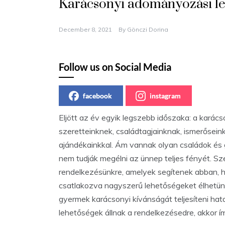
Karácsonyi adományozási l
December 8, 2021
By
Gönczi Dorina
Follow us on Social Media
facebook
instagram
Eljött az év egyik legszebb időszaka: a karács
szeretteinknek, családtagjainknak, ismerősein
ajándékainkkal. Ám vannak olyan családok és g
nem tudják megélni az ünnep teljes fényét. 
rendelkezésünkre, amelyek segítenek abban, 
csatlakozva nagyszerű lehetőségeket élhetünk
gyermek karácsonyi kívánságát teljesíteni ha
lehetőségek állnak a rendelkezésedre, akkor í