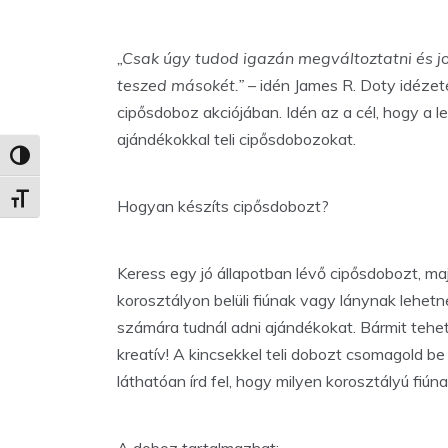
„Csak úgy tudod igazán megváltoztatni és j
teszed másokét.” –
idén James R. Doty idéze
cipősdoboz akciójában. Idén az a cél, hogy a 
ajándékokkal teli cipősdobozokat.
Nagy kontraszt váltása
Betűméret váltása
Hogyan készíts cipősdobozt?
Keress egy jó állapotban lévő cipősdobozt, ma
korosztályon belüli fiúnak vagy lánynak lehet
számára tudnál adni ajándékokat. Bármit tehet
kreatív! A kincsekkel teli dobozt csomagold be
láthatóan írd fel, hogy milyen korosztályú fiú