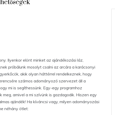
ehetőségek
ony. Ilyenkor elönt minket az ajándékozási láz,
knek próbálunk mosolyt csalni az arcára a karácsonyi
yerkőcök, akik olyan háttérrel rendelkeznek, hogy
Szerencsére számos adományozó szervezet áll a
hogy mi is segíthessünk. Egy-egy programhoz
 meg, amivel a mi szívünk is gazdagodik. Hiszen egy
talmas ajándék! Ha kíváncsi vagy, milyen adományozási
me néhány ötlet: