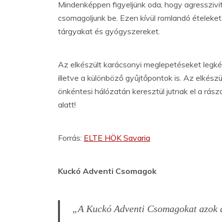
Mindenképpen figyeljünk oda, hogy agresszivi
csomagoljunk be. Ezen kívül romlandó ételeke
tárgyakat és gyógyszereket.
Az elkészült karácsonyi meglepetéseket legk
illetve a különböző gyűjtőpontok is. Az elkés
önkéntesi hálózatán keresztül jutnak el a rás
alatt!
Forrás:
ELTE HÖK Savaria
Kuckó Adventi Csomagok
„A Kuckó Adventi Csomagokat azok a 