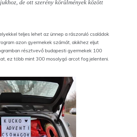
ukhoz, de ott szerény körülmények között
yekkel teljes lehet az ünnep a rászoruló családok
rogram azon gyermekek számát, akikhez eljut
rogramban résztvevő budapesti gyermekek 100
t, ez több mint 300 mosolygó arcot fog jelenteni.