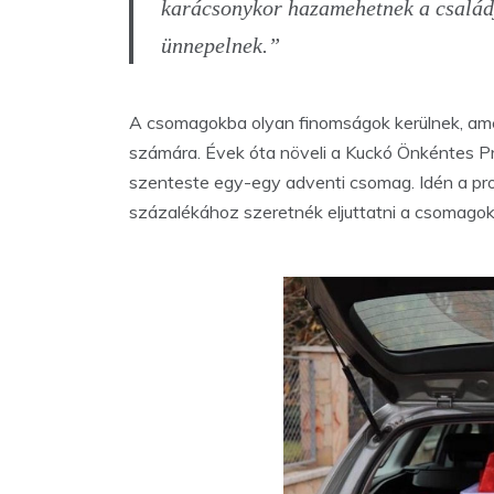
karácsonykor hazamehetnek a családj
ünnepelnek.”
A csomagokba olyan finomságok kerülnek, amel
számára. Évek óta növeli a Kuckó Önkéntes P
szenteste egy-egy adventi csomag. Idén a p
százalékához szeretnék eljuttatni a csomagoka