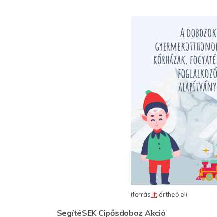
(forrás
itt
értheő el)
SegítéSEK Cipősdoboz Akció