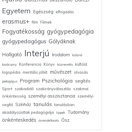
Egyetem
Egészség
elfogadás
erasmus+
film
Filmek
Fogyatékosság
gyógypedagógia
gyógypedagógus
Gólyáknak
Interjú
Hallgató
Irodalom
kaland
Konferencia
Könyv
külföld
karácsony
köznevelés
művészet
logopédia
mentális jóllét
olvasás
Pszichológia
Program
segítés
pedagógus
Sport
szabadidő
szakirányválasztás
szakmai
személyi asszisztancia
önkéntesség
személyi
tanulás
Színház
segítő
tanulásban
Tudomány
akadályozottak pedagógiája
tippek
önkénteskedés
Ősz
önrendelkezés