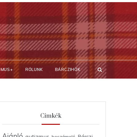
SMUS+
RÓLUNK
BÁRCZIHÖK
Címkék
Ajánló
autizmus
Bárczi
beszámoló