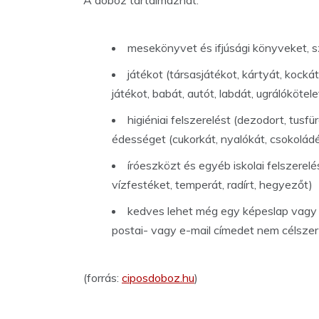
A doboz tartalmazhat:
mesekönyvet és ifjúsági könyveket, s
játékot (társasjátékot, kártyát, kocká
játékot, babát, autót, labdát, ugrálókötel
higiéniai felszerelést (dezodort, tusf
édességet (cukorkát, nyalókát, csokoládé
íróeszközt és egyéb iskolai felszerelése
vízfestéket, temperát, radírt, hegyezőt)
kedves lehet még egy képeslap vagy c
postai- vagy e-mail címedet nem célsze
(forrás:
ciposdoboz.hu
)