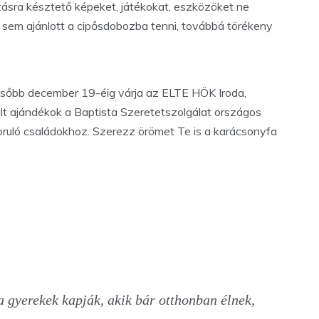
tásra késztető képeket, játékokat, eszközöket ne
t sem ajánlott a cipősdobozba tenni, továbbá törékeny
ésőbb december 19-éig várja az ELTE HÖK Iroda,
zült ajándékok a Baptista Szeretetszolgálat országos
zoruló családokhoz. Szerezz örömet Te is a karácsonyfa
gyerekek kapják, akik bár otthonban élnek,