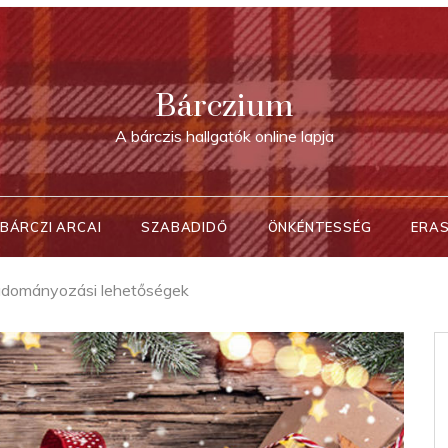
Bárczium
A bárczis hallgatók online lapja
BÁRCZI ARCAI
SZABADIDŐ
ÖNKÉNTESSÉG
ERA
adományozási lehetőségek