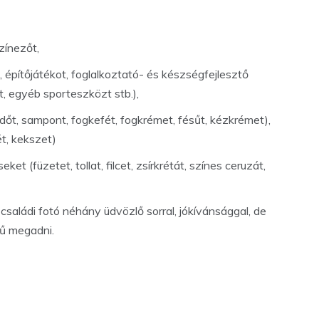
zínezőt,
t, építőjátékot, foglalkoztató- és készségfejlesztő
et, egyéb sporteszközt stb.),
ürdőt, sampont, fogkefét, fogkrémet, fésűt, kézkrémet),
t, kekszet)
ket (füzetet, tollat, filcet, zsírkrétát, színes ceruzát,
saládi fotó néhány üdvözlő sorral, jókívánsággal, de
rű megadni.