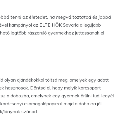
obbá tenni az életedet, ha megváltoztatod és jobbá
tével kampányol az ELTE HÖK Savaria a legújabb
lehető legtöbb rászoruló gyermekhez juttassanak el
jd olyan ajándékokkal töltsd meg, amelyek egy adott
nek hasznosak. Döntsd el, hogy melyik korcsoport
sz a dobozba, amelynek egy gyermek örülni tud, legyél
 karácsonyi csomagolópapírral, majd a dobozra jól
nak/lánynak szánod.