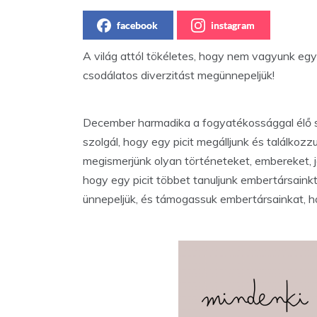
facebook
instagram
A világ attól tökéletes, hogy nem vagyunk egy
csodálatos diverzitást megünnepeljük!
December harmadika a fogyatékossággal élő s
szolgál, hogy egy picit megálljunk és találkozz
megismerjünk olyan történeteket, embereket, 
hogy egy picit többet tanuljunk embertársainktó
ünnepeljük, és támogassuk embertársainkat, h