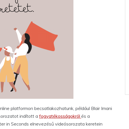
ine platformon becsatlakozhatunk, például Blair Imani
orozatot indított a
fogyatékosságokról
és a
ter in Seconds elnevezésű videósorozata keretein