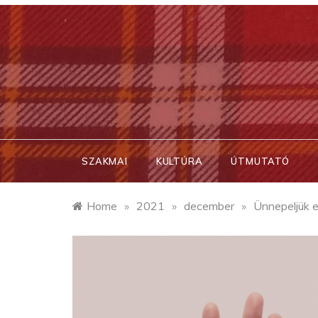
Skip
to
content
SZAKMAI
KULTÚRA
ÚTMUTATÓ
Home
»
2021
»
december
»
Ünnepeljük e