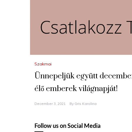
Szakmai
Ünnepeljük együtt december
élő emberek világnapját!
December 3, 2021
By
Gris Karolina
Follow us on Social Media