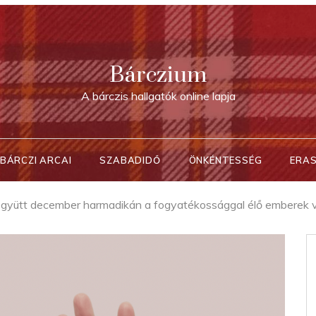
Bárczium
A bárczis hallgatók online lapja
BÁRCZI ARCAI
SZABADIDŐ
ÖNKÉNTESSÉG
ERA
gyütt december harmadikán a fogyatékossággal élő emberek vi