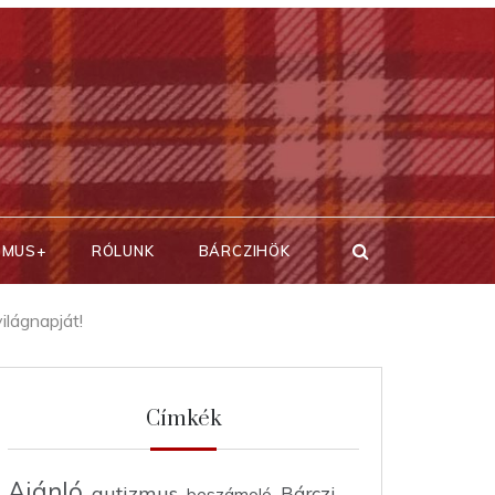
SMUS+
RÓLUNK
BÁRCZIHÖK
lágnapját!
Címkék
Ajánló
autizmus
Bárczi
beszámoló