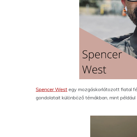
Spencer West
egy mozgáskorlátozott fiatal fé
gondolatait különböző témákban, mint példá