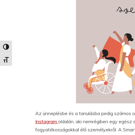
Nagy kontraszt váltása
Betűméret váltása
Az ünneplésbe és a tanulásba pedig számos onl
Instagram
oldalán, aki nemrégiben egy egész s
fogyatékosságokkal élő személyekről. A Smar