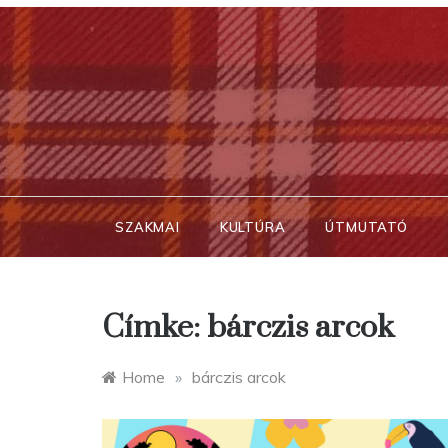
Skip
to
content
SZAKMAI
KULTÚRA
ÚTMUTATÓ
Címke:
bárczis arcok
Home
»
bárczis arcok