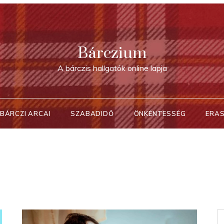
Bárczium
A bárczis hallgatók online lapja
BÁRCZI ARCAI
SZABADIDŐ
ÖNKÉNTESSÉG
ERA