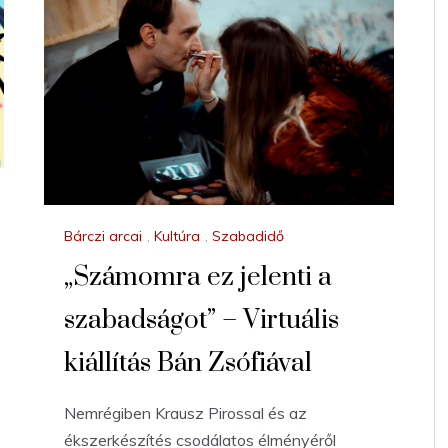
Bárczi arcai
,
Kultúra
,
Szabadidő
„Számomra ez jelenti a
szabadságot” – Virtuális
kiállítás Bán Zsófiával
Nemrégiben Krausz Pirossal és az
ékszerkészítés csodálatos élményéről