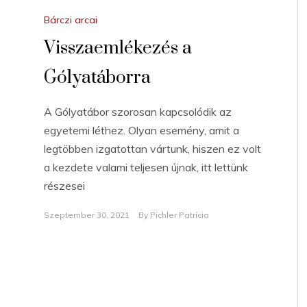
Bárczi arcai
Visszaemlékezés a
Gólyatáborra
A Gólyatábor szorosan kapcsolódik az
egyetemi léthez. Olyan esemény, amit a
legtöbben izgatottan vártunk, hiszen ez volt
a kezdete valami teljesen újnak, itt lettünk
részesei
Szeptember 30, 2021
By
Pichler Patrícia