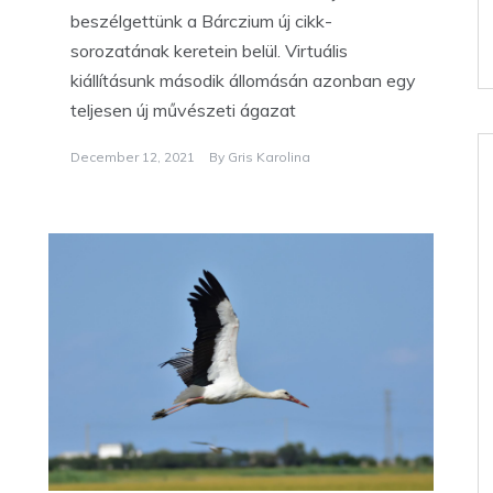
beszélgettünk a Bárczium új cikk-
sorozatának keretein belül. Virtuális
kiállításunk második állomásán azonban egy
teljesen új művészeti ágazat
December 12, 2021
By
Gris Karolina