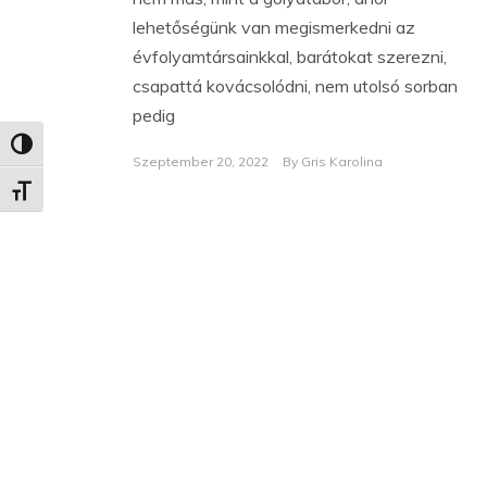
lehetőségünk van megismerkedni az
évfolyamtársainkkal, barátokat szerezni,
csapattá kovácsolódni, nem utolsó sorban
pedig
Nagy kontraszt váltása
Szeptember 20, 2022
By
Gris Karolina
Betűméret váltása