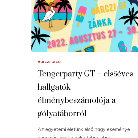
Bárczi arcai
Tengerparty GT – elsőéves
hallgatók
élménybeszámolója a
gólyatáborról
Az egyetemi életünk első nagy eseménye
nem más, mint a gólyatábor, ahol