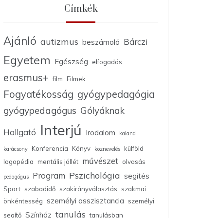
Címkék
Ajánló
autizmus
Bárczi
beszámoló
Egyetem
Egészség
elfogadás
erasmus+
film
Filmek
Fogyatékosság
gyógypedagógia
gyógypedagógus
Gólyáknak
Interjú
Hallgató
Irodalom
kaland
Konferencia
Könyv
külföld
karácsony
köznevelés
művészet
logopédia
mentális jóllét
olvasás
Pszichológia
Program
segítés
pedagógus
Sport
szabadidő
szakirányválasztás
szakmai
személyi asszisztancia
önkéntesség
személyi
tanulás
Színház
segítő
tanulásban