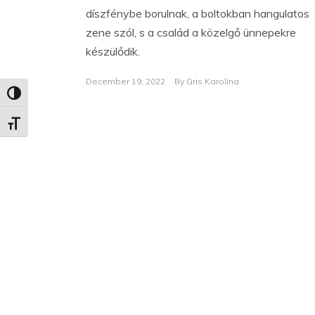
díszfénybe borulnak, a boltokban hangulatos
zene szól, s a család a közelgő ünnepekre
készülődik.
December 19, 2022
By
Gris Karolina
Nagy kontraszt váltása
Betűméret váltása