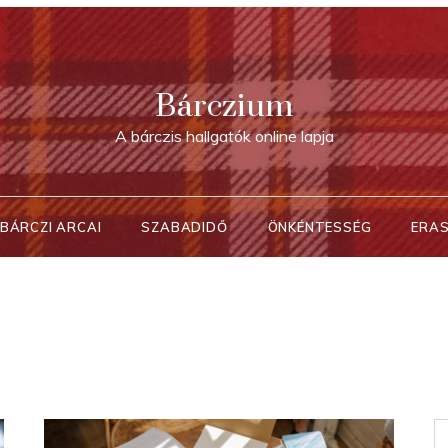
Bárczium
A bárczis hallgatók online lapja
BÁRCZI ARCAI
SZABADIDŐ
ÖNKÉNTESSÉG
ERA