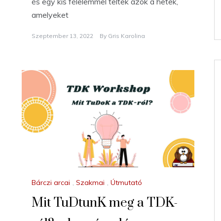
és egy kis félelemmel teltek azok a hetek,
amelyeket
Szeptember 13, 2022
By
Gris Karolina
Bárczi arcai
,
Szakmai
,
Útmutató
Mit TuDtunK meg a TDK-