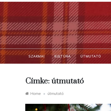
Skip
to
content
SZAKMAI
KULTÚRA
ÚTMUTATÓ
Címke:
útmutató
Home
»
útmutató