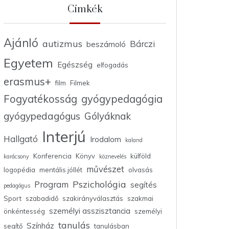
Címkék
Ajánló
autizmus
Bárczi
beszámoló
Egyetem
Egészség
elfogadás
erasmus+
film
Filmek
Fogyatékosság
gyógypedagógia
gyógypedagógus
Gólyáknak
Interjú
Hallgató
Irodalom
kaland
Konferencia
Könyv
külföld
karácsony
köznevelés
művészet
logopédia
mentális jóllét
olvasás
Pszichológia
Program
segítés
pedagógus
Sport
szabadidő
szakirányválasztás
szakmai
személyi asszisztancia
önkéntesség
személyi
tanulás
Színház
segítő
tanulásban