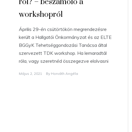
ról? – beszámoló a
workshopról
Április 29-én csütörtökön megrendezésre
került a Hallgatói Önkormányzat és az ELTE
BGGyK Tehetséggondozási Tanácsa által
szervezett TDK workshop. Ha lemaradtál
róla, vagy szeretnéd összegezve elolvasni
Május 2, 2021
By
Horváth Angéla