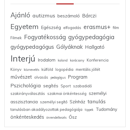
Ajánló
autizmus
Bárczi
beszámoló
Egyetem
erasmus+
Egészség
elfogadás
film
Fogyatékosság
gyógypedagógia
Filmek
gyógypedagógus
Gólyáknak
Hallgató
Interjú
Irodalom
Konferencia
kaland
karácsony
Könyv
külföld
logopédia
mentális jóllét
köznevelés
művészet
Program
olvasás
pedagógus
Pszichológia
segítés
Sport
szabadidő
személyi
szakirányválasztás
szakmai önkéntesség
tanulás
asszisztancia
Színház
személyi segítő
Tudomány
tanulásban akadályozottak pedagógiája
tippek
önkénteskedés
Ősz
önrendelkezés