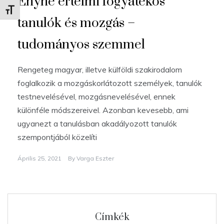
Enyhe értelmi fogyatékos
Betűméret váltása
tanulók és mozgás –
tudományos szemmel
Rengeteg magyar, illetve külföldi szakirodalom
foglalkozik a mozgáskorlátozott személyek, tanulók
testnevelésével, mozgásnevelésével, ennek
különféle módszereivel. Azonban kevesebb, ami
ugyanezt a tanulásban akadályozott tanulók
szempontjából közelíti
Április 25, 2021
By
Varga Eszter
Címkék