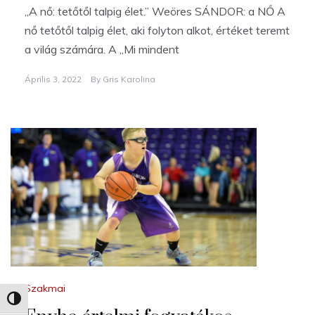
„A nő: tetőtől talpig élet.” Weöres SÁNDOR: a NŐ A
nő tetőtől talpig élet, aki folyton alkot, értéket teremt
a világ számára. A „Mi mindent
Április 3, 2022
By
Gris Karolina
Szakmai
Nagy kontraszt váltása