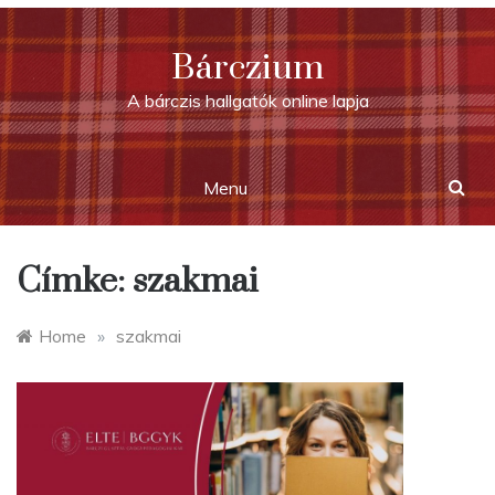
Skip
to
Bárczium
content
A bárczis hallgatók online lapja
Menu
Címke:
szakmai
Home
»
szakmai