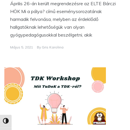
Április 26-án került megrendezésre az ELTE Bárczi
HÖK Mi a pálya? című eseménysorozatának
harmadik felvonása, melyben az érdeklődő
hallgatóknak lehetőségük van olyan
gyógypedagógusokkal beszélgetni, akik
Május 5, 2021
By
Gris Karolina
Nagy kontraszt váltása