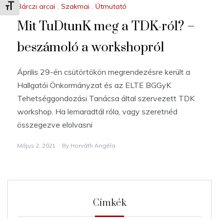
Bárczi arcai
,
Szakmai
,
Útmutató
Betűméret váltása
Mit TuDtunK meg a TDK-ról? –
beszámoló a workshopról
Április 29-én csütörtökön megrendezésre került a
Hallgatói Önkormányzat és az ELTE BGGyK
Tehetséggondozási Tanácsa által szervezett TDK
workshop. Ha lemaradtál róla, vagy szeretnéd
összegezve elolvasni
Május 2, 2021
By
Horváth Angéla
Címkék