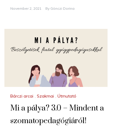
November 2, 2021
By
Gönczi Dorina
Bárczi arcai
,
Szakmai
,
Útmutató
Mi a pálya? 3.0 – Mindent a
szomatopedagógiáról!