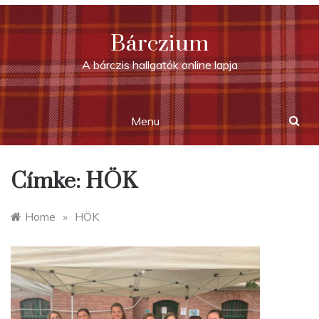
Skip
to
Bárczium
content
A bárczis hallgatók online lapja
Menu
Címke:
HÖK
Home
»
HÖK