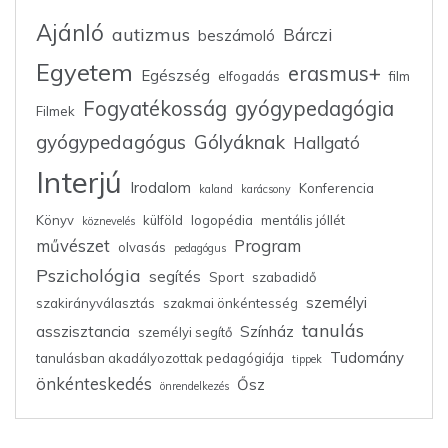
Ajánló
autizmus
Bárczi
beszámoló
Egyetem
erasmus+
Egészség
elfogadás
film
Fogyatékosság
gyógypedagógia
Filmek
gyógypedagógus
Gólyáknak
Hallgató
Interjú
Irodalom
Konferencia
kaland
karácsony
Könyv
külföld
logopédia
mentális jóllét
köznevelés
művészet
Program
olvasás
pedagógus
Pszichológia
segítés
Sport
szabadidő
személyi
szakirányválasztás
szakmai önkéntesség
tanulás
asszisztancia
Színház
személyi segítő
Tudomány
tanulásban akadályozottak pedagógiája
tippek
önkénteskedés
Ősz
önrendelkezés