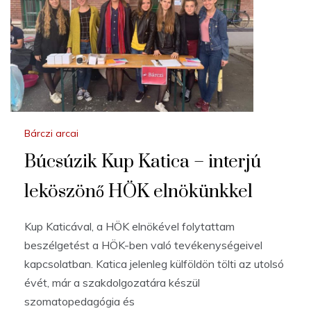
Bárczi arcai
Búcsúzik Kup Katica – interjú
leköszönő HÖK elnökünkkel
Kup Katicával, a HÖK elnökével folytattam
beszélgetést a HÖK-ben való tevékenységeivel
kapcsolatban. Katica jelenleg külföldön tölti az utolsó
évét, már a szakdolgozatára készül
szomatopedagógia és