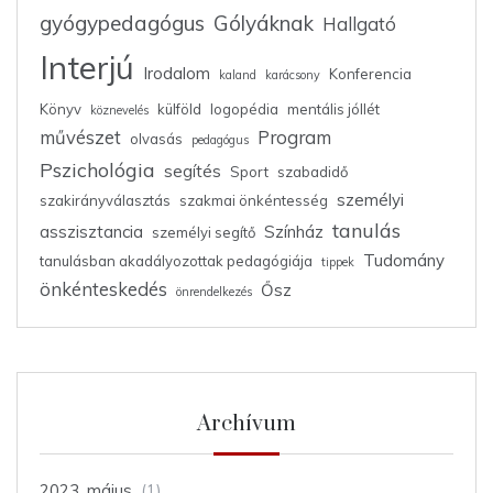
gyógypedagógus
Gólyáknak
Hallgató
Interjú
Irodalom
Konferencia
kaland
karácsony
Könyv
külföld
logopédia
mentális jóllét
köznevelés
művészet
Program
olvasás
pedagógus
Pszichológia
segítés
Sport
szabadidő
személyi
szakirányválasztás
szakmai önkéntesség
tanulás
asszisztancia
Színház
személyi segítő
Tudomány
tanulásban akadályozottak pedagógiája
tippek
önkénteskedés
Ősz
önrendelkezés
Archívum
2023. május
(1)