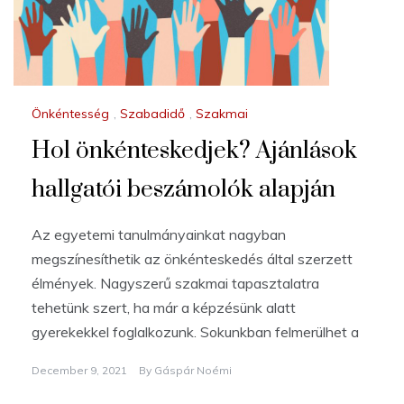
Önkéntesség
,
Szabadidő
,
Szakmai
Hol önkénteskedjek? Ajánlások
hallgatói beszámolók alapján
Az egyetemi tanulmányainkat nagyban
megszínesíthetik az önkénteskedés által szerzett
élmények. Nagyszerű szakmai tapasztalatra
tehetünk szert, ha már a képzésünk alatt
gyerekekkel foglalkozunk. Sokunkban felmerülhet a
December 9, 2021
By
Gáspár Noémi