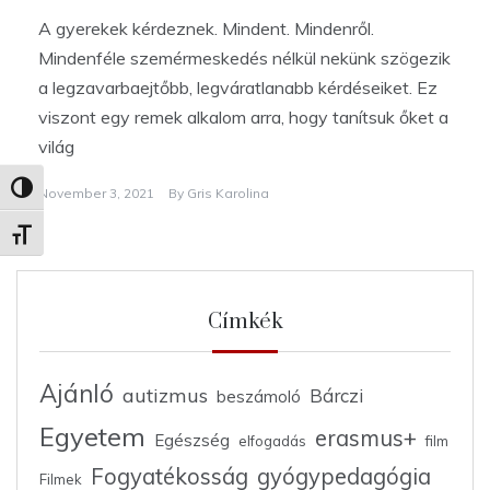
A gyerekek kérdeznek. Mindent. Mindenről.
Mindenféle szemérmeskedés nélkül nekünk szögezik
a legzavarbaejtőbb, legváratlanabb kérdéseiket. Ez
viszont egy remek alkalom arra, hogy tanítsuk őket a
világ
Nagy kontraszt váltása
November 3, 2021
By
Gris Karolina
Betűméret váltása
Címkék
Ajánló
autizmus
Bárczi
beszámoló
Egyetem
erasmus+
Egészség
elfogadás
film
Fogyatékosság
gyógypedagógia
Filmek