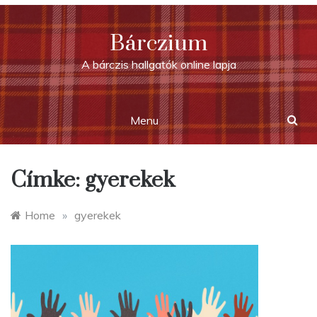
Skip
to
Bárczium
content
A bárczis hallgatók online lapja
Menu
Címke:
gyerekek
Home
»
gyerekek