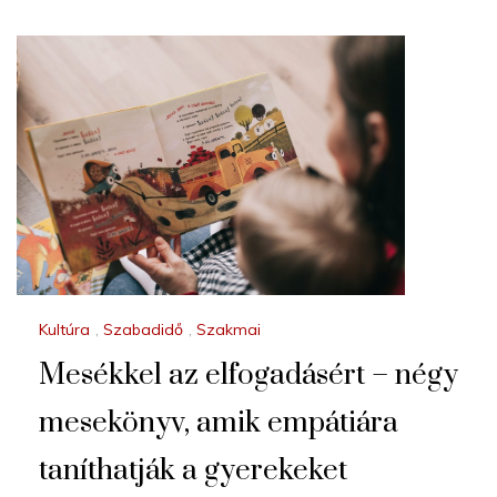
Kultúra
,
Szabadidő
,
Szakmai
Mesékkel az elfogadásért – négy
mesekönyv, amik empátiára
taníthatják a gyerekeket