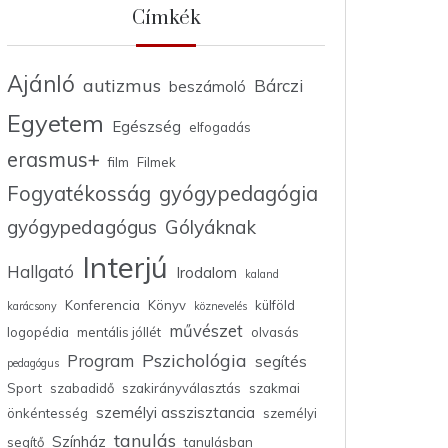
Címkék
Ajánló
autizmus
Bárczi
beszámoló
Egyetem
Egészség
elfogadás
erasmus+
film
Filmek
Fogyatékosság
gyógypedagógia
gyógypedagógus
Gólyáknak
Interjú
Hallgató
Irodalom
kaland
Konferencia
Könyv
külföld
karácsony
köznevelés
művészet
logopédia
mentális jóllét
olvasás
Pszichológia
Program
segítés
pedagógus
Sport
szabadidő
szakirányválasztás
szakmai
személyi asszisztancia
önkéntesség
személyi
tanulás
Színház
segítő
tanulásban