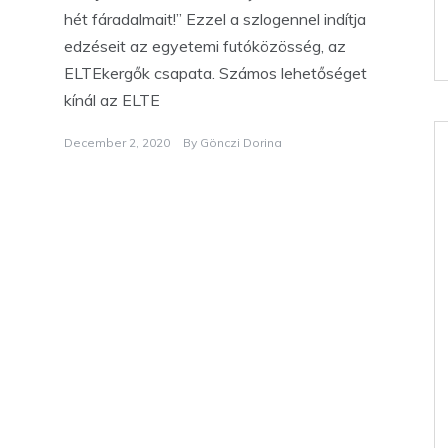
hét fáradalmait!” Ezzel a szlogennel indítja
edzéseit az egyetemi futóközösség, az
ELTEkergők csapata. Számos lehetőséget
kínál az ELTE
December 2, 2020
By
Gönczi Dorina