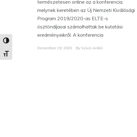
természetesen online az a konferencia,
melynek keretében az Új Nemzeti Kiválósági
Program 2019/2020-as ELTE-s
ösztöndíjasai számolhattak be kutatási
eredményeikről. A konferencia
Nagy kontraszt váltása
December 19, 2020
By
Szücs Anikó
Betűméret váltása