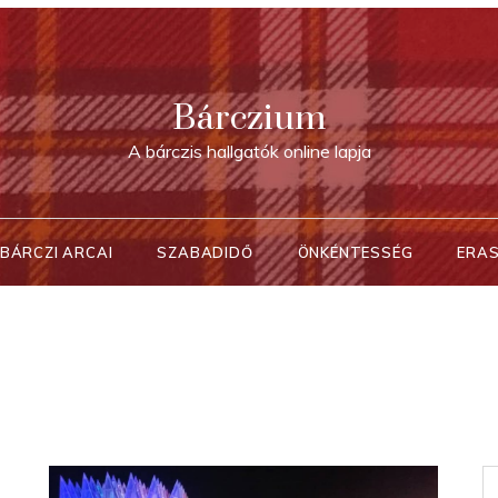
Bárczium
A bárczis hallgatók online lapja
BÁRCZI ARCAI
SZABADIDŐ
ÖNKÉNTESSÉG
ERA