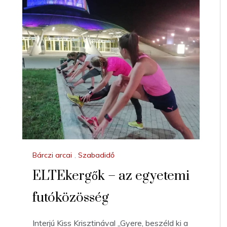
Bárczi arcai
,
Szabadidő
ELTEkergők – az egyetemi
futóközösség
Interjú Kiss Krisztinával „Gyere, beszéld ki a