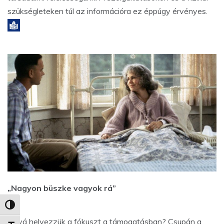
szükségleteken túl az információra ez éppúgy érvényes.
„Nagyon büszke vagyok rá”
Nagy kontraszt váltása
Hová helyezzük a fókuszt a támogatásban? Csupán a