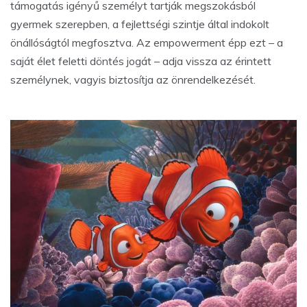
támogatás igényű személyt tartják megszokásból
gyermek szerepben, a fejlettségi szintje által indokolt
önállóságtól megfosztva. Az empowerment épp ezt – a
saját élet feletti döntés jogát – adja vissza az érintett
személynek, vagyis biztosítja az önrendelkezését.