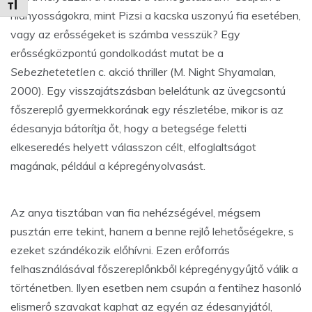
Betűméret váltása
hiányosságokra, mint Pizsi a kacska uszonyú fia esetében,
vagy az erősségeket is számba vesszük? Egy
erősségközpontú gondolkodást mutat be a
Sebezhetetetlen
c. akció thriller (M. Night Shyamalan,
2000). Egy visszajátszásban belelátunk az üvegcsontú
főszereplő gyermekkorának egy részletébe, mikor is az
édesanyja bátorítja őt, hogy a betegsége feletti
elkeseredés helyett válasszon célt, elfoglaltságot
magának, például a képregényolvasást.
Az anya tisztában van fia nehézségével, mégsem
pusztán erre tekint, hanem a benne rejlő lehetőségekre, s
ezeket szándékozik előhívni. Ezen erőforrás
felhasználásával főszereplőnkből képregénygyűjtő válik a
történetben. Ilyen esetben nem csupán a fentihez hasonló
elismerő szavakat kaphat az egyén az édesanyjától,