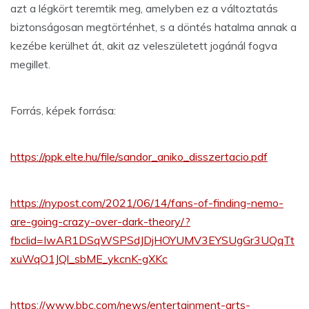
azt a légkört teremtik meg, amelyben ez a változtatás
biztonságosan megtörténhet, s a döntés hatalma annak a
kezébe kerülhet át, akit az veleszületett jogánál fogva
megillet.
Forrás, képek forrása:
https://ppk.elte.hu/file/sandor_aniko_disszertacio.pdf
https://nypost.com/2021/06/14/fans-of-finding-nemo-
are-going-crazy-over-dark-theory/?
fbclid=IwAR1DSqWSPSdJDjHOYUMV3EYSUgGr3UQqTt
xuWqO1JQl_sbME_ykcnK-gXKc
https://www.bbc.com/news/entertainment-arts-