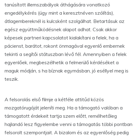
tanúsított illemszabályok áthágására vonatkozó
engedélykérés (úgy mint a keresztnéven szólítás),
átlagembereknél is kulcsként szolgálhat. Betartásuk az
egész együttműködésnek alapot adhat. Csak akkor
képesek partneri kapcsolatot kialakítani a felek, ha a
pácienst, barátot, rokont önmagával egyenlő embernek
tekinti a segítői státuszban lévő fél. Amennyiben a felek
egyenlőek, megbeszélhetik a felmerülő kérdéséket a
maguk módján, s ha bíznak egymásban, jó eséllyel meg is
teszik.
A felsorolás első filmje a kétféle attitűd közös
mozgatórugóját jeleníti meg. Ha a támogató valóban a
támogatott érdekeit tartja szem előtt, remélhetőleg
hajlandó lesz figyelembe venni a támogatás többi pontban
felsorolt szempontjait. A bizalom és az egyenlőség pedig