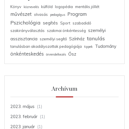
Könyv
külföld
logopédia
mentális jóllét
köznevelés
művészet
Program
olvasás
pedagógus
Pszichológia
segítés
Sport
szabadidő
személyi
szakirányválasztás
szakmai önkéntesség
tanulás
asszisztancia
Színház
személyi segítő
Tudomány
tanulásban akadályozottak pedagógiája
tippek
önkénteskedés
Ősz
önrendelkezés
Archívum
2023. május
(1)
2023. február
(1)
2023. január
(1)