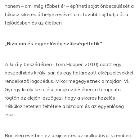
hanem – ami még többet ér – építheti saját önbecsülését a
fókusz sikeres áthelyezésével, ami továbbhajthatja őt a
fejlődésben és az életben.
„Bizalom és egyenlőség szükségeltetik”
A király beszédében
(Tom Hooper, 2010) adott egy
beszédhibás királyi sarj és egy határozott elképzelésekkel
rendelkező logopédus. Mikor megegyeznek a majdani Vl.
György király kezelése megkezdésében, a terapeuta
rögtön az elején leszögezi, hogy a sikeres kezelés
nélkülözhetetlen feltétele a bizalom és az egyenlőség
lesz.
Bár jelen esetben ez a kijelentés az uralkodóval szemben