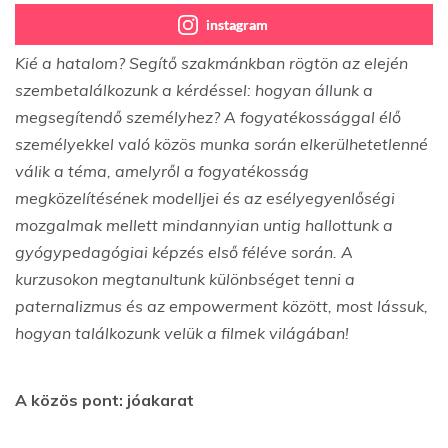
instagram
Kié a hatalom? Segítő szakmánkban rögtön az elején
szembetalálkozunk a kérdéssel: hogyan állunk a
megsegítendő személyhez? A fogyatékossággal élő
személyekkel való közös munka során elkerülhetetlenné
válik a téma, amelyről a fogyatékosság
megközelítésének modelljei és az esélyegyenlőségi
mozgalmak mellett mindannyian untig hallottunk a
gyógypedagógiai képzés első féléve során. A
kurzusokon megtanultunk különbséget tenni a
paternalizmus és az empowerment között, most lássuk,
hogyan találkozunk velük a filmek világában!
A közös pont: jóakarat