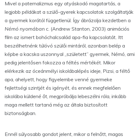
Mivel a paternalizmus egy atyáskodó magatartás, a
legjobb példákat a szülő-gyerek kapcsolatok szolgáltatják
a gyermek korától függetlenül. Így ábrázolja kezdetben a
Némó nyomában
c. (Andrew Stanton, 2003) animációs
film az ismert bohóchalcsalád apa-fia kapcsolatát
.
Itt
beszélhetnénk túlóvó szülői mintáról, azonban belép a
képbe a kacska uszonnyal „született” gyermek, Némó, ami
pedig jelentősen fokozza a féltés mértékét. Mikor
elérkezik az óceánmélyi iskolábalépés ideje, Pizsi, a féltő
apa, ahelyett, hogy figyelembe venné gyermeke
fejlettségi szintjét és igényét, és ennek megfelelően
iskolába küldené őt, megpróbálja lebeszélni róla, inkább
maga mellett tartaná még az általa biztosított
biztonságban.
Ennél súlyosabb gondot jelent, mikor a felnőtt, magas