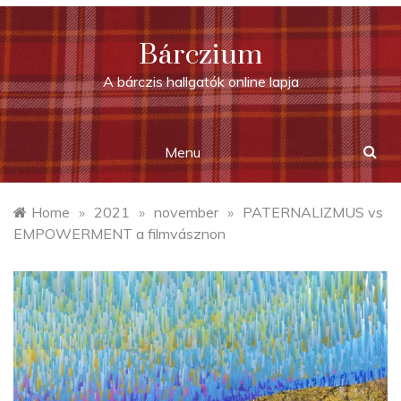
Skip
to
Bárczium
content
A bárczis hallgatók online lapja
Menu
Home
»
2021
»
november
»
PATERNALIZMUS vs
EMPOWERMENT a filmvásznon