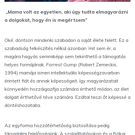
„Mama volt az egyetlen, aki úgy tudta elmagyarázni
a dolgokat, hogy én is megértsem”
Oké, döntsön mindenki szabadon a saját élete felett. Ez a
szabadság felkészítés nélkül azonban ’mit sem ér, a
magára hagyás semmiképp sem tekinthető a támogatás
helyes formájának.
Forrest Gump
(Robert Zemeckis,
1994) mamája ismeri intellektuális képességzavarban
érintett fiát és annak képességeit, így magyarázatait
könnyedén hozzáigazítja számára érthető módon, az élet
dolgait érthetővé téve számára. Ezáltal teszi őt képessé a
döntéshozatalra.
Az egyforma hozzáférhetőség biztosítása pedig
társadalmi felelősségünk. A szolgáltatásokon és a fizikai