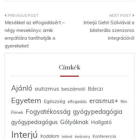
Bejegyzés
Mesékkel az elfogadásért –
Interjú Gehri Szilviával a
navigáció
négy mesekönyv, amik
bilaterális szenzoros
empátiára taníthatják a
integrációról
gyerekeket
Címkék
Ajánló
autizmus
Bárczi
beszámoló
Egyetem
erasmus+
Egészség
elfogadás
film
Fogyatékosság
gyógypedagógia
Filmek
gyógypedagógus
Gólyáknak
Hallgató
Interjú
Irodalom
Konferencia
kaland
karácsony