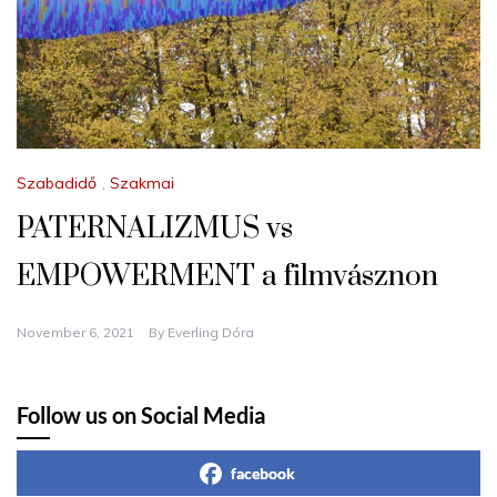
Szabadidő
,
Szakmai
PATERNALIZMUS vs
EMPOWERMENT a filmvásznon
November 6, 2021
By
Everling Dóra
Follow us on Social Media
facebook