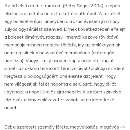
Az 50 első randi
c. romkom (Peter Segal, 2004) szépen
elkülönítve mutatja be ezt a kétféle attitűdöt. A történet
egy balesetre épül, amelyben a 30-as éveiben járó Lucy
súlyos agysérülést szenved. Ennek következtében elfelejti
a baleset élményét, ráadásul innentől kezdve rövidtávú
memóriája minden reggelre törlődik, így az emléknyomok
nem rögzülnek a hosszútávú memóriában (anterogád
amnézia). Vagyis: Lucy minden nap a balesete napját
ismétli az akkora tervezett tennivalóival. Családja mindent
megtesz a boldogságáért, ami eleinte azt jelenti, hogy
nem világosítják fel őt naponta a sérülésről, hagyják őt
ugyanazt a napot újra és újra megélni, kitartóan színlelve
eljátszák a lány emlékezete szerinti soron következő
napot.
Cél: a szeretett személy jólléte, megvalósítás: megóvás ->