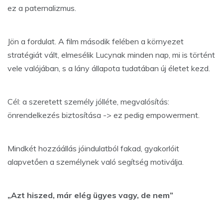
ez a paternalizmus.
Jön a fordulat. A film második felében a környezet
stratégiát vált, elmesélik Lucynak minden nap, mi is történt
vele valójában, s a lány állapota tudatában új életet kezd.
Cél: a szeretett személy jólléte, megvalósítás:
önrendelkezés biztosítása -> ez pedig empowerment.
Mindkét hozzáállás jóindulatból fakad, gyakorlóit
alapvetően a személynek való segítség motiválja.
„Azt hiszed, már elég ügyes vagy, de nem”