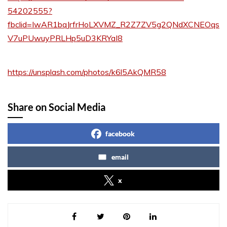
54202555?
fbclid=IwAR1bqJrfrHoLXVMZ_R2Z7ZV5g2QNdXCNEOqs
V7uPUwuyPRLHp5uD3KRYaI8
https://unsplash.com/photos/k6l5AkQMR58
Share on Social Media
facebook
email
x