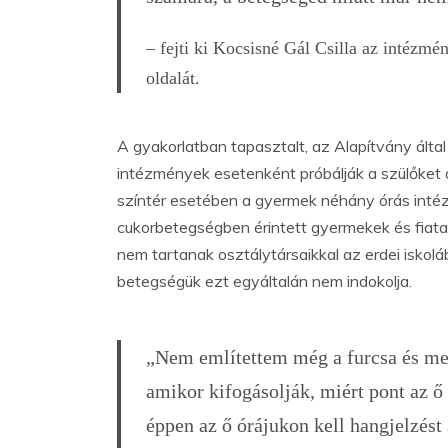
– fejti ki Kocsisné Gál Csilla az intézmén
oldalát.
A gyakorlatban tapasztalt, az Alapítvány által
intézmények esetenként próbálják a szülőket az
színtér esetében a gyermek néhány órás inté
cukorbetegségben érintett gyermekek és fiata
nem tartanak osztálytársaikkal az erdei iskolá
betegségük ezt egyáltalán nem indokolja.
„Nem említettem még a furcsa és me
amikor kifogásolják, miért pont az ő 
éppen az ő órájukon kell hangjelzést