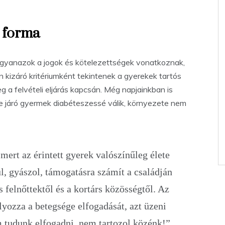
s forma
ugyanazok a jogok és kötelezettségek vonatkoznak,
 kizáró kritériumként tekintenek a gyerekek tartós
a felvételi eljárás kapcsán. Még napjainkban is
e járó gyermek diabéteszessé válik, környezete nem
mert az érintett gyerek valószínűleg élete
, gyászol, támogatásra számít a családján
s felnőttektől és a kortárs közösségtől. Az
lyozza a betegsége elfogadását, azt üzeni
 tudunk elfogadni, nem tartozol közénk!”