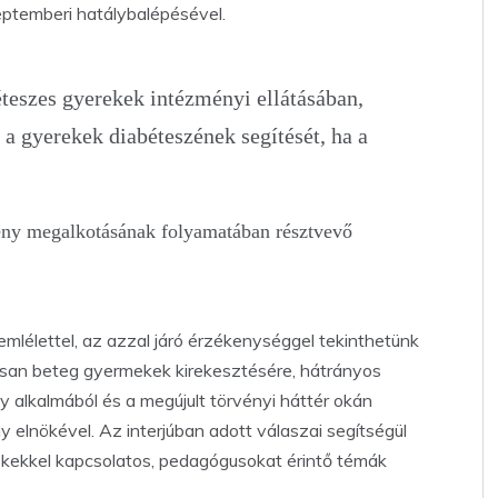
ptemberi hatálybalépésével.
teszes gyerekek intézményi ellátásában,
a gyerekek diabéteszének segítését, ha a
vény megalkotásának folyamatában résztvevő
emlélettel, az azzal járó érzékenységgel tekinthetünk
tósan beteg gyermekek kirekesztésére, hátrányos
 alkalmából és a megújult törvényi háttér okán
y elnökével. Az interjúban adott válaszai segítségül
ekekkel kapcsolatos, pedagógusokat érintő témák