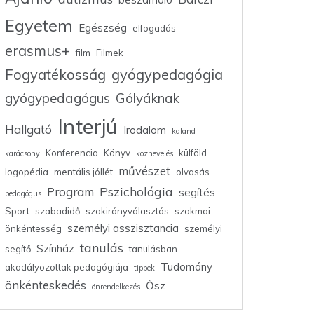
Egyetem
Egészség
elfogadás
erasmus+
film
Filmek
Fogyatékosság
gyógypedagógia
gyógypedagógus
Gólyáknak
Interjú
Hallgató
Irodalom
kaland
Konferencia
Könyv
külföld
karácsony
köznevelés
művészet
logopédia
mentális jóllét
olvasás
Pszichológia
Program
segítés
pedagógus
Sport
szabadidő
szakirányválasztás
szakmai
személyi asszisztancia
önkéntesség
személyi
tanulás
Színház
segítő
tanulásban
Tudomány
akadályozottak pedagógiája
tippek
önkénteskedés
Ősz
önrendelkezés