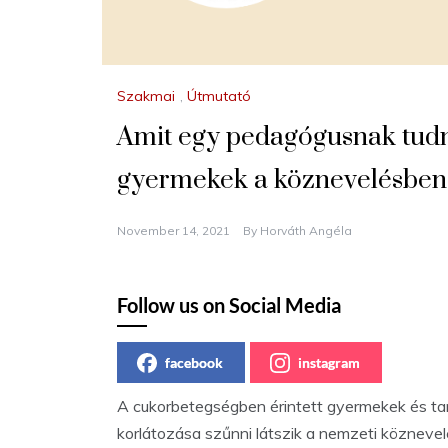
Szakmai
,
Útmutató
Amit egy pedagógusnak tudni
gyermekek a köznevelésben
November 14, 2021
By
Horváth Angéla
Follow us on Social Media
facebook
instagram
A cukorbetegségben érintett gyermekek és ta
korlátozása szűnni látszik a nemzeti köznevel