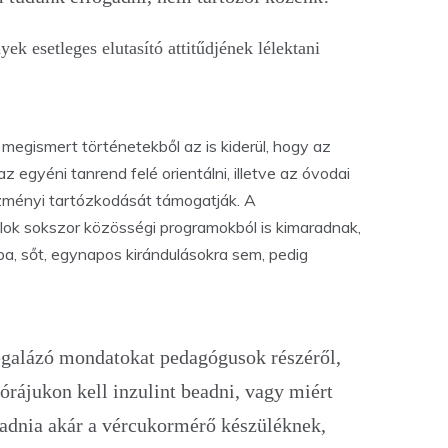
yek esetleges elutasító attitűdjének lélektani
 megismert történetekből az is kiderül, hogy az
 egyéni tanrend felé orientálni, illetve az óvodai
zményi tartózkodását támogatják. A
lok sokszor közösségi programokból is kimaradnak,
ba, sőt, egynapos kirándulásokra sem, pedig
galázó mondatokat pedagógusok részéről,
órájukon kell inzulint beadni, vagy miért
 adnia akár a vércukormérő készüléknek,