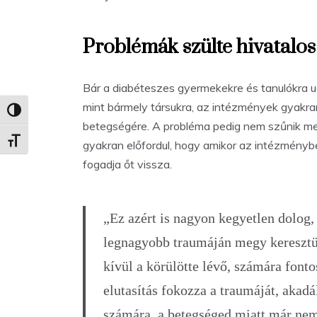
Problémák szülte hivatalo
Bár a diabéteszes gyermekekre és tanulókra 
mint bármely társukra, az intézmények gyakran
Nagy kontraszt váltása
betegségére. A probléma pedig nem szűnik meg 
Betűméret váltása
gyakran előfordul, hogy amikor az intézményb
fogadja őt vissza.
„Ez azért is nagyon kegyetlen dolog, 
legnagyobb traumáján megy keresztül
kívül a körülötte lévő, számára fonto
elutasítás fokozza a traumáját, akadá
számára, a betegséged miatt már nem