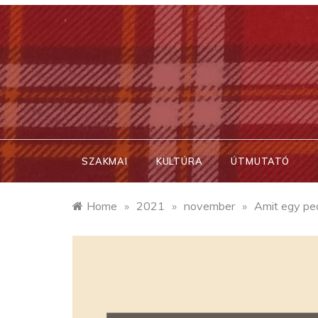
Skip
to
content
SZAKMAI
KULTÚRA
ÚTMUTATÓ
Home
»
2021
»
november
»
Amit egy pe