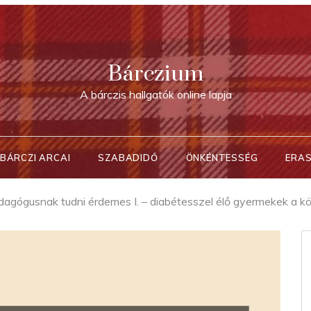
Bárczium
A bárczis hallgatók online lapja
BÁRCZI ARCAI
SZABADIDŐ
ÖNKÉNTESSÉG
ERA
dagógusnak tudni érdemes I. – diabétesszel élő gyermekek a 