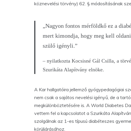
köznevelési törvény) 62. § módosításának sze
„Nagyon fontos mérföldkő ez a diabé
mert kimondja, hogy meg kell oldani 
szülő igényli.”
– nyilatkozta Kocsisné Gál Csilla, a tör
Szurikáta Alapítvány elnöke.
A Kar hallgatóira jellemző gyógypedagógiai sz
nem csak a sajátos nevelési igényű, de a tar
megkülönböztetésére is. A World Diabetes Day
vettem fel a kapcsolatot a Szurikáta Alapítván
szolgálnak az 1-es típusú diabéteszes gyerm
körüljárásához.