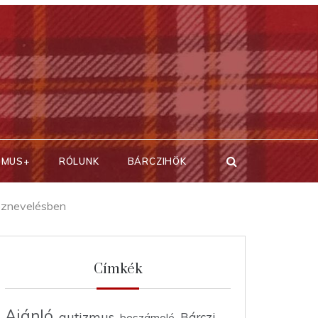
SMUS+
RÓLUNK
BÁRCZIHÖK
köznevelésben
Címkék
Ajánló
autizmus
Bárczi
beszámoló