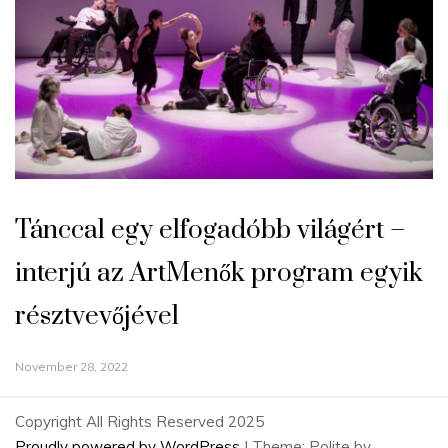
Tánccal egy elfogadóbb világért –
interjú az ArtMenők program egyik
résztvevőjével
November 28, 2022
Copyright All Rights Reserved 2025
Proudly powered by WordPress
|
Theme: Polite by