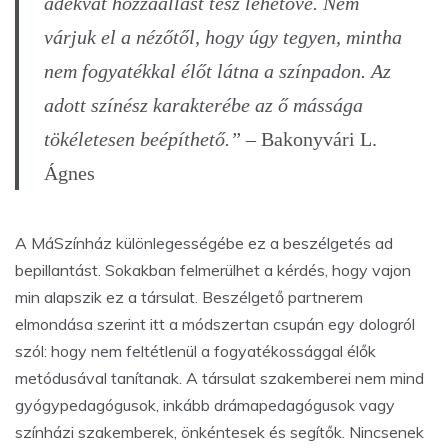
adekvát hozzáállást tesz lehetővé. Nem
várjuk el a nézőtől, hogy úgy tegyen, mintha
nem fogyatékkal élőt látna a színpadon. Az
adott színész karakterébe az ő mássága
tökéletesen beépíthető.”
– Bakonyvári L.
Ágnes
A MáSzínház különlegességébe ez a beszélgetés ad
bepillantást. Sokakban felmerülhet a kérdés, hogy vajon
min alapszik ez a társulat. Beszélgető partnerem
elmondása szerint itt a módszertan csupán egy dologról
szól: hogy nem feltétlenül a fogyatékossággal élők
metódusával tanítanak. A társulat szakemberei nem mind
gyógypedagógusok, inkább drámapedagógusok vagy
színházi szakemberek, önkéntesek és segítők. Nincsenek