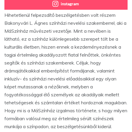
instagram
Hihetetlenül felpezsdítő beszélgetésben volt részem
Bakonyvári L. Ágnes színházi nevelési szakemberrel, aki a
MáSzínház művészeti vezetője. Mint a nevében is
látható, ez a színház különlegesebb szerepet tölt be a
kulturális életben, hiszen ennek a kezdeményezésnek a
tagjai értelmileg akadályozott fiatal felnőttek, önkéntes
segítők és színházi szakemberek. Céljuk, hogy
drámajátékaikkal emberépítést formáljanak, valamint
inkluzív- és színházi nevelési előadásaikkal egy olyan
képet mutassanak a nézőknek, melyben a
fogyatékossággal élő személyek az akadályaik mellett
tehetségesek és számtalan értéket hordoznak magukban.
Hogy mi is a MáSzínház izgalmas története, s hogy milyen
formában valósul meg az értelmileg sérült színészek
munkája a színpadon, az beszélgetésünkből kiderül.