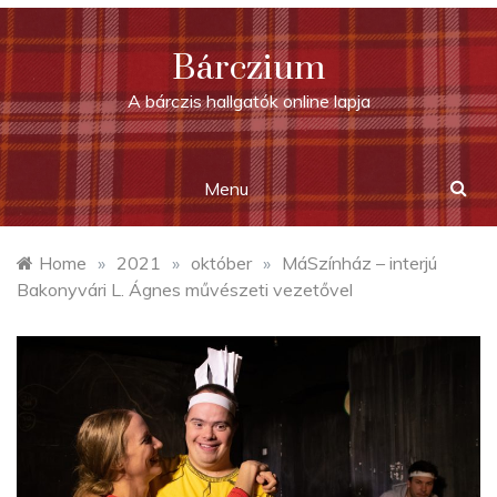
Skip
to
Bárczium
content
A bárczis hallgatók online lapja
Menu
Home
»
2021
»
október
»
MáSzínház – interjú
Bakonyvári L. Ágnes művészeti vezetővel