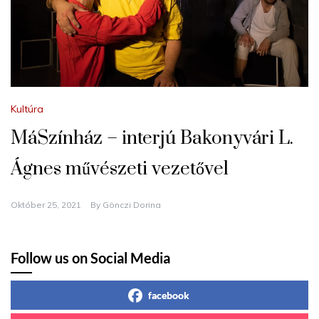
Kultúra
MáSzínház – interjú Bakonyvári L.
Ágnes művészeti vezetővel
Október 25, 2021
By
Gönczi Dorina
Follow us on Social Media
facebook