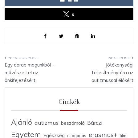
x
Bejegyzés
Egy darab magunkból –
Jótékonysági
navigáció
művészettel az
Teljesítménytúra az
önkifejezésért
autizmussal élőkért
Címkék
Ajánló
autizmus
Bárczi
beszámoló
Egyetem
erasmus+
Egészség
elfogadás
film