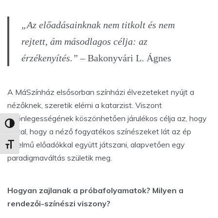
„Az előadásainknak nem titkolt és nem
rejtett, ám másodlagos célja: az
érzékenyítés.”
– Bakonyvári L. Ágnes
A MáSzínház elsősorban színházi élvezeteket nyújt a
nézőknek, szeretik elérni a katarzist. Viszont
különlegességének köszönhetően járulékos célja az, hogy
Nagy kontraszt váltása
azzal, hogy a néző fogyatékos színészeket lát az ép
értelmű előadókkal együtt játszani, alapvetően egy
Betűméret váltása
paradigmaváltás születik meg.
Hogyan zajlanak a próbafolyamatok? Milyen a
rendezői-színészi viszony?