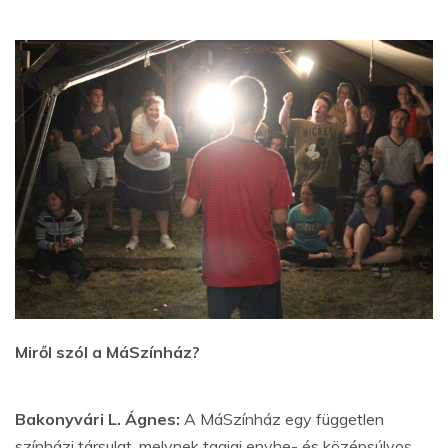
Miről szól a MáSzínház?
Bakonyvári L. Ágnes:
A MáSzínház egy független
színházi társulat, melynek tagjai enyhe- és középsúlyos