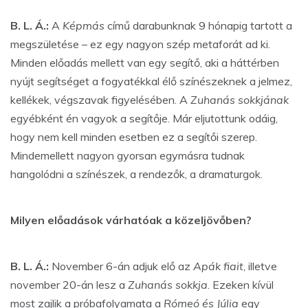
B. L. Á.:
A
Képmás
című darabunknak 9 hónapig tartott a
megszületése – ez egy nagyon szép metaforát ad ki.
Minden előadás mellett van egy segítő, aki a háttérben
nyújt segítséget a fogyatékkal élő színészeknek a jelmez,
kellékek, végszavak figyelésében. A
Zuhanás sokkjának
egyébként én vagyok a segítője. Már eljutottunk odáig,
hogy nem kell minden esetben ez a segítői szerep.
Mindemellett nagyon gyorsan egymásra tudnak
hangolódni a színészek, a rendezők, a dramaturgok.
Milyen előadások várhatóak a közeljövőben?
B. L. Á.:
November 6-án adjuk elő az
Apák fiait
, illetve
november 20-án lesz a
Zuhanás sokkja
. Ezeken kívül
most zajlik a próbafolyamata a
Rómeó és Júlia
egy