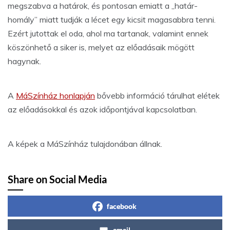
megszabva a határok, és pontosan emiatt a „határ-
homály” miatt tudják a lécet egy kicsit magasabbra tenni.
Ezért jutottak el oda, ahol ma tartanak, valamint ennek
köszönhető a siker is, melyet az előadásaik mögött
hagynak.
A
MáSzínház honlapján
bővebb információ tárulhat elétek
az előadásokkal és azok időpontjával kapcsolatban.
A képek a MáSzínház tulajdonában állnak.
Share on Social Media
facebook
email