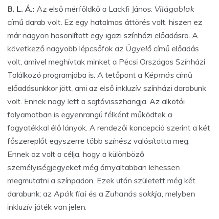
B. L. Á.:
Az első mérföldkő a Lackfi János:
Világablak
című darab volt. Ez egy hatalmas áttörés volt, hiszen ez
már nagyon hasonlított egy igazi színházi előadásra. A
következő nagyobb lépcsőfok az
Ügyelő
című előadás
volt, amivel meghívtak minket a Pécsi Országos Színházi
Találkozó programjába is. A tetőpont a
Képmás
című
előadásunkkor jött, ami az első inkluzív színházi darabunk
volt. Ennek nagy lett a sajtóvisszhangja. Az alkotói
folyamatban is egyenrangú félként működtek a
fogyatékkal élő lányok. A rendezői koncepció szerint a két
főszereplőt egyszerre több színész valósította meg.
Ennek az volt a célja, hogy a különböző
személyiségjegyeket még árnyaltabban lehessen
megmutatni a színpadon. Ezek után született még két
darabunk: az
Apák fiai
és a
Zuhanás sokkja
, melyben
inkluzív játék van jelen.