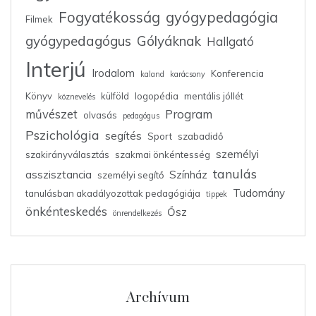
Fogyatékosság
gyógypedagógia
Filmek
gyógypedagógus
Gólyáknak
Hallgató
Interjú
Irodalom
Konferencia
kaland
karácsony
Könyv
külföld
logopédia
mentális jóllét
köznevelés
művészet
Program
olvasás
pedagógus
Pszichológia
segítés
Sport
szabadidő
személyi
szakirányválasztás
szakmai önkéntesség
tanulás
asszisztancia
Színház
személyi segítő
Tudomány
tanulásban akadályozottak pedagógiája
tippek
önkénteskedés
Ősz
önrendelkezés
Archívum