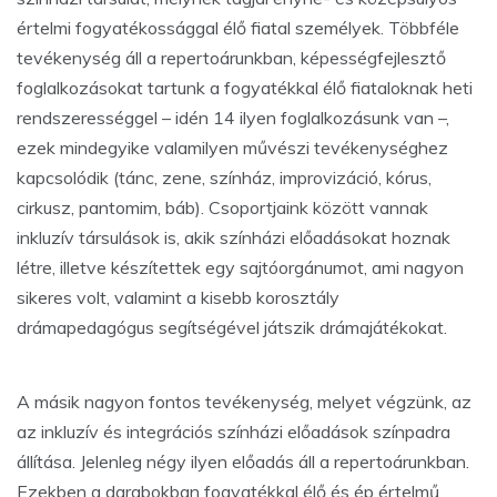
értelmi fogyatékossággal élő fiatal személyek. Többféle
tevékenység áll a repertoárunkban, képességfejlesztő
foglalkozásokat tartunk a fogyatékkal élő fiataloknak heti
rendszerességgel – idén 14 ilyen foglalkozásunk van –,
ezek mindegyike valamilyen művészi tevékenységhez
kapcsolódik (tánc, zene, színház, improvizáció, kórus,
cirkusz, pantomim, báb). Csoportjaink között vannak
inkluzív társulások is, akik színházi előadásokat hoznak
létre, illetve készítettek egy sajtóorgánumot, ami nagyon
sikeres volt, valamint a kisebb korosztály
drámapedagógus segítségével játszik drámajátékokat.
A másik nagyon fontos tevékenység, melyet végzünk, az
az inkluzív és integrációs színházi előadások színpadra
állítása. Jelenleg négy ilyen előadás áll a repertoárunkban.
Ezekben a darabokban fogyatékkal élő és ép értelmű