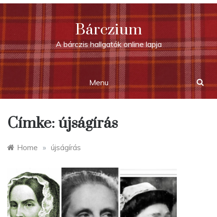
Skip
to
Bárczium
content
A bárczis hallgatók online lapja
Menu
Címke:
újságírás
Home
»
újságírás