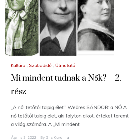
Kultúra
,
Szabadidő
,
Útmutató
Mi mindent tudnak a Nők? – 2.
rész
„A nő: tetőtől talpig élet.” Weöres SÁNDOR: a NŐ A
nő tetőtől talpig élet, aki folyton alkot, értéket teremt
a világ számára. A „Mi mindent
Április 3, 2022
By
Gris Karolina