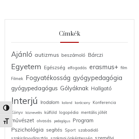
Címkék
Ajánló
autizmus
Bárczi
beszámoló
Egyetem
erasmus+
Egészség
elfogadás
film
Fogyatékosság
gyógypedagógia
Filmek
gyógypedagógus
Gólyáknak
Hallgató
Interjú
Irodalom
Konferencia
kaland
karácsony
Nagy kontraszt váltása
Könyv
külföld
logopédia
mentális jóllét
köznevelés
művészet
Program
olvasás
pedagógus
Betűméret váltása
Pszichológia
segítés
Sport
szabadidő
személyi
szakirányválasztás
szakmai önkéntesség