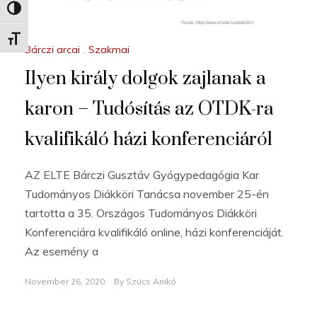
Nagy kontraszt váltása
Betűméret váltása
Bárczi arcai
,
Szakmai
Ilyen király dolgok zajlanak a
karon – Tudósítás az OTDK-ra
kvalifikáló házi konferenciáról
AZ ELTE Bárczi Gusztáv Gyógypedagógia Kar
Tudományos Diákköri Tanácsa november 25-én
tartotta a 35. Országos Tudományos Diákköri
Konferenciára kvalifikáló online, házi konferenciáját.
Az esemény a
November 26, 2020
By
Szücs Anikó