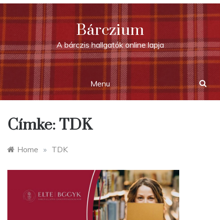
Skip
to
Bárczium
content
A bárczis hallgatók online lapja
Menu
Címke:
TDK
Home
»
TDK