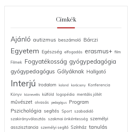
Címkék
Ajánló
autizmus
Bárczi
beszámoló
Egyetem
erasmus+
Egészség
elfogadás
film
Fogyatékosság
gyógypedagógia
Filmek
gyógypedagógus
Gólyáknak
Hallgató
Interjú
Irodalom
Konferencia
kaland
karácsony
Könyv
külföld
logopédia
mentális jóllét
köznevelés
művészet
Program
olvasás
pedagógus
Pszichológia
segítés
Sport
szabadidő
személyi
szakirányválasztás
szakmai önkéntesség
tanulás
asszisztancia
Színház
személyi segítő