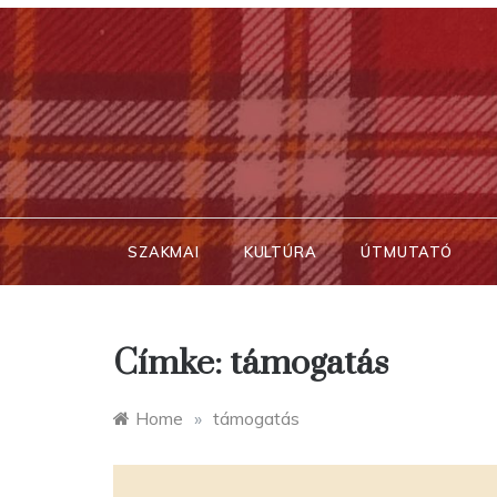
Skip
to
content
SZAKMAI
KULTÚRA
ÚTMUTATÓ
Címke:
támogatás
Home
»
támogatás