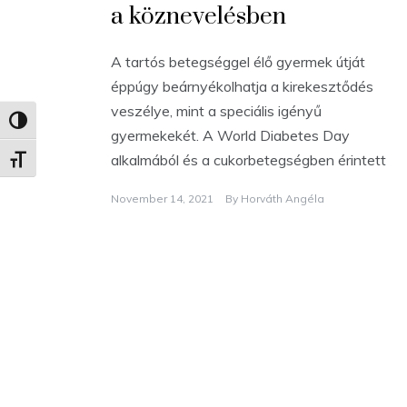
a köznevelésben
A tartós betegséggel élő gyermek útját
éppúgy beárnyékolhatja a kirekesztődés
veszélye, mint a speciális igényű
Nagy kontraszt váltása
gyermekekét. A World Diabetes Day
alkalmából és a cukorbetegségben érintett
Betűméret váltása
November 14, 2021
By
Horváth Angéla