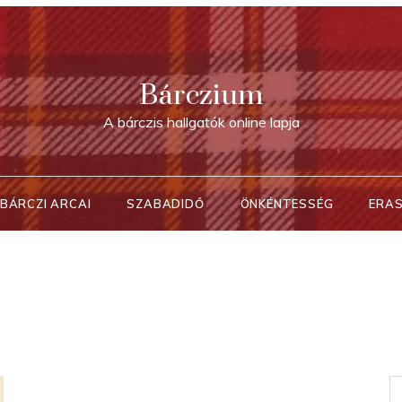
Bárczium
A bárczis hallgatók online lapja
BÁRCZI ARCAI
SZABADIDŐ
ÖNKÉNTESSÉG
ERA