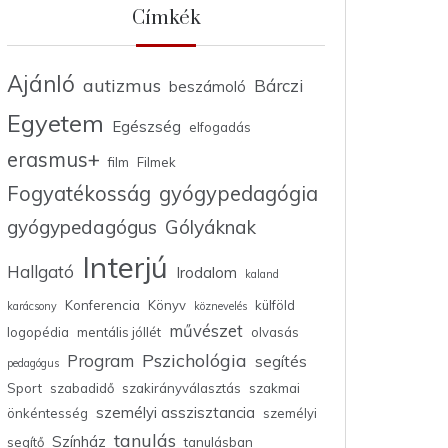
Címkék
Ajánló
autizmus
Bárczi
beszámoló
Egyetem
Egészség
elfogadás
erasmus+
film
Filmek
Fogyatékosság
gyógypedagógia
gyógypedagógus
Gólyáknak
Interjú
Hallgató
Irodalom
kaland
Konferencia
Könyv
külföld
karácsony
köznevelés
művészet
logopédia
mentális jóllét
olvasás
Pszichológia
Program
segítés
pedagógus
Sport
szabadidő
szakirányválasztás
szakmai
személyi asszisztancia
önkéntesség
személyi
tanulás
Színház
segítő
tanulásban