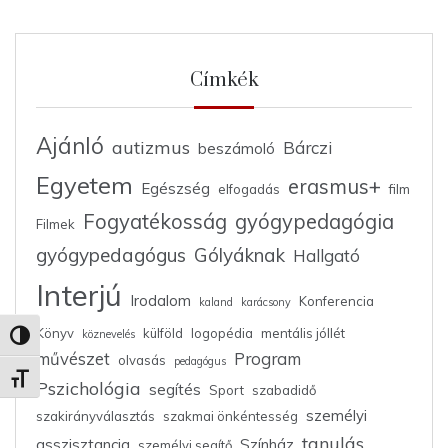
Címkék
Ajánló
autizmus
Bárczi
beszámoló
Egyetem
erasmus+
Egészség
elfogadás
film
Fogyatékosság
gyógypedagógia
Filmek
gyógypedagógus
Gólyáknak
Hallgató
Interjú
Irodalom
Konferencia
kaland
karácsony
Könyv
külföld
logopédia
mentális jóllét
köznevelés
Nagy kontraszt váltása
művészet
Program
olvasás
pedagógus
Betűméret váltása
Pszichológia
segítés
Sport
szabadidő
személyi
szakirányválasztás
szakmai önkéntesség
tanulás
asszisztancia
Színház
személyi segítő