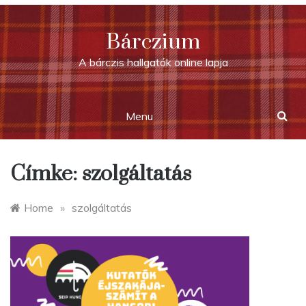
Skip
to
Bárczium
content
A bárczis hallgatók online lapja
Menu
Címke:
szolgáltatás
Home
»
szolgáltatás