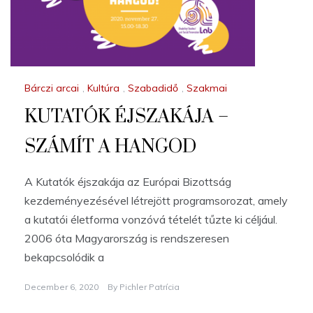
Bárczi arcai
,
Kultúra
,
Szabadidő
,
Szakmai
KUTATÓK ÉJSZAKÁJA –
SZÁMÍT A HANGOD
A Kutatók éjszakája az Európai Bizottság
kezdeményezésével létrejött programsorozat, amely
a kutatói életforma vonzóvá tételét tűzte ki céljául.
2006 óta Magyarország is rendszeresen
bekapcsolódik a
December 6, 2020
By
Pichler Patrícia