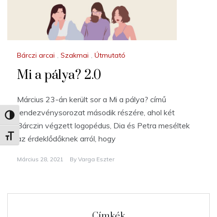
Bárczi arcai
,
Szakmai
,
Útmutató
Mi a pálya? 2.0
Március 23-án került sor a Mi a pálya? című
rendezvénysorozat második részére, ahol két
Nagy kontraszt váltása
Bárczin végzett logopédus, Dia és Petra meséltek
Betűméret váltása
az érdeklődőknek arról, hogy
Március 28, 2021
By
Varga Eszter
Címkék