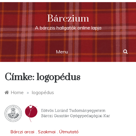
Skip
to
Bárczium
content
A bárczis hallgatók online lapja
Menu
Címke:
logopédus
Home
»
logopédus
Bárczi arcai
,
Szakmai
,
Útmutató