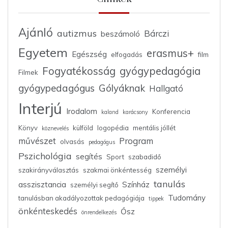
Ajánló
autizmus
Bárczi
beszámoló
Egyetem
erasmus+
Egészség
elfogadás
film
Fogyatékosság
gyógypedagógia
Filmek
gyógypedagógus
Gólyáknak
Hallgató
Interjú
Irodalom
Konferencia
kaland
karácsony
Könyv
külföld
logopédia
mentális jóllét
köznevelés
művészet
Program
olvasás
pedagógus
Pszichológia
segítés
Sport
szabadidő
személyi
szakirányválasztás
szakmai önkéntesség
tanulás
asszisztancia
Színház
személyi segítő
Tudomány
tanulásban akadályozottak pedagógiája
tippek
önkénteskedés
Ősz
önrendelkezés