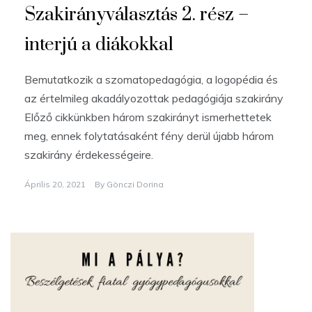
Szakirányválasztás 2. rész –
interjú a diákokkal
Bemutatkozik a szomatopedagógia, a logopédia és
az értelmileg akadályozottak pedagógiája szakirány
Előző cikkünkben három szakirányt ismerhettetek
meg, ennek folytatásaként fény derül újabb három
szakirány érdekességeire.
Április 20, 2021
By
Gönczi Dorina