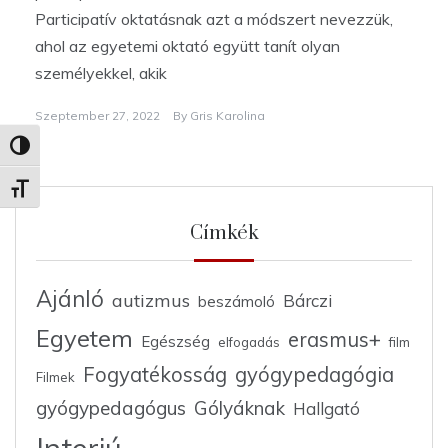
Participatív oktatásnak azt a módszert nevezzük,
ahol az egyetemi oktató együtt tanít olyan
személyekkel, akik
Szeptember 27, 2022
By
Gris Karolina
Nagy kontraszt váltása
Betűméret váltása
Címkék
Ajánló
autizmus
Bárczi
beszámoló
Egyetem
erasmus+
Egészség
elfogadás
film
Fogyatékosság
gyógypedagógia
Filmek
gyógypedagógus
Gólyáknak
Hallgató