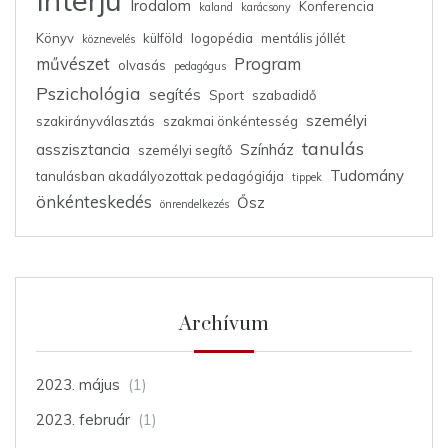
Interjú
Irodalom
Konferencia
kaland
karácsony
Könyv
külföld
logopédia
mentális jóllét
köznevelés
művészet
Program
olvasás
pedagógus
Pszichológia
segítés
Sport
szabadidő
személyi
szakirányválasztás
szakmai önkéntesség
tanulás
asszisztancia
Színház
személyi segítő
Tudomány
tanulásban akadályozottak pedagógiája
tippek
önkénteskedés
Ősz
önrendelkezés
Archívum
2023. május
(1)
2023. február
(1)