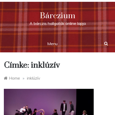
Skip
to
Bárczium
content
A bárczis hallgatók online lapja
Menu
Címke:
inklúzív
Home
»
inklúzív