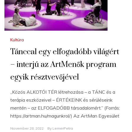
Kultúra
Tánccal egy elfogadóbb világért
– interjú az ArtMenők program
egyik résztvevőjével
„Közös ALKOTÓI TÉR létrehozása – a TÁNC és a
terápia eszközeivel – ÉRTÉKEINK és sérüléseink
mentén – az ELFOGADÓBB társadalomért.” (Forrás:
https://artman.hu/magunkrol/) Az ArtMan Egyesület
November 28, 2022
By
LernerPetra