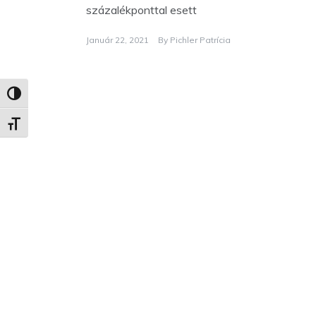
százalékponttal esett
Január 22, 2021
By
Pichler Patrícia
Nagy kontraszt váltása
Betűméret váltása