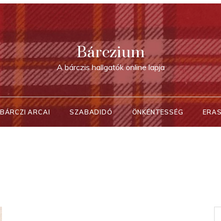
Bárczium
A bárczis hallgatók online lapja
BÁRCZI ARCAI
SZABADIDŐ
ÖNKÉNTESSÉG
ERA