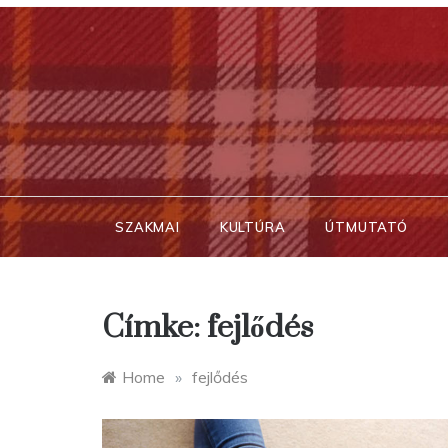
Skip
to
content
SZAKMAI
KULTÚRA
ÚTMUTATÓ
Címke:
fejlődés
Home
»
fejlődés