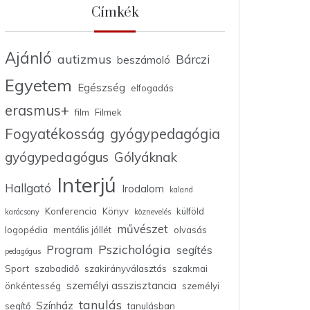
Címkék
Ajánló
autizmus
Bárczi
beszámoló
Egyetem
Egészség
elfogadás
erasmus+
film
Filmek
Fogyatékosság
gyógypedagógia
gyógypedagógus
Gólyáknak
Interjú
Hallgató
Irodalom
kaland
Konferencia
Könyv
külföld
karácsony
köznevelés
művészet
logopédia
mentális jóllét
olvasás
Pszichológia
Program
segítés
pedagógus
Sport
szabadidő
szakirányválasztás
szakmai
személyi asszisztancia
önkéntesség
személyi
tanulás
Színház
segítő
tanulásban