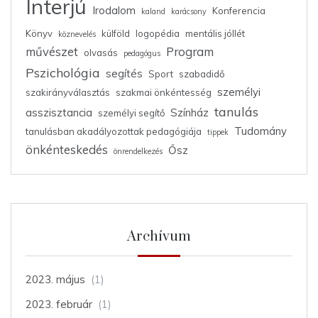
Interjú
Irodalom
Konferencia
kaland
karácsony
Könyv
külföld
logopédia
mentális jóllét
köznevelés
művészet
Program
olvasás
pedagógus
Pszichológia
segítés
Sport
szabadidő
személyi
szakirányválasztás
szakmai önkéntesség
tanulás
asszisztancia
Színház
személyi segítő
Tudomány
tanulásban akadályozottak pedagógiája
tippek
önkénteskedés
Ősz
önrendelkezés
Archívum
2023. május
(1)
2023. február
(1)