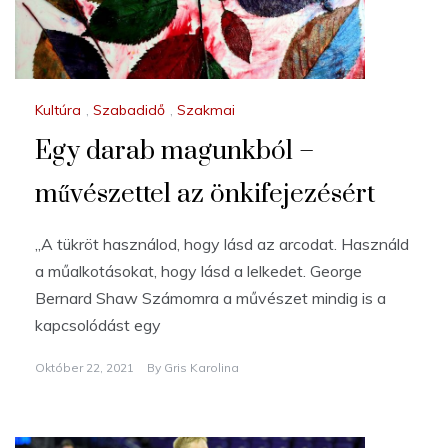
Kultúra
,
Szabadidő
,
Szakmai
Egy darab magunkból –
művészettel az önkifejezésért
„A tükröt használod, hogy lásd az arcodat. Használd
a műalkotásokat, hogy lásd a lelkedet. George
Bernard Shaw Számomra a művészet mindig is a
kapcsolódást egy
Október 22, 2021
By
Gris Karolina