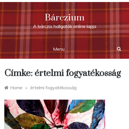
Skip
to
Bárczium
content
A bárczis hallgatók online lapja
Menu
Címke:
értelmi fogyatékosság
Home
»
értelmi fogyatékosság