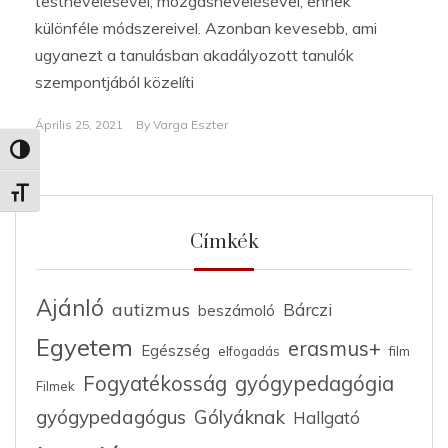
testnevelésével, mozgásnevelésével, ennek
különféle módszereivel. Azonban kevesebb, ami
ugyanezt a tanulásban akadályozott tanulók
szempontjából közelíti
Április 25, 2021
By
Varga Eszter
Nagy kontraszt váltása
Betűméret váltása
Címkék
Ajánló
autizmus
Bárczi
beszámoló
Egyetem
erasmus+
Egészség
elfogadás
film
Fogyatékosság
gyógypedagógia
Filmek
gyógypedagógus
Gólyáknak
Hallgató