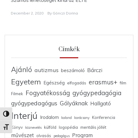
Számos lehetőséget kínál az ELTE
December 2, 2020
By
Gönczi Dorina
Címkék
Ajánló
autizmus
Bárczi
beszámoló
Egyetem
erasmus+
Egészség
elfogadás
film
Fogyatékosság
gyógypedagógia
Filmek
gyógypedagógus
Gólyáknak
Hallgató
Interjú
Nagy kontraszt váltása
Irodalom
Konferencia
kaland
karácsony
Könyv
külföld
logopédia
mentális jóllét
Betűméret váltása
köznevelés
művészet
Program
olvasás
pedagógus