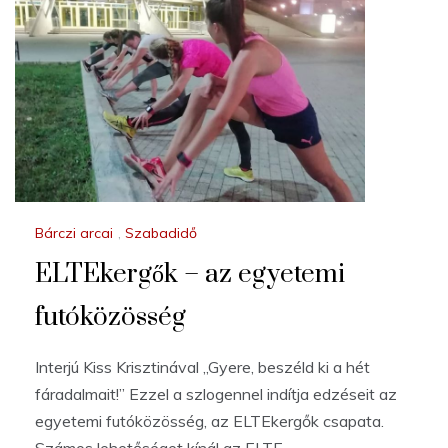
Bárczi arcai
,
Szabadidő
ELTEkergők – az egyetemi
futóközösség
Interjú Kiss Krisztinával „Gyere, beszéld ki a hét
fáradalmait!” Ezzel a szlogennel indítja edzéseit az
egyetemi futóközösség, az ELTEkergők csapata.