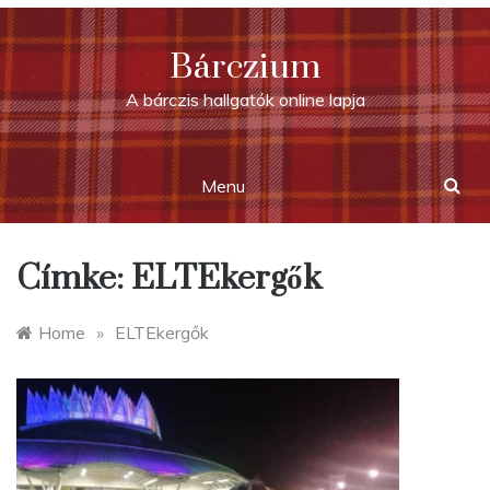
Skip
to
Bárczium
content
A bárczis hallgatók online lapja
Menu
Címke:
ELTEkergők
Home
»
ELTEkergők