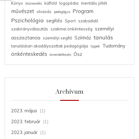
Könyv
külföld
logopédia
mentális jóllét
köznevelés
művészet
Program
olvasás
pedagógus
Pszichológia
segítés
Sport
szabadidő
személyi
szakirányválasztás
szakmai önkéntesség
tanulás
asszisztancia
Színház
személyi segítő
Tudomány
tanulásban akadályozottak pedagógiája
tippek
önkénteskedés
Ősz
önrendelkezés
Archívum
2023. május
(1)
2023. február
(1)
2023. január
(1)