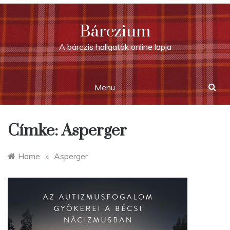
Skip
to
Bárczium
content
A bárczis hallgatók online lapja
Menu
Címke:
Asperger
Home
»
Asperger