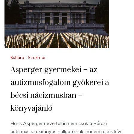
Kultúra
,
Szakmai
Asperger gyermekei – az
autizmusfogalom gyökerei a
bécsi nácizmusban –
könyvajánló
Hans Asperger neve talán nem csak a Bárczi
autizmus szakirányos hallgatóinak, hanem rajtuk kívül