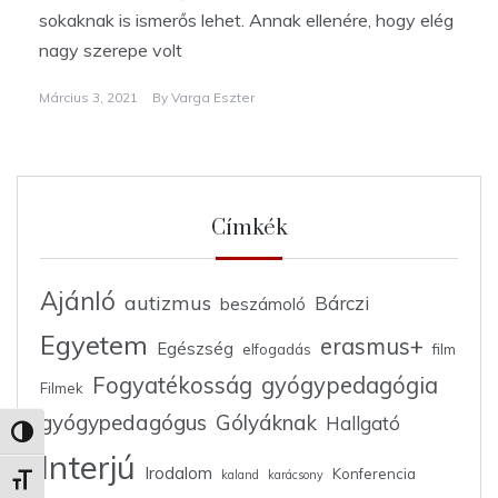
sokaknak is ismerős lehet. Annak ellenére, hogy elég
nagy szerepe volt
Március 3, 2021
By
Varga Eszter
Címkék
Ajánló
autizmus
Bárczi
beszámoló
Egyetem
erasmus+
Egészség
elfogadás
film
Fogyatékosság
gyógypedagógia
Filmek
gyógypedagógus
Gólyáknak
Hallgató
Nagy kontraszt váltása
Interjú
Irodalom
Konferencia
kaland
karácsony
Betűméret váltása