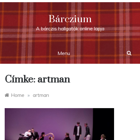
Skip
to
Bárczium
content
A bárczis hallgatók online lapja
Menu
Címke:
artman
Home
»
artman