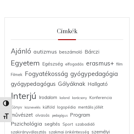
Címkék
Ajánló
autizmus
Bárczi
beszámoló
Egyetem
erasmus+
Egészség
elfogadás
film
Fogyatékosság
gyógypedagógia
Filmek
gyógypedagógus
Gólyáknak
Hallgató
Interjú
Irodalom
Konferencia
kaland
karácsony
Nagy kontraszt váltása
Könyv
külföld
logopédia
mentális jóllét
köznevelés
művészet
Program
olvasás
pedagógus
Betűméret váltása
Pszichológia
segítés
Sport
szabadidő
személyi
szakirányválasztás
szakmai önkéntesség