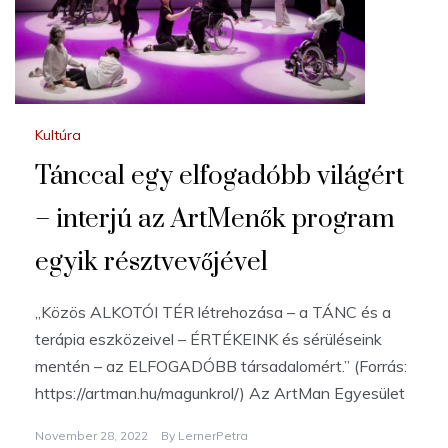
Kultúra
Tánccal egy elfogadóbb világért
– interjú az ArtMenők program
egyik résztvevőjével
„Közös ALKOTÓI TÉR létrehozása – a TÁNC és a
terápia eszközeivel – ÉRTÉKEINK és sérüléseink
mentén – az ELFOGADÓBB társadalomért.” (Forrás:
https://artman.hu/magunkrol/) Az ArtMan Egyesület
November 28, 2022
By
LernerPetra