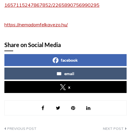
1657115247867852/2265890756990295
https://nemadomfelkavezo.hu/
Share on Social Media
facebook
email
x