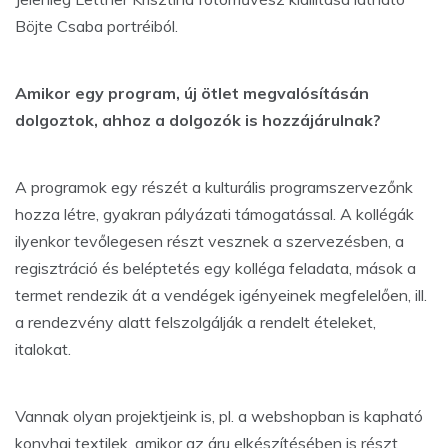
Böjte Csaba portréiból.
Amikor egy program, új ötlet megvalósításán
dolgoztok, ahhoz a dolgozók is hozzájárulnak?
A programok egy részét a kulturális programszervezőnk
hozza létre, gyakran pályázati támogatással. A kollégák
ilyenkor tevőlegesen részt vesznek a szervezésben, a
regisztráció és beléptetés egy kolléga feladata, mások a
termet rendezik át a vendégek igényeinek megfelelően, ill.
a rendezvény alatt felszolgálják a rendelt ételeket,
italokat.
Vannak olyan projektjeink is, pl. a webshopban is kapható
konyhai textilek, amikor az áru elkészítésében is részt