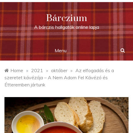
Skip
to
Bárczium
content
A bárczis hallgatók online lapja
Menu
Home
»
2021
»
október
»
Az elfogadás és a
szeretet kávézója – A Nem Adom Fel Kávézó és
Étteremben jártunk