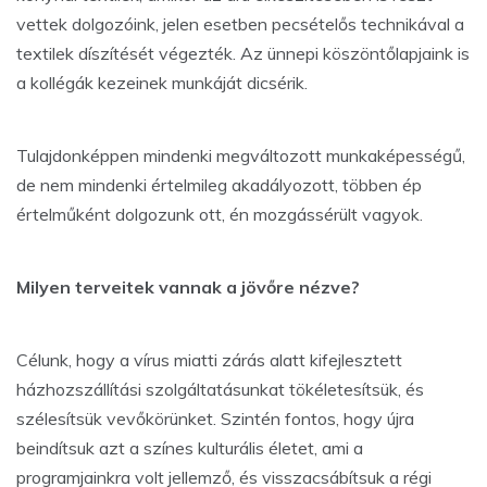
vettek dolgozóink, jelen esetben pecsételős technikával a
textilek díszítését végezték. Az ünnepi köszöntőlapjaink is
a kollégák kezeinek munkáját dicsérik.
Tulajdonképpen mindenki megváltozott munkaképességű,
de nem mindenki értelmileg akadályozott, többen ép
értelműként dolgozunk ott, én mozgássérült vagyok.
Milyen terveitek vannak a jövőre nézve?
Célunk, hogy a vírus miatti zárás alatt kifejlesztett
házhozszállítási szolgáltatásunkat tökéletesítsük, és
szélesítsük vevőkörünket. Szintén fontos, hogy újra
beindítsuk azt a színes kulturális életet, ami a
programjainkra volt jellemző, és visszacsábítsuk a régi