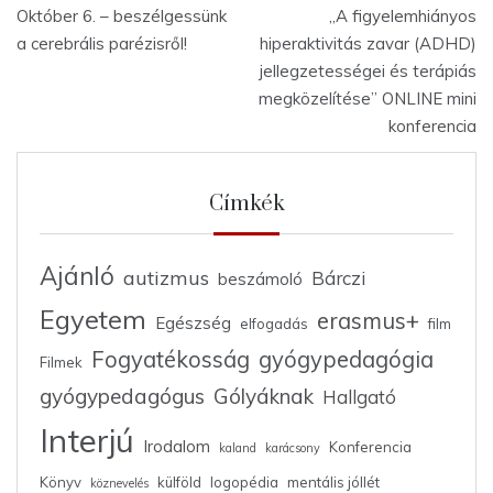
Bejegyzés
Október 6. – beszélgessünk
„A figyelemhiányos
navigáció
a cerebrális parézisről!
hiperaktivitás zavar (ADHD)
jellegzetességei és terápiás
megközelítése” ONLINE mini
konferencia
Címkék
Ajánló
autizmus
Bárczi
beszámoló
Egyetem
erasmus+
Egészség
elfogadás
film
Fogyatékosság
gyógypedagógia
Filmek
gyógypedagógus
Gólyáknak
Hallgató
Interjú
Irodalom
Konferencia
kaland
karácsony
Könyv
külföld
logopédia
mentális jóllét
köznevelés