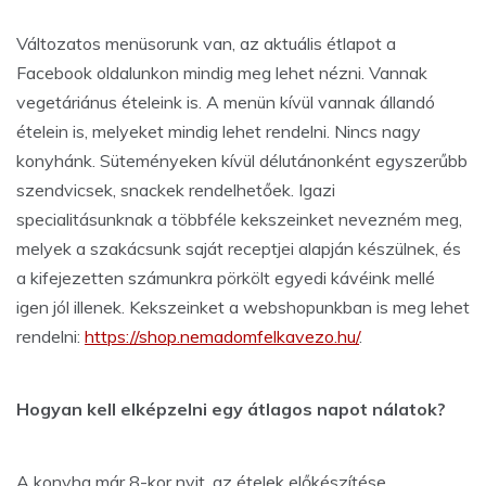
Változatos menüsorunk van, az aktuális étlapot a
Facebook oldalunkon mindig meg lehet nézni. Vannak
vegetáriánus ételeink is. A menün kívül vannak állandó
ételein is, melyeket mindig lehet rendelni. Nincs nagy
konyhánk. Süteményeken kívül délutánonként egyszerűbb
szendvicsek, snackek rendelhetőek. Igazi
specialitásunknak a többféle kekszeinket nevezném meg,
melyek a szakácsunk saját receptjei alapján készülnek, és
a kifejezetten számunkra pörkölt egyedi kávéink mellé
igen jól illenek. Kekszeinket a webshopunkban is meg lehet
rendelni:
https://shop.nemadomfelkavezo.hu/
.
Hogyan kell elképzelni egy átlagos napot nálatok?
A konyha már 8-kor nyit, az ételek előkészítése,