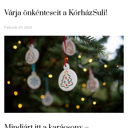
Várja önkénteseit a KórházSuli!
Február 20, 2023
Mindjárt itt a karácsony –