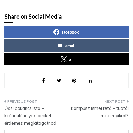
Share on Social Media
facebook
email
x
Bejegyzés
Őszi bakancslista –
Kampusz ismertető – tudtál
navigáció
kirándulóhelyek, amiket
mindegyikről?
érdemes meglátogatnod