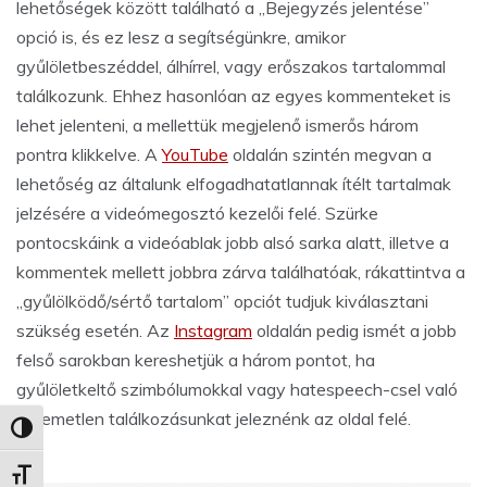
lehetőségek között található a „Bejegyzés jelentése”
opció is, és ez lesz a segítségünkre, amikor
gyűlöletbeszéddel, álhírrel, vagy erőszakos tartalommal
találkozunk. Ehhez hasonlóan az egyes kommenteket is
lehet jelenteni, a mellettük megjelenő ismerős három
pontra klikkelve. A
YouTube
oldalán szintén megvan a
lehetőség az általunk elfogadhatatlannak ítélt tartalmak
jelzésére a videómegosztó kezelői felé. Szürke
pontocskáink a videóablak jobb alsó sarka alatt, illetve a
kommentek mellett jobbra zárva találhatóak, rákattintva a
„gyűlölködő/sértő tartalom” opciót tudjuk kiválasztani
szükség esetén. Az
Instagram
oldalán pedig ismét a jobb
felső sarokban kereshetjük a három pontot, ha
gyűlöletkeltő szimbólumokkal vagy hatespeech-csel való
kellemetlen találkozásunkat jeleznénk az oldal felé.
Nagy kontraszt váltása
Betűméret váltása