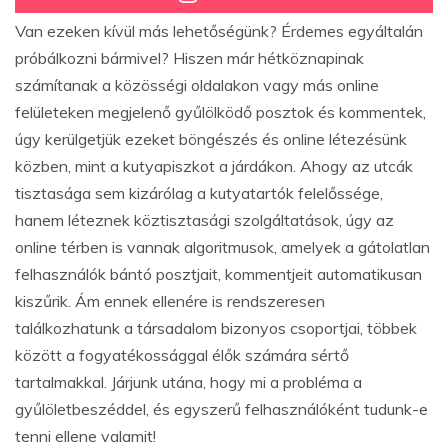
Van ezeken kívül más lehetőségünk? Érdemes egyáltalán
próbálkozni bármivel? Hiszen már hétköznapinak
számítanak a közösségi oldalakon vagy más online
felületeken megjelenő gyűlölködő posztok és kommentek,
úgy kerülgetjük ezeket böngészés és online létezésünk
közben, mint a kutyapiszkot a járdákon. Ahogy az utcák
tisztasága sem kizárólag a kutyatartók felelőssége,
hanem léteznek köztisztasági szolgáltatások, úgy az
online térben is vannak algoritmusok, amelyek a gátolatlan
felhasználók bántó posztjait, kommentjeit automatikusan
kiszűrik. Ám ennek ellenére is rendszeresen
találkozhatunk a társadalom bizonyos csoportjai, többek
között a fogyatékossággal élők számára sértő
tartalmakkal. Járjunk utána, hogy mi a probléma a
gyűlöletbeszéddel, és egyszerű felhasználóként tudunk-e
tenni ellene valamit!