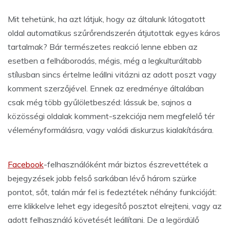
Mit tehetünk, ha azt látjuk, hogy az általunk látogatott
oldal automatikus szűrőrendszerén átjutottak egyes káros
tartalmak? Bár természetes reakció lenne ebben az
esetben a felháborodás, mégis, még a legkulturáltabb
stílusban sincs értelme leállni vitázni az adott poszt vagy
komment szerzőjével. Ennek az eredménye általában
csak még több gyűlöletbeszéd: lássuk be, sajnos a
közösségi oldalak komment-szekciója nem megfelelő tér
véleményformálásra, vagy valódi diskurzus kialakítására.
Facebook
-felhasználóként már biztos észrevettétek a
bejegyzések jobb felső sarkában lévő három szürke
pontot, sőt, talán már fel is fedeztétek néhány funkcióját:
erre klikkelve lehet egy idegesítő posztot elrejteni, vagy az
adott felhasználó követését leállítani. De a legördülő