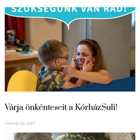
Várja önkénteseit a KórházSuli!
Február 20, 2023