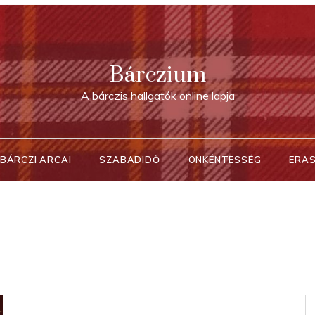
Bárczium
A bárczis hallgatók online lapja
BÁRCZI ARCAI
SZABADIDŐ
ÖNKÉNTESSÉG
ERA