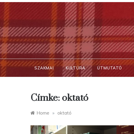
Skip
to
content
SZAKMAI
KULTÚRA
ÚTMUTATÓ
Címke:
oktató
Home
»
oktató