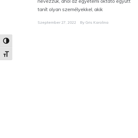
nevezzük, ahol az egyetemi oktató együtt
tanít olyan személyekkel, akik
Szeptember 27, 2022
By
Gris Karolina
Nagy kontraszt váltása
Betűméret váltása