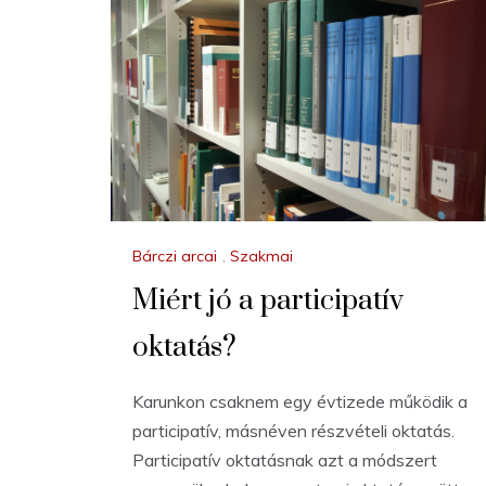
Bárczi arcai
,
Szakmai
Miért jó a participatív
oktatás?
Karunkon csaknem egy évtizede működik a
participatív, másnéven részvételi oktatás.
Participatív oktatásnak azt a módszert