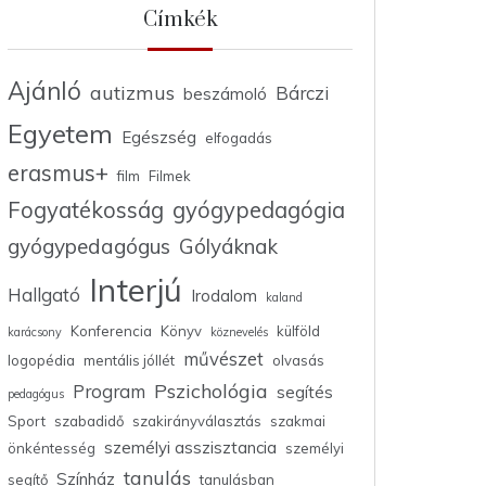
Címkék
Ajánló
autizmus
Bárczi
beszámoló
Egyetem
Egészség
elfogadás
erasmus+
film
Filmek
Fogyatékosság
gyógypedagógia
gyógypedagógus
Gólyáknak
Interjú
Hallgató
Irodalom
kaland
Konferencia
Könyv
külföld
karácsony
köznevelés
művészet
logopédia
mentális jóllét
olvasás
Pszichológia
Program
segítés
pedagógus
Sport
szabadidő
szakirányválasztás
szakmai
személyi asszisztancia
önkéntesség
személyi
tanulás
Színház
segítő
tanulásban