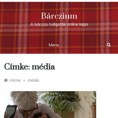
Skip
to
Bárczium
content
A bárczis hallgatók online lapja
Menu
Címke:
média
Home
»
média