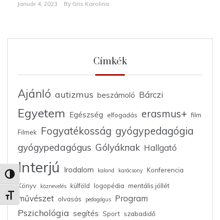
Január 4, 2023
By
Gris Karolina
Címkék
Ajánló
autizmus
Bárczi
beszámoló
Egyetem
erasmus+
Egészség
elfogadás
film
Fogyatékosság
gyógypedagógia
Filmek
gyógypedagógus
Gólyáknak
Hallgató
Interjú
Irodalom
Konferencia
kaland
karácsony
Nagy kontraszt váltása
Könyv
külföld
logopédia
mentális jóllét
köznevelés
Betűméret váltása
művészet
Program
olvasás
pedagógus
Pszichológia
segítés
Sport
szabadidő