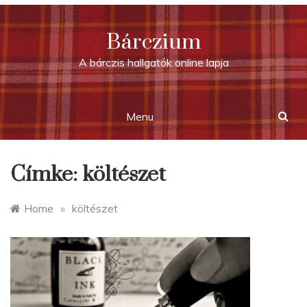
Skip
to
Bárczium
content
A bárczis hallgatók online lapja
Menu
Címke:
költészet
Home
»
költészet