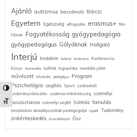
Ajánló
autizmus
Bárczi
beszámoló
Egyetem
erasmus+
Egészség
elfogadás
film
Fogyatékosság
gyógypedagógia
Filmek
gyógypedagógus
Gólyáknak
Hallgató
Interjú
Irodalom
Konferencia
kaland
karácsony
Könyv
külföld
logopédia
mentális jóllét
köznevelés
művészet
Program
olvasás
pedagógus
Pszichológia
segítés
Sport
szabadidő
Nagy kontraszt váltása
személyi
szakirányválasztás
szakmai önkéntesség
tanulás
asszisztancia
Színház
Betűméret váltása
személyi segítő
Tudomány
tanulásban akadályozottak pedagógiája
tippek
önkénteskedés
Ősz
önrendelkezés